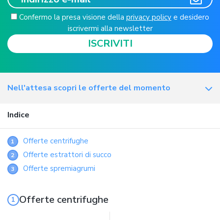
Confermo la presa visione della
privacy policy
e desidero
iscrivermi alla newsletter
ISCRIVITI
Nell'attesa scopri le offerte del momento
Indice
Offerte centrifughe
1
Offerte estrattori di succo
2
Offerte spremiagrumi
3
Offerte centrifughe