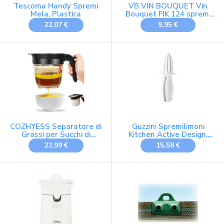
Tescoma Handy Spremi
VB VIN BOUQUET Vin
Mela, Plastica
Bouquet FIK 124 spremi
arancia acciaio inox
22,07 €
9,95 €
mixology agrumi
COZHYESS Separatore di
Guzzini Spremilimoni
Grassi per Succhi di
Kitchen Active Design,
Cottura, Separatore di
Grigio, 6 x h16.5 cm
22,99 €
15,58 €
Grassi con Rilascio
Inferiore, Brocca
Efficiente per la
Separazione di Grassi da
1 Litro, Sistema a Doppia
Filtrazione