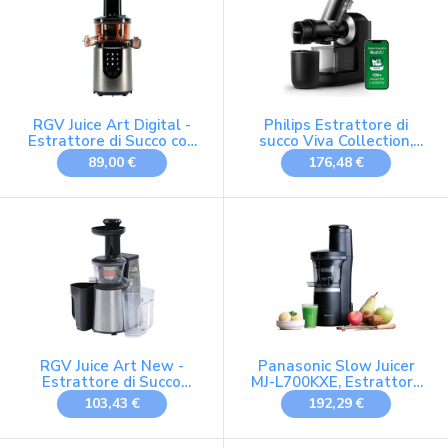
- White
RGV Juice Art Digital -
Philips Estrattore di
Estrattore di Succo con
succo Viva Collection,
Pannello Touch Screen,
tubo XL 70 mm, pulizia
89,00 €
176,48 €
Velocità Regolabile,
rapida
Motore Silenzioso 200W,
Contenitori Graduati 1L,
Filtri per Succo e Sorbetti
RGV Juice Art New -
Panasonic Slow Juicer
Estrattore di Succo
MJ-L700KXE, Estrattore
400W, Spremitura Lenta
Elettrico, Spremitura di
103,43 €
192,29 €
60 giri/min, Dotato di
Frutta e Verdura Intera,
Filtro Sorbetti e
Apertura 75mm, Design
Ricettario
Elegante e Sottile, Sicuro