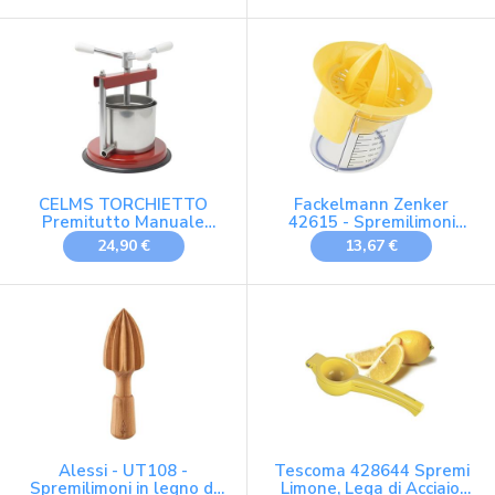
Modalità Pulse, 350 W,
Prestazioni Elevate,
Semplice e Intuitivo,
Bianco, JU3701
CELMS TORCHIETTO
Fackelmann Zenker
Premitutto Manuale
42615 - Spremilimoni
Piccolo DIAMETRO
doppio
24,90 €
13,67 €
CESTELLO 14cm,
Certificazione
Alimentare, Ferro e
Acciaio Inox 430, per
Pomodori MIrto
Melanzane Ortaggi
Succhi Frutta e Olio,
Modello Nuovo
Alessi - UT108 -
Tescoma 428644 Spremi
Spremilimoni in legno di
Limone, Lega di Acciaio,