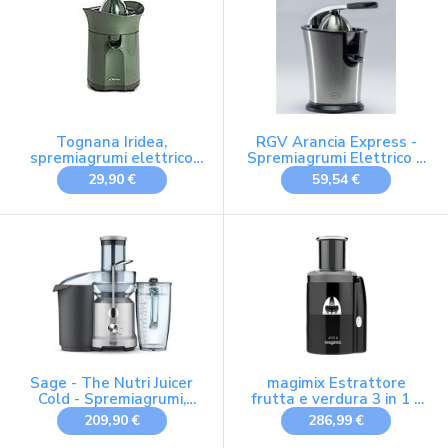
Ideale per Arance e
Antiscivolo, 201873
Agrumi
Tognana Iridea,
RGV Arancia Express -
spremiagrumi elettrico
Spremiagrumi Elettrico a
con sistema salvagoccia,
Leva 160W
29,90 €
59,54 €
verde salvia
Sage - The Nutri Juicer
magimix Estrattore
Cold - Spremiagrumi,
frutta e verdura 3 in 1 -
Frullatore - Argento
Juice Expert 3 -
209,90 €
286,99 €
Estrazione a Freddo,
Centrifuga e