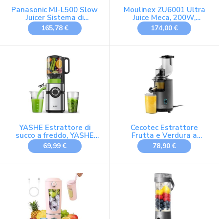
Panasonic MJ-L500 Slow
Moulinex ZU6001 Ultra
Juicer Sistema di
Juice Meca, 200W,
Estrazione, Senza Lame,
Estrattore, Apertura di
165,78 €
174,00 €
Acciaio
85 mm, Pulizia con
Funzione Automatica
Easy Clean, Tecnologia
Spremitura a Freddo
YASHE Estrattore di
Cecotec Estrattore
succo a freddo, YASHE
Frutta e Verdura a
juicer machine con ampio
Freddo Juice&Live 2500
69,99 €
78,90 €
tubo di alimentazione da
EasyClean Brush. DC
12,7 cm per frutta e
200W, 70RPM, BPA-Free,
verdura intere,
3 Posizioni, Slow Juicer,
spremiagrumi con
Filtro EasyClean,
autoalimentazione, alta
Antigoccia, Tritan,
resa di succo, facile da
Caraffa Polpa e Succo
pulire, ner