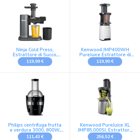
e Pratico, Nero
Ninja Cold Press,
Kenwood JMP400WH
Estrattore di Succo,
PureJuice Estrattore di
Caraffa da 700ml, Grigio
Succo a Freddo,
119,99 €
119,90 €
JC151EU
Centrifuga Slow Juicer
con passino, funzione
risciacquo, salvagoccia,
contenitore raccogli
polpa 1,3L, contenitore
succo 1L, Bianco
Philips centrifuga frutta
Kenwood PureJuice XL
e verdura 3000, 800W,
JMP85.000SI, Estrattore
tecnologia QuickClean,
Frutta e Verdura con
111,43 €
256,52 €