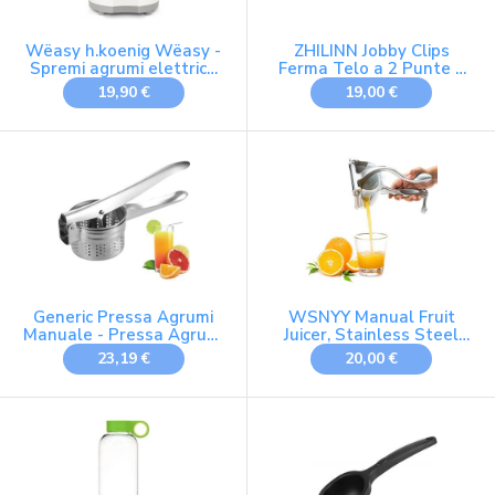
Wëasy h.koenig Wëasy -
ZHILINN Jobby Clips
Spremi agrumi elettrico
Ferma Telo a 2 Punte x
CITRU6, 2 coni, lavabile in
Rete Ombreggiante
19,90 €
19,00 €
lavastoviglie, succo
Pz.100
arancia, limone,
pompelmo, 85 W
Generic Pressa Agrumi
WSNYY Manual Fruit
Manuale - Pressa Agrumi
Juicer, Stainless Steel
Per Agrumi | Pressa
Alloy Juicer Hand Press
23,19 €
20,00 €
Manuale Per Estrarre Il
Lemon Juicer, Easy Fresh
Massimo Succo Possibile
Fruit Juicer
| Pressa Agrumi Pressa
Agrumi Manuale |
Strumento Di Estrazione
Della Pressa Agrumi
Manuale