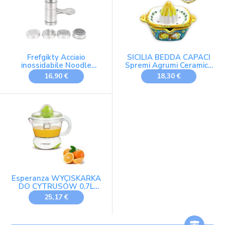
Frefgikty Acciaio
SICILIA BEDDA CAPACI
inossidabile Noodle
Spremi Agrumi Ceramica
Machine Frutta Verdura
Caltagirone, L 13 x 9 h cm
16,90 €
18,30 €
Juicer Cucina
ca. (1Unità) Varie opzioni
Colore, Decoro Casuale -
Verde
Esperanza WYCISKARKA
DO CYTRUSÓW 0,7L
CLEMENTINE ZIELONA
25,17 €