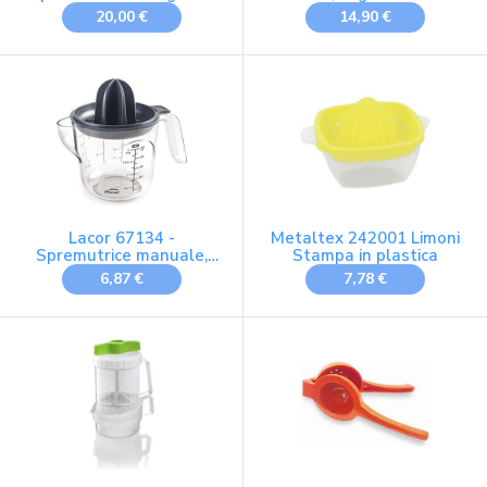
ciliegio.
Giallo
20,00 €
14,90 €
Lacor 67134 -
Metaltex 242001 Limoni
Spremutrice manuale,
Stampa in plastica
spremutrice per succhi,
6,87 €
7,78 €
con brocca