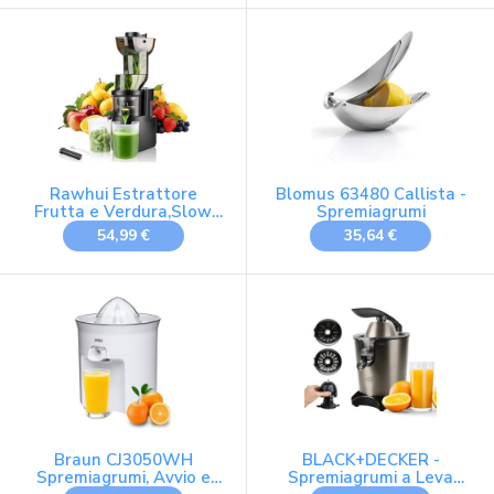
Spremiagrumi, Motore
Professionale 400 W,
Tramoggia XL, Made in
France, Nero
Rawhui Estrattore
Blomus 63480 Callista -
Frutta e Verdura,Slow
Spremiagrumi
Juicer con Ampio Bocca
54,99 €
35,64 €
da 98MM, Spremiagrumi
Elettrico Professionale
500W con Funzione di
Inversione,Tasso di
estrazione fino al 98%,
Estrattore di Succo
Braun CJ3050WH
BLACK+DECKER -
Spremiagrumi, Avvio e
Spremiagrumi a Leva