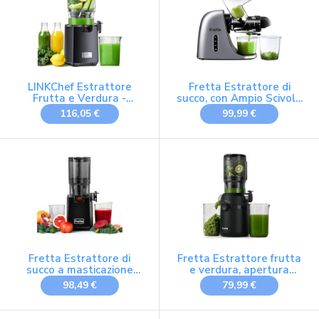
LINKChef Estrattore
Fretta Estrattore di
Frutta e Verdura -
succo, con Ampio Scivolo
Centrifuga Frutta e
di Caricamento, Senza
116,05 €
99,99 €
Verdura con Bocca Larga
BPA, Estrattore con
130mm, 250W
Motore DC Silenzioso e
Estrattore di Succo a
Funzione Inversa
Freddo con Tecnologia
masticating juicer
Lenta, Senza BPA, Facile
machines (Argento)
da Usare e Sicuro
Fretta Estrattore di
Fretta Estrattore frutta
succo a masticazione
e verdura, apertura
lenta 250 W, Senza BPA
108MM e capacità di 1L
98,49 €
79,99 €
estrattore di succo,
200W centrifuga Lenta,
99% nutrienti preservati,