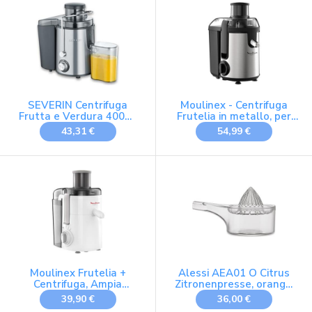
SEVERIN Centrifuga
Moulinex - Centrifuga
Frutta e Verdura 400W
Frutelia in metallo, per
Inox - ES 3566
frutta e verdura, 2
43,31 €
54,99 €
velocità acciaio inox
Moulinex Frutelia +
Alessi AEA01 O Citrus
Centrifuga, Ampia
Zitronenpresse, orange,
Apertura, Facile da
bianco, Standard
39,90 €
36,00 €
Pulire, 2 Velocità e