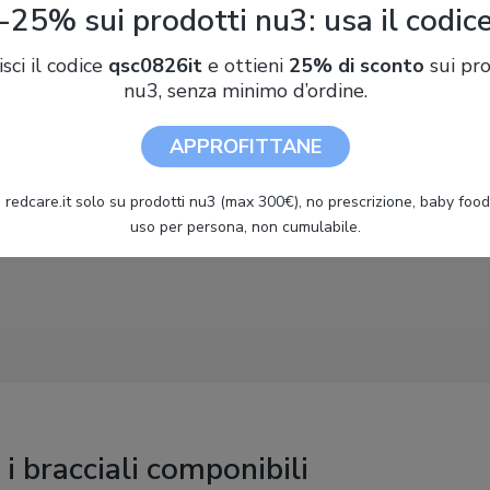
-25% sui prodotti nu3: usa il codic
isci il codice
qsc0826it
e ottieni
25% di sconto
sui pro
nu3, senza minimo d’ordine.
APPROFITTANE
 redcare.it solo su prodotti nu3 (max 300€), no prescrizione, baby food 
uso per persona, non cumulabile.
i bracciali componibili