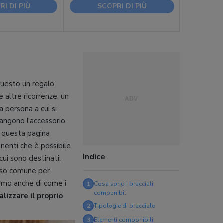
I DI PIÙ
SCOPRI DI PIÙ
questo un regalo
altre ricorrenze, un
a persona a cui si
imangono l’accessorio
n questa pagina
nenti che è possibile
Indice
cui sono destinati.
uso comune per
remo anche di come i
1
Cosa sono i bracciali
componibili
lizzare il proprio
2
Tipologie di bracciale
3
Elementi componibili