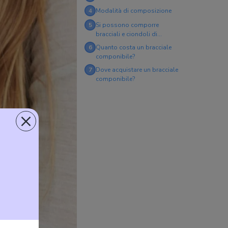
4
Modalità di composizione
5
Si possono comporre
bracciali e ciondoli di
marche diverse?
6
Quanto costa un bracciale
componibile?
7
Dove acquistare un bracciale
componibile?
×