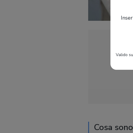
Inser
Valido su
Cosa sono 