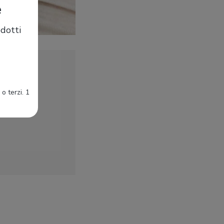
e
dotti
o terzi. 1