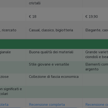
cristalli
€ 18
€ 19,90
, ricercato
Casual, classico, bigiotteria
Elegante, casu
gianale
Buona qualità dei materiali
Grande variet
ciondoli e be
Stile giovane e versatile
Elementi comp
argento
eziose
Collezione di fascia economica
 significati e
olari
pleta
Recensione completa
Recensione 