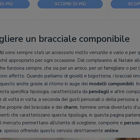
DI PIÙ
SCOPRI DI PIÙ
SCOPR
liere un bracciale componibile
ti
sono sempre stati un accessorio molto versatile e vario e per 
hé appropriato per ogni occasione. Dal compleanno al Natale alle 
che funziona sempre, che sia per un amico, per un famigliare o per l
rio affetto. Quando parliamo di gioielli e bigiotteria, i bracciali r
 questo anche grazie al ritorno in auge dei
modelli componibili
. I
esta specifica tipologia, caratterizzata da
pendagli
e altre compo
 di volta in volta, a seconda dei gusti personali o della persona a 
che proprie del bracciale e dei
charm
, termine ormai diventato d’
amenti che caratterizzano questa tipologia, in questa pagina parle
sul mercato permettano all’utente di scegliere, comporre e
persona
e
, spesso offrendo questo servizio direttamente
online
.