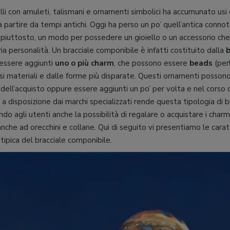
elli con amuleti, talismani e ornamenti simbolici ha accumunato usi
 a partire da tempi antichi. Oggi ha perso un po’ quell’antica connot
 piuttosto, un modo per possedere un gioiello o un accessorio che r
ria personalità. Un bracciale componibile è infatti costituito dalla
 essere aggiunti
uno o più charm
, che possono essere
beads
(per
si materiali e dalle forme più disparate. Questi ornamenti possono
ell’acquisto oppure essere aggiunti un po’ per volta e nel corso d
a disposizione dai marchi specializzati rende questa tipologia di b
endo agli utenti anche la possibilità di regalare o acquistare i cha
nche ad orecchini e collane. Qui di seguito vi presentiamo le caratte
ipica del bracciale componibile.