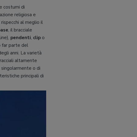
 e costumi di
azione religiosa e
ispecchi al meglio il
base
, il bracciale
line),
pendenti
,
clip
o
 far parte del
egli anni. La varietà
racciali altamente
rm singolarmente o di
ristiche principali di