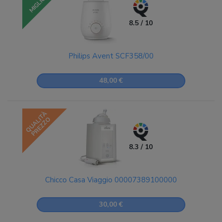
MIGLIORE
8.5 / 10
Philips Avent SCF358/00
48,00 €
QUALITÀ
PREZZO
8.3 / 10
Chicco Casa Viaggio 00007389100000
30,00 €