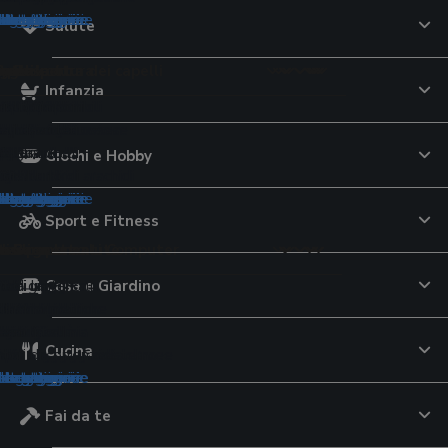
tegorie
tegorie
ategorie
ategorie
ategorie
categorie
 categorie
 categorie
e categorie
le categorie
le categorie
le categorie
le categorie
 le categorie
 le categorie
 le categorie
e le categorie
Salute
pelli
tici cottura
r lo sport
to
e
uricolari
aggio
 per la cura dei capelli
imali
orale
ori
Infanzia
ttrici
lavatrice
 da tennis
te USB
ri per iPhone
uratori
per capelli
Montessori
ri
lini elettrici
 al pistacchio
iali componibili
capelli
cina multifunzione
avastoviglie
calcio
 tavolo
a conduzione ossea
eghe
oo
 per criceti
lsori
e di pasta
ali da sole
iugacapelli
d aria
cheria
pallavolo
lla
ri
tagliaerba
argan
oloni pappa
 per uccelli
ori
VO
elli
Giochi e Hobby
ianti
zza elettrici
pavimenti
i 3D
ti
erba
i
monitor
i
rici
 al burro di arachidi
ogi
tegorie
tegorie
ategorie
ategorie
categorie
 categorie
e categorie
le categorie
le categorie
le categorie
le categorie
 le categorie
 le categorie
e le categorie
Sport e Fitness
ione
qua
o
i e Componenti Computer
ideocamere
nsili
p
e Bagnetto
tivi per la salute
de
Casa e Giardino
ori
 da giardino
subacquee
 campeggio
cam
ori universali
eam
ini
atori di pressione
e di latte
d'aria
olari da balcone
ub
station
ere digitali
 dinamometriche
inta
toi
ol
re
 da nuoto
go
i continuità
igitali
ssori
 viso
tori nasali
atori glicemia
Cucina
tori
romassaggio da esterno
elo
audio
e fotografiche istantanee
tori di corrente
ra
pannolini
one massaggianti
i
tegorie
ategorie
ategorie
categorie
 categorie
e categorie
le categorie
le categorie
le categorie
 le categorie
 le categorie
Fai da te