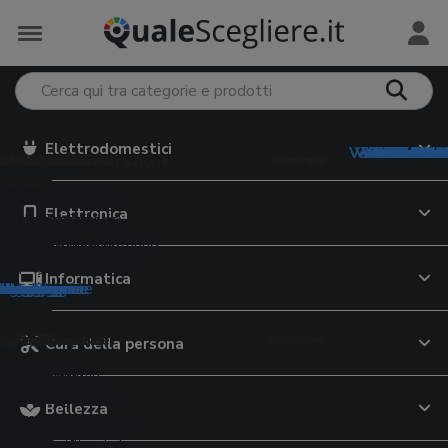
Elettrodomestici
Vedi tutto in
Vedi tutto i
Vedi tutto 
Vedi tutto 
Vedi tutto i
Vedi tutto 
Vedi tutto i
Vedi tutt
Vedi tutt
Vedi tutt
Vedi tut
Vedi tut
Vedi tut
Vedi tu
Vedi tu
Vedi tu
Vedi tu
Vedi t
trodomestici
e Monopattini
iversità
Preservativi
 e Tablet
meria
 per il viso
mento e Alimentazione
e e Minerali
ervizi online
ri preparazione
e Valigie
 elettriche
i grafiche
5
o
eader
hone
 da lavoro
giatori viso
abiberon
rassitari cani
ratori di vitamina D
i dating
ce da cucina
ty case
Elettronica
uce pulsata
uter
i italiano
i intimi
 auto
ok
ing
te attrezzi
occhi
tte
ette per cani
ratori di magnesio
i cibo a domicilio
oline
upi
i elettrici
i latino
ivi
m
top
atch
hiodi
re viso
on
rine cane
atori di vitamina C
zi streaming on demand
nitori per alimenti
ey
latorie
casso
gonfiabili
bike
i
gaming
 per anziani
i
oller
pappa
ici animali
atori multivitaminici
i incontri
ri
 scuola
Informatica
tegorie
tegorie
ategorie
ategorie
ategorie
categorie
categorie
 categorie
 categorie
e categorie
le categorie
le categorie
le categorie
le categorie
 le categorie
 le categorie
 le categorie
e le categorie
da casa
e di Rete
e cinema
a e Lattoneria
 per il corpo
sa
tori alimentari
e Assicurazioni
azione bevande
Cura della persona
pavimenti
ni
 documenti
da giardino
moto
te WiFi
TV
 laser
 corpo
gini trio
ette per gatti
a-3
urazioni auto
atori d'acqua
atte
ci
riche senza fili
i
ltifunzione
ografiche
r bambini
da moto
outer WiFi
TV OLED
li fonoassorbenti
schiuma
 primi passi
ser cibo gatti
ti lattici
 di credito
e filtranti
sci
Bellezza
a
ere
ici
ni elettrici bambini
o moto
ne
digitale terrestre
ici
ranti
pi neonato
elle per gatti
ratori di moringa
e cellulari
tori birra
li
barba
atrimoniali
ant
io
i
rimoto
ri WiFi
Blu-ray
iatrici angolari
ti unghie
lini auto
re per gatti
ratori di collagene
e luce
ori di acqua
e antinfortunistiche