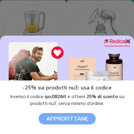
×
Cuocipappa
Tiralatte
-25% sui prodotti nu3: usa il codice
Inserisci il codice
qsc0826it
e ottieni
25% di sconto
sui
prodotti nu3, senza minimo d’ordine.
© 2013 - 2026. Tutti i diritti riservati.
APPROFITTANE
7Pixel S.r.l.
- P.IVA 03386810968