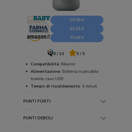
59,90 €
63,03 €
70,68 €
8 / 10
5 / 5
Compatibilità
:
Biberon
Alimentazione
:
Batteria ricaricabile
tramite cavo USB
Tempo di riscaldamento
:
4 minuti
PUNTI FORTI
PUNTI DEBOLI