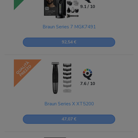
9.1 / 10
Braun Series 7 MGK7491
92,54 €
QUALITÀ
PREZZO
7.6 / 10
Braun Series X XT5200
47,07 €