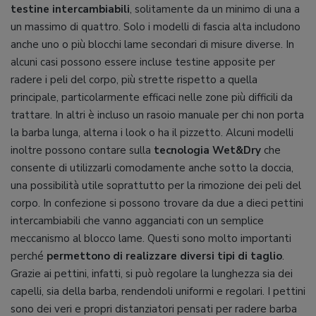
testine intercambiabili
, solitamente da un minimo di una a
un massimo di quattro. Solo i modelli di fascia alta includono
anche uno o più blocchi lame secondari di misure diverse. In
alcuni casi possono essere incluse testine apposite per
radere i peli del corpo, più strette rispetto a quella
principale, particolarmente efficaci nelle zone più difficili da
trattare. In altri è incluso un rasoio manuale per chi non porta
la barba lunga, alterna i look o ha il pizzetto. Alcuni modelli
inoltre possono contare sulla
tecnologia Wet&Dry
che
consente di utilizzarli comodamente anche sotto la doccia,
una possibilità utile soprattutto per la rimozione dei peli del
corpo. In confezione si possono trovare da due a dieci pettini
intercambiabili che vanno agganciati con un semplice
meccanismo al blocco lame. Questi sono molto importanti
perché
permettono di realizzare diversi tipi di taglio
.
Grazie ai pettini, infatti, si può regolare la lunghezza sia dei
capelli, sia della barba, rendendoli uniformi e regolari. I pettini
sono dei veri e propri distanziatori pensati per radere barba