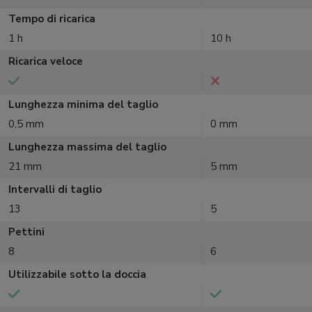
Tempo di ricarica
1 h
10 h
Ricarica veloce
Lunghezza minima del taglio
0,5 mm
0 mm
Lunghezza massima del taglio
21 mm
5 mm
Intervalli di taglio
13
5
Pettini
8
6
Utilizzabile sotto la doccia