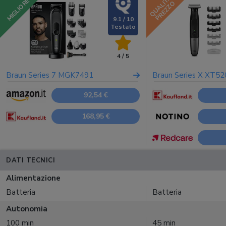
QUALITÀ
MIGLIORE
PREZZO
9.1 / 10
4 / 5
Braun Series 7 MGK7491
Braun Series X XT52
92,54 €
168,95 €
DATI TECNICI
Alimentazione
Batteria
Batteria
Autonomia
100 min
45 min