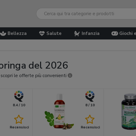
Bellezza
Salute
Infanzia
Giochi 
 moringa del 2026
 scopri le offerte più convenienti
8.4 / 10
8 / 10
Recensisci
Recensisci