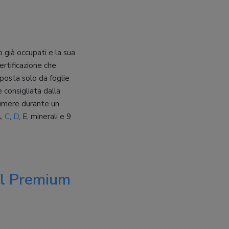
 già occupati e la sua
ertificazione che
mposta solo da foglie
 consigliata dalla
ssumere durante un
A,
C
,
D
, E, minerali e 9
Oil Premium