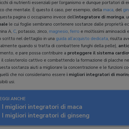
ricchi di nutrienti essenziali per l’organismo e dunque portatori di 
isico che mentale. È questo il caso, per esempio, della
maca
, del
gi
 questa pagina ci occupiamo invece dell’
integratore di moringa
, 
nale
le cui foglie sembrano contenere sostanze dalle proprietà ec
amina A,
C
, potassio, zinco,
magnesio
,
ferro
e moltissimi aminoacidi e
 scritto nel dettaglio in una
guida all’acquisto dedicata
, risulta a
almente quando si tratta di combattere funghi della pelle),
anti
iamento, e pare possa contribuire a
proteggere il sistema cardio
 il colesterolo cattivo e combattendo la formazione di placche nel
esta sostanza aiuti a migliorare la concentrazione e le funzioni co
uelli che noi consideriamo essere
i migliori integratori di mori
bili usi.
EGGI ANCHE
I migliori integratori di maca
I migliori integratori di ginseng