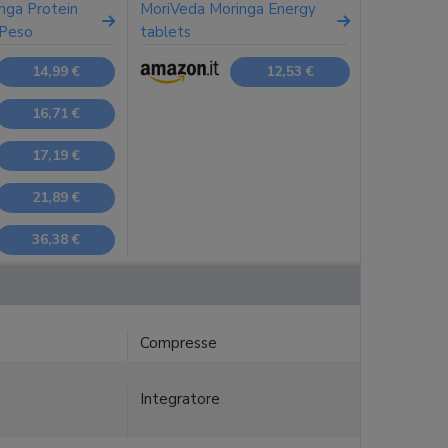
inga Protein
MoriVeda Moringa Energy
 Peso
tablets
14,99 €
12,53 €
16,71 €
17,19 €
21,89 €
36,38 €
Compresse
Integratore