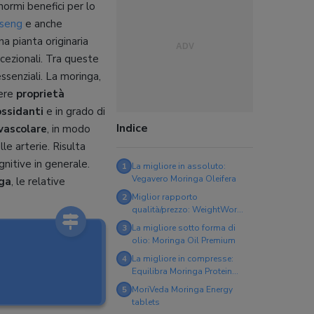
enormi benefici per lo
nseng
e anche
una pianta originaria
cezionali. Tra queste
ssenziali. La moringa,
vere
proprietà
ossidanti
e in grado di
Indice
vascolare
, in modo
le arterie. Risulta
gnitive in generale.
1
La migliore in assoluto:
Vegavero Moringa Oleifera
nga
, le relative
2
Miglior rapporto
qualità/prezzo: WeightWorld
Moringa Bio
3
La migliore sotto forma di
olio: Moringa Oil Premium
4
La migliore in compresse:
Equilibra Moringa Protein
Equilibrio del Peso
5
MoriVeda Moringa Energy
tablets