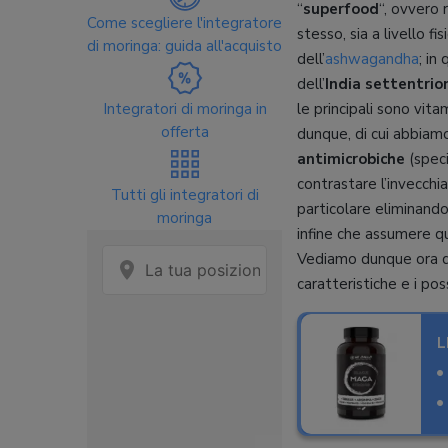
“
superfood
“, ovvero 
Come scegliere l'integratore
stesso, sia a livello f
di moringa: guida all'acquisto
dell’
ashwagandha
; in
dell’
India settentrio
Integratori di moringa in
le principali sono vit
offerta
dunque, di cui abbiamo
antimicrobiche
(speci
contrastare l’invecch
Tutti gli integratori di
particolare eliminando
moringa
infine che assumere qu
Vediamo dunque ora q
caratteristiche e i possi
L