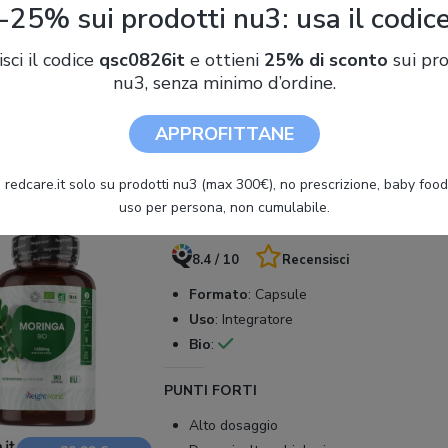
superare, è di
3 unità al giorno
, preferibilmente durante il pas
-25% sui prodotti nu3: usa il codic
esto supplemento alimentare è consigliato per
aumentare la c
rio booster di energia in periodi di particolare stress fisico e men
isci il codice
qsc0826it
e ottieni
25% di sconto
sui pro
nu3, senza minimo d’ordine.
otto
APPROFITTANE
rapporto qualità/prezzo: WeightW
 redcare.it solo su prodotti nu3 (max 300€), no prescrizione, baby food 
Bio
uso per persona, non cumulabile.
8.4 / 10
Recensisci
Formato
:
Capsule
Uso
:
Integratore
Bio
:
PUNTI FORTI
Alto dosaggio