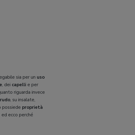
iegabile sia per un
uso
e
, dei
capelli
e per
quanto riguarda invece
crudo
, su insalate,
to possiede
proprietà
i, ed ecco perché