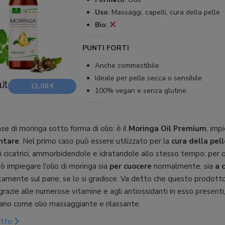
Uso
:
Massaggi, capelli, cura della pelle
Bio
:
PUNTI FORTI
Anche commestibile
Ideale per pelle secca o sensibile
13,08 €
100% vegan e senza glutine
e di moringa sotto forma di olio: è il
Moringa Oil Premium
, imp
ntare
. Nel primo caso può essere utilizzato per la
cura della pell
 cicatrici, ammorbidendole e idratandole allo stesso tempo; per 
 può impiegare l'olio di moringa sia
per cuocere
normalmente, sia
a 
tamente sul pane, se lo si gradisce. Va detto che questo prodot
 grazie alle numerose vitamine e agli antiossidanti in esso present
zano come olio massaggiante e rilassante.
otto