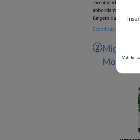
raccomandata, da non 
abbondante acqua. Qu
fungere da vero e prop
Inser
Scopri tutto sul prod
Miglior 
Valido su
Moringa 