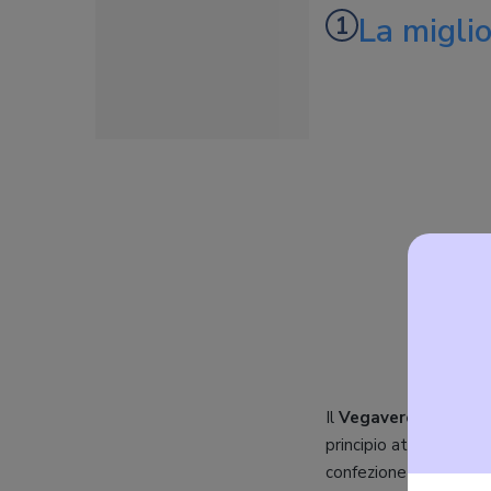
La migli
Il
Vegavero Moringa 
principio attivo, la m
confezione contiene
2