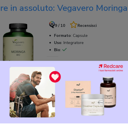
ore in assoluto: Vegavero Moringa
9 / 10
Recensisci
Formato
:
Capsule
Uso
:
Integratore
Bio
:
PUNTI FORTI
Senza additivi, pesticidi, OGM e fertilizza
Vegano
27,99 €
100% bio
Oleifera
è un integratore in forma di capsule vegano e privo di qual
oringa, proviene da
agricoltura biologica
, aumentando la qualità d
70 capsule
, utili a un trattamento della durata di 3 mesi, dal m