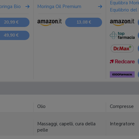
Equilibra Mor
ringa Bio
Moringa Oil Premium
Equilibrio del
20,99 €
13,08 €
49,90 €
Olio
Compresse
Massaggi, capelli, cura della
Integratore
pelle