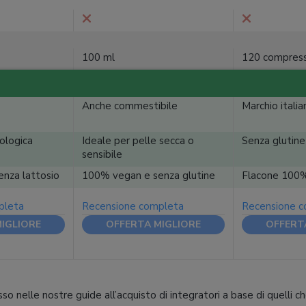
100 ml
120 compres
Anche commestibile
Marchio italia
iologica
Ideale per pelle secca o
Senza glutine
sensibile
nza lattosio
100% vegan e senza glutine
Flacone 100% 
pleta
Recensione completa
Recensione 
IGLIORE
OFFERTA MIGLIORE
OFFERT
so nelle nostre guide all’acquisto di integratori a base di quelli c