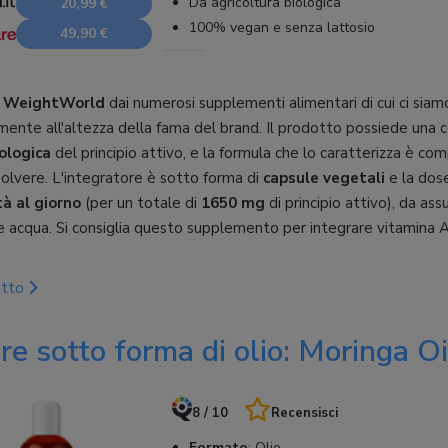
Da agricoltura biologica
20,99 €
100% vegan e senza lattosio
49,90 €
o
WeightWorld
dai numerosi supplementi alimentari di cui ci siamo
ente all'altezza della fama del brand. Il prodotto possiede una c
iologica
del principio attivo, e la formula che lo caratterizza è co
polvere. L'integratore è sotto forma di
capsule vegetali
e la dose
tà al giorno
(per un totale di
1650 mg
di principio attivo), da a
acqua. Si consiglia questo supplemento per integrare vitamina 
otto
ore sotto forma di olio: Moringa 
8 / 10
Recensisci
Formato
:
Olio