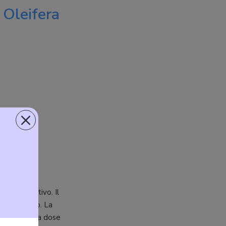
 Oleifera
×
nti
siasi additivo. Il
el prodotto. La
omento che la dose