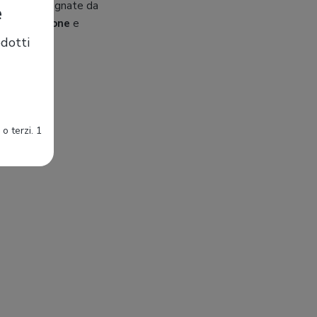
to e accompagnate da
e
oncentrazione
e
tale.
dotti
orld
o terzi. 1