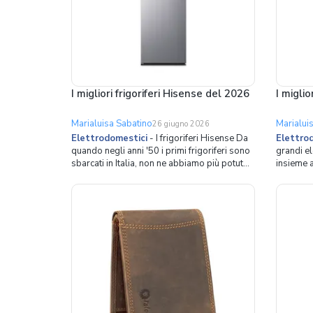
I migliori frigoriferi Hisense del 2026
I miglio
Marialuisa Sabatino
Marialui
26 giugno 2026
Elettrodomestici
-
I frigoriferi Hisense Da
Elettro
quando negli anni '50 i primi frigoriferi sono
grandi el
sbarcati in Italia, non ne abbiamo più potuto
insieme a
fare a meno. Il grande elettrodomestico
degli alle
infatti si colloca tra gli oggetti indispensabili
Certamen
in ogni cucina, grazie alla sua fondamentale
fatta di 
funzione di conservare i cibi alle giuste temp
sempre pi
soddisfar