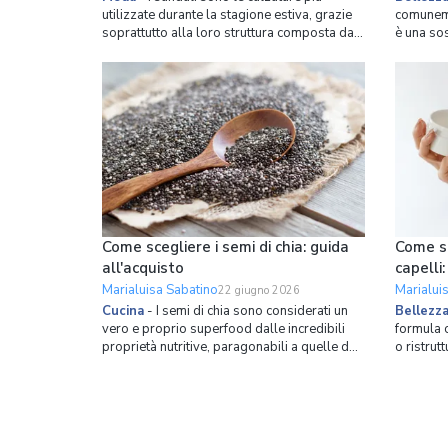
utilizzate durante la stagione estiva, grazie
comuneme
soprattutto alla loro struttura composta da
è una so
due elementi: la tomaia, cioè la parte
giallastr
superiore, molto spesso ridotta a poche
a caldo d
strisce o fasce poste sull'avampiede e
utilizzat
caratterizzata dalla punta e dal tallone
produzion
scoperti; l'altro
viene im
Come scegliere i semi di chia: guida
Come sc
all'acquisto
capelli:
Marialuisa Sabatino
Marialui
22 giugno 2026
Cucina
-
I semi di chia sono considerati un
Bellezz
vero e proprio superfood dalle incredibili
formula c
proprietà nutritive, paragonabili a quelle del
o ristrut
lino e del sesamo. La chia, tecnicamente
ingredien
Salvia Hispanica, è una pianta floreale
beauty rou
appartenente alla famiglia delle Lamiaceae
sono tan
che può raggiungere anche il metro di
lo shamp
altezza, e
applic