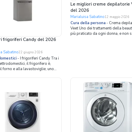
Le migliori creme depilatorie
del 2026
Marialuisa Sabatino
12 maggio 2026
Cura della persona
-
Crema depila
Veet Uno dei trattamenti della beaut
più praticato da ogni donna, e non s
senza dubbio la depilazione. I peli s
ri frigoriferi Candy del 2026
che si trovino sulle gambe, braccia 
rappresentano spesso un inestetis
sa Sabatino
22 giugno 2026
maggior parte delle persone prefe
domestici
-
I frigoriferi Candy Tra i
non avere. Per
ettrodomestici, il frigorifero è,
l forno e alla lavastoviglie, uno
ati più preziosi in cucina.
te dalla sua prima comparsa ne ha
strada con tecnologie e funzioni
ù innovative e in grado di
e le diverse esige