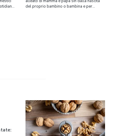
mestici
alleato di mamma e papà sin dalla nascita
uotidiana
del proprio bambino o bambina e per
ta di
almeno i successivi 36 mesi sarà il
passeggino trio, generalmente composto da
estica,
passeggino, carrozzina/navicella e ovetto (il
ti spesso
seggiolino per auto). A differenza del
passeggino, che inizia
atate: