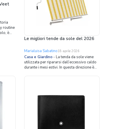
 Veet
toria
y routine
olo, è
uperflui,
Le migliori tende da sole del 2026
o viso,
mo che la
Marialuisa Sabatino
18 aprile 2026
rirebbe
Casa e Giardino
-
La tenda da sole viene
utilizzata per ripararsi dall’eccessivo caldo
durante i mesi estivi. In questa direzione è
molto importante la scelta del colore. Nel
caso delle tende da sole, infatti, il colore
oltre a svolgere una funzione estetica è
importante anche per garantire un buon
livello di pro