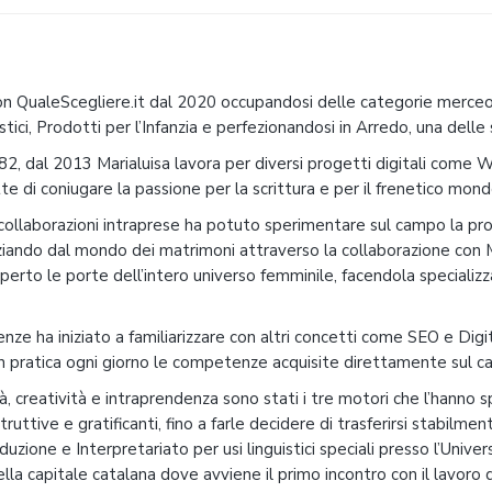
con QualeScegliere.it dal 2020 occupandosi delle categorie merceo
ici, Prodotti per l’Infanzia e perfezionandosi in Arredo, una delle 
82, dal 2013 Marialuisa lavora per diversi progetti digitali come 
te di coniugare la passione per la scrittura e per il frenetico mond
collaborazioni intraprese ha potuto sperimentare sul campo la pro
iziando dal mondo dei matrimoni attraverso la collaborazione con
perto le porte dell’intero universo femminile, facendola specializz
enze ha iniziato a familiarizzare con altri concetti come SEO e Digi
n pratica ogni giorno le competenze acquisite direttamente sul c
à, creatività e intraprendenza sono stati i tre motori che l’hanno s
ruttive e gratificanti, fino a farle decidere di trasferirsi stabilm
duzione e Interpretariato per usi linguistici speciali presso l’Univer
ella capitale catalana dove avviene il primo incontro con il lavoro 