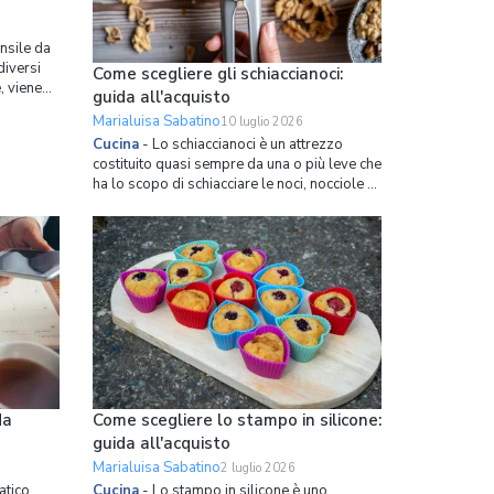
ensile da
diversi
Come scegliere gli schiaccianoci:
, viene
guida all'acquisto
ciare
Marialuisa Sabatino
10 luglio 2026
Cucina
-
Lo schiaccianoci è un attrezzo
imi anni,
costituito quasi sempre da una o più leve che
mi TV
ha lo scopo di schiacciare le noci, nocciole o
mandorle per eliminarne il guscio. Questo
piccolo oggetto può rivelarsi davvero
indispensabile soprattutto durante le
festività natalizie, quando nella maggior
parte d
da
Come scegliere lo stampo in silicone:
guida all'acquisto
Marialuisa Sabatino
2 luglio 2026
atico
Cucina
-
Lo stampo in silicone è uno