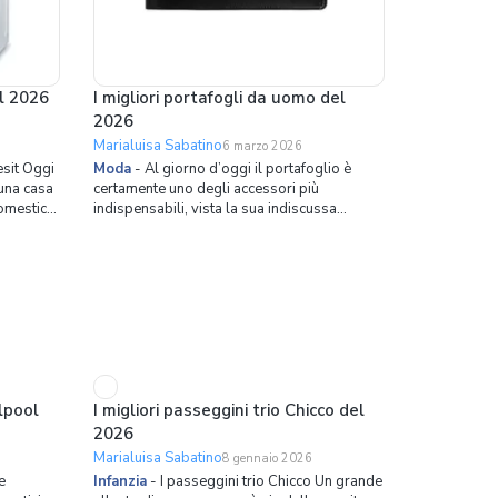
el 2026
I migliori portafogli da uomo del
2026
Marialuisa Sabatino
6 marzo 2026
esit Oggi
Moda
-
Al giorno d’oggi il portafoglio è
una casa
certamente uno degli accessori più
omestici,
indispensabili, vista la sua indiscussa
i nella
praticità e comodità. Il piccolo o grande
rmettendo
oggetto, a seconda della tipologia, ha lo
atica.
scopo di custodire e organizzare per bene
nche alla
banconote, carte di credito e quant’altro
nelle sue tasch
rlpool
I migliori passeggini trio Chicco del
2026
Marialuisa Sabatino
8 gennaio 2026
e
Infanzia
-
I passeggini trio Chicco Un grande