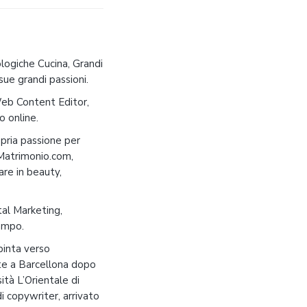
logiche Cucina, Grandi
sue grandi passioni.
Web Content Editor,
o online.
pria passione per
 Matrimonio.com,
are in beauty,
tal Marketing,
ampo.
pinta verso
ente a Barcellona dopo
sità L’Orientale di
di copywriter, arrivato