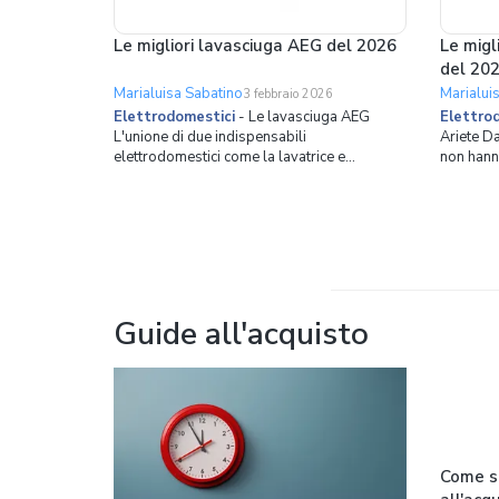
Le migliori lavasciuga AEG del 2026
Le migli
del 20
Marialuisa Sabatino
Marialui
3 febbraio 2026
Elettrodomestici
-
Le lavasciuga AEG
Elettro
L'unione di due indispensabili
Ariete D
elettrodomestici come la lavatrice e
non hanno
l'asciugatrice ha dato vita a un apparecchio
professio
che ha davvero cambiato la vita domestica di
elettrodo
molte persone, ovvero la lavasciuga. Dal
grado di s
suo nome è facile intuire che in un solo
come nel 
elettrodomestico convivono tutte le tecno
Una frittu
Guide all'acquisto
Come sc