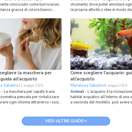
nte conosciuto come burrocacao,
strumento dove poter annotare ogn
stanza grassa di colore bianco-
le proprie attività o idee in modo da
o, che viene ricavata dalla pressione
sempre a portata di mano. Sceglier
ei semi di cacao. Oltre ad essere
l'agenda perfetta non è sempre facil
o in ambito alimentare per la
come quando bisognava acquistare i
e di cioccolato, il burro di cacao
ai tempi della scuola: così tanti a
piegato anche
disposizione da rendere l
egliere la maschera per
Come scegliere l'acquario: gu
 guida all'acquisto
all'acquisto
sa Sabatino
Marialuisa Sabatino
11 maggio 2026
8 maggio 2026
a
-
La maschera per capelli è una
Animali
-
L'acquario è la ricreazione
osmetica pensata per rivitalizzare
habitat acquatico all'interno di una 
turare ogni chioma attraverso i suoi
a seconda del modello, può avere 
ti, spesso di origine naturale. Nella
dimensioni, da pochi centimetri fino 
tine dedicata ai capelli, infatti,
metri, con una considerevole capaci
tissimi i prodotti, come ad esempio
acqua. La forma del contenitore
VEDI ALTRE GUIDE
oo e il balsamo, che vengono
dell'acquario è quella di un parall
ed è quas