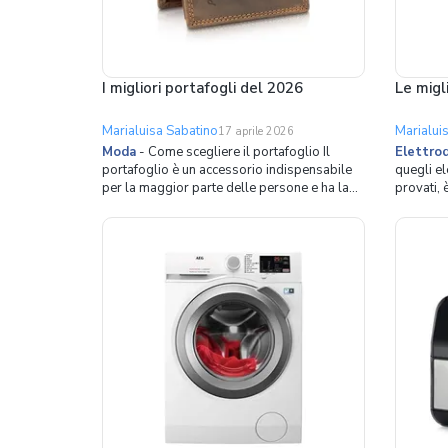
I migliori portafogli del 2026
Le migl
Marialuisa Sabatino
Marialui
17 aprile 2026
Moda
-
Come scegliere il portafoglio Il
Elettro
portafoglio è un accessorio indispensabile
quegli el
per la maggior parte delle persone e ha la
provati, 
funzione principale di custodire banconote,
indispens
carte di credito e documenti nei vari
lavastovi
scompartimenti e tasche di cui è dotato.
da intuire, pri
Anche se il suo scopo resta invariato, questa
tempo. No
pratica e
uguali,