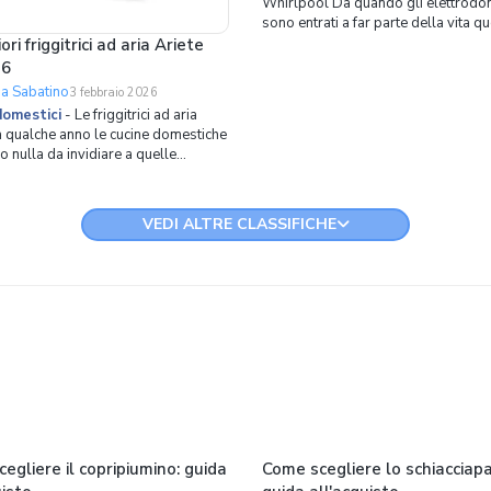
Whirlpool Da quando gli elettrodo
sono entrati a far parte della vita q
è davvero difficile rinunciarvi. Si trat
ori friggitrici ad aria Ariete
apparecchi che in pochi anni hanno
26
totalmente rivoluzionato la vita dom
sa Sabatino
3 febbraio 2026
alleggerendo di molto alcuni compi
domestici
-
Le friggitrici ad aria
faticosi. Basti pensare a
a qualche anno le cucine domestiche
 nulla da invidiare a quelle
nali vista la grande quantità di
mestici disponibili in commercio in
emplificare la vita tra i fornelli,
VEDI ALTRE CLASSIFICHE
caso delle friggitrici per esempio.
ra fat
egliere il copripiumino: guida
Come scegliere lo schiacciap