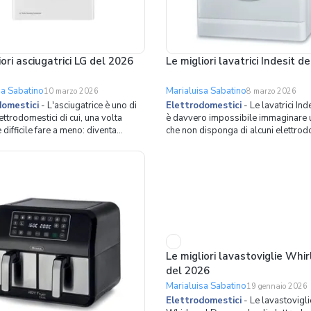
iori asciugatrici LG del 2026
Le migliori lavatrici Indesit d
sa Sabatino
Marialuisa Sabatino
10 marzo 2026
8 marzo 2026
domestici
-
L'asciugatrice è uno di
Elettrodomestici
-
Le lavatrici Ind
ettrodomestici di cui, una volta
è davvero impossibile immaginare 
è difficile fare a meno: diventa
che non disponga di alcuni elettrod
abile, al pari di una lavatrice o una
che già da parecchi anni sono entrat
glie. I motivi sono abbastanza facili
vita quotidiana di ogni famiglia pe
mo tra tutti il risparmio di
di risparmiare tempo e soprattutto f
n tutte le asciugatrici sono però
Basti pensare all'aspirapolvere o a
lavastov
Le migliori lavastoviglie Whi
del 2026
Marialuisa Sabatino
19 gennaio 2026
Elettrodomestici
-
Le lavastovigli