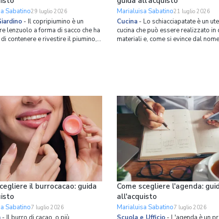
uisto
guida all'acquisto
sa Sabatino
Marialuisa Sabatino
29 luglio 2026
21 luglio 2026
iardino
-
Il copripiumino è un
Cucina
-
Lo schiacciapatate è un ut
re lenzuolo a forma di sacco che ha
cucina che può essere realizzato in 
di contenere e rivestire il piumino, e
materiali e, come si evince dal nome
e realizzato in diversi materiali e
utilizzato principalmente per schiac
 seconda delle esigenze. La sua
patate o altri alimenti lessati e dalla
quindi è duplice e riguarda sia
consistenza semi-morbida. Negli ult
 pratico che estetico. Nel primo
grazie anche ai numerosi program
ti il
dedicati
egliere il burrocacao: guida
Come scegliere l'agenda: gui
uisto
all'acquisto
sa Sabatino
Marialuisa Sabatino
7 luglio 2026
7 luglio 2026
a
-
Il burro di cacao, o più
Scuola e Ufficio
-
L'agenda è un pr