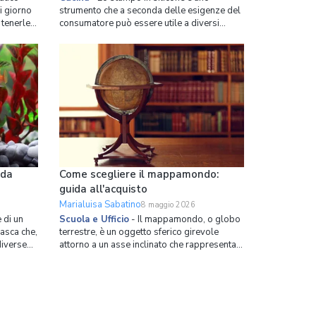
i giorno
strumento che a seconda delle esigenze del
 tenerle
consumatore può essere utile a diversi
e
scopi, tra cui il principale è la realizzazione
e, un po'
di dolci. I vari blog e programmi televisivi
l diario
dedicati al mondo della gastronomia,
sempre più numerosi in TV e su internet,
hanno contribui
ida
Come scegliere il mappamondo:
guida all'acquisto
Marialuisa Sabatino
8 maggio 2026
 di un
Scuola e Ufficio
-
Il mappamondo, o globo
vasca che,
terrestre, è un oggetto sferico girevole
diverse
attorno a un asse inclinato che rappresenta
a molti
la riproduzione in piccola scala, ma
tà di
abbastanza fedele, del pianeta Terra visto
dallo spazio. Bisogna puntualizzare che la
elepipedo
Terra in realtà tecnicamente ha forma di
geoide o ellisso