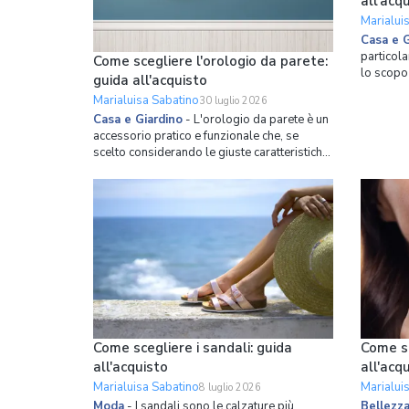
all'acq
Marialui
Casa e G
particola
Come scegliere l'orologio da parete:
lo scopo 
guida all'acquisto
può esser
Marialuisa Sabatino
30 luglio 2026
misure a
Casa e Giardino
-
L'orologio da parete è un
funzione 
accessorio pratico e funzionale che, se
l'aspetto
scelto considerando le giuste caratteristiche,
caso infat
può trasformarsi in un incredibile oggetto di
design capace di donare all'ambiente
circostante un tocco unico e personalizzato.
Il suo obiettivo principale, come per
qualsiasi altra tip
Come scegliere i sandali: guida
Come sc
all'acquisto
all'acq
Marialuisa Sabatino
Marialui
8 luglio 2026
Moda
-
I sandali sono le calzature più
Bellezz