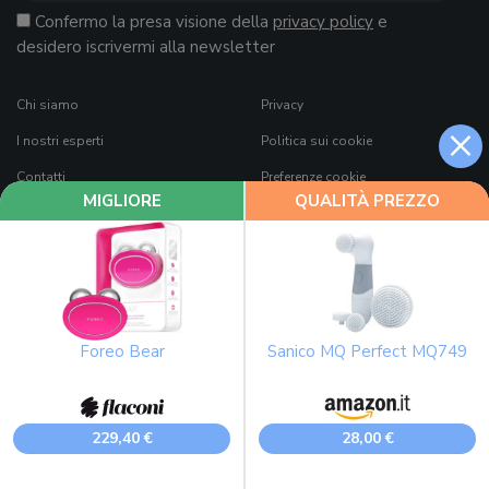
Confermo la presa visione della
privacy policy
e
desidero iscrivermi alla newsletter
Chi siamo
Privacy
×
I nostri esperti
Politica sui cookie
Contatti
Preferenze cookie
MIGLIORE
QUALITÀ PREZZO
Per i brand
Termini e condizioni di
QualeScegliere.it
News
Copyright e Disclaimer
Osservatorio
Come funziona QualeScegliere.it
Ricerca Prodotti
Foreo Bear
Sanico MQ Perfect MQ749
Black Friday 2026
229,40 €
28,00 €