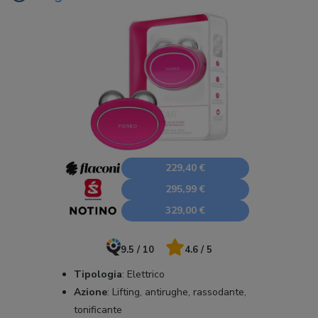
229,40 €
295,99 €
329,00 €
9.5 / 10
4.6 / 5
Tipologia
:
Elettrico
Azione
:
Lifting, antirughe, rassodante,
tonificante