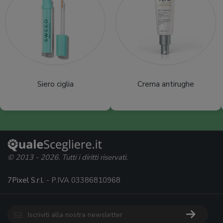
Siero ciglia
Crema antirughe
© 2013 - 2026. Tutti i diritti riservati.
7Pixel S.r.l.
- P.IVA 03386810968