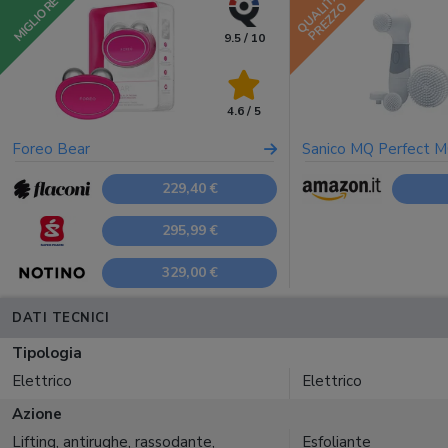
QUALITÀ
MIGLIORE
PREZZO
9.5 / 10
4.6 / 5
Foreo Bear
Sanico MQ Perfect 
229,40 €
295,99 €
329,00 €
DATI TECNICI
Tipologia
Elettrico
Elettrico
Azione
Lifting, antirughe, rassodante,
Esfoliante