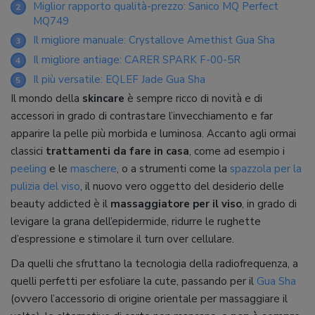
Miglior rapporto qualità-prezzo: Sanico MQ Perfect
2
MQ749
Il migliore manuale: Crystallove Amethist Gua Sha
3
Il migliore antiage: CARER SPARK F-00-5R
4
Il più versatile: EQLEF Jade Gua Sha
5
Il mondo della
skincare
è sempre ricco di novità e di
accessori in grado di contrastare l’invecchiamento e far
apparire la pelle più morbida e luminosa. Accanto agli ormai
classici
trattamenti da fare in casa
, come ad esempio i
peeling
e le
maschere
, o a strumenti come la
spazzola per la
pulizia del viso
, il nuovo vero oggetto del desiderio delle
beauty addicted è il
massaggiatore per il viso
, in grado di
levigare la grana dell’epidermide, ridurre le rughette
d’espressione e stimolare il turn over cellulare.
Da quelli che sfruttano la tecnologia della radiofrequenza, a
quelli perfetti per esfoliare la cute, passando per il
Gua Sha
(ovvero l’accessorio di origine orientale per massaggiare il