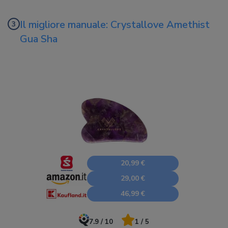
Il migliore manuale: Crystallove Amethist
Gua Sha
20,99 €
29,00 €
46,99 €
7.9 / 10
1 / 5