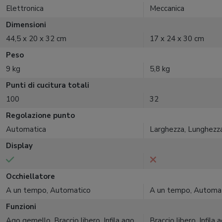
Elettronica
Meccanica
Dimensioni
44,5 x 20 x 32 cm
17 x 24 x 30 cm
Peso
9 kg
5,8 kg
Punti di cucitura totali
100
32
Regolazione punto
Automatica
Larghezza, Lunghezz
Display
Occhiellatore
A un tempo, Automatico
A un tempo, Automa
Funzioni
Ago gemello, Braccio libero, Infila ago
Braccio libero, Infila