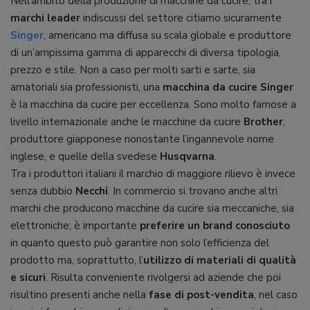
Nell’ambito della produzione di macchine da cucire, tra i
marchi leader
indiscussi del settore citiamo sicuramente
Singer
, americano ma diffusa su scala globale e produttore
di un’ampissima gamma di apparecchi di diversa tipologia,
prezzo e stile. Non a caso per molti sarti e sarte, sia
amatoriali sia professionisti, una
macchina da cucire Singer
è la macchina da cucire per eccellenza. Sono molto famose a
livello internazionale anche le macchine da cucire
Brother
,
produttore giapponese nonostante l’ingannevole nome
inglese, e quelle della svedese
Husqvarna
.
Tra i produttori italiani il marchio di maggiore rilievo è invece
senza dubbio
Necchi
. In commercio si trovano anche altri
marchi che producono macchine da cucire sia meccaniche, sia
elettroniche; è importante
preferire un brand conosciuto
in quanto questo può garantire non solo l’efficienza del
prodotto ma, soprattutto, l’
utilizzo di materiali di qualità
e sicuri
. Risulta conveniente rivolgersi ad aziende che poi
risultino presenti anche nella
fase di post-vendita
, nel caso