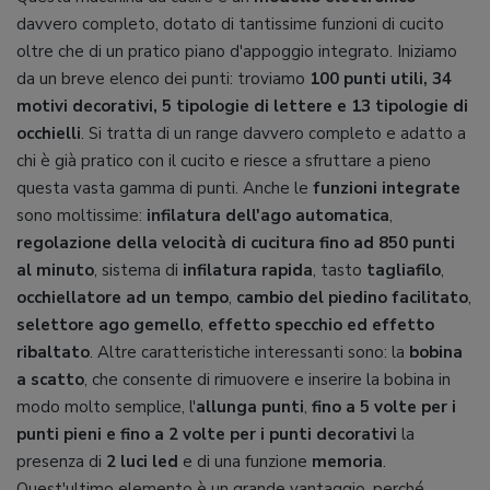
davvero completo, dotato di tantissime funzioni di cucito
oltre che di un pratico piano d'appoggio integrato. Iniziamo
da un breve elenco dei punti: troviamo
100 punti utili, 34
motivi decorativi, 5 tipologie di lettere e 13 tipologie di
occhielli
. Si tratta di un range davvero completo e adatto a
chi è già pratico con il cucito e riesce a sfruttare a pieno
questa vasta gamma di punti. Anche le
funzioni integrate
sono moltissime:
infilatura dell'ago automatica
,
regolazione della velocità di cucitura fino ad 850 punti
al minuto
, sistema di
infilatura rapida
, tasto
tagliafilo
,
occhiellatore ad un tempo
,
cambio del piedino facilitato
,
selettore ago gemello
,
effetto specchio ed effetto
ribaltato
. Altre caratteristiche interessanti sono: la
bobina
a scatto
, che consente di rimuovere e inserire la bobina in
modo molto semplice, l'
allunga punti
,
fino a 5 volte per i
punti pieni e fino a 2 volte per i punti decorativi
la
presenza di
2 luci led
e di una funzione
memoria
.
Quest'ultimo elemento è un grande vantaggio, perché