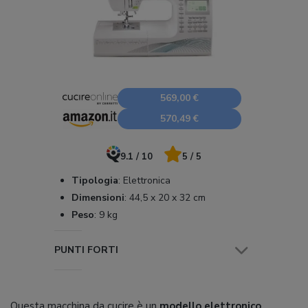
569,00 €
570,49 €
9.1 / 10
5 / 5
Tipologia
:
Elettronica
Dimensioni
:
44,5 x 20 x 32 cm
Peso
:
9 kg
PUNTI FORTI
Questa macchina da cucire è un
modello elettronico