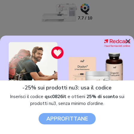
7.7 / 10
×
Singer Patchwork 7285Q
299,00 €
-25% sui prodotti nu3: usa il codice
Come scegliere la macchina da cucire: guida all'acquisto
Inserisci il codice
qsc0826it
e ottieni
25% di sconto
sui
prodotti nu3, senza minimo d’ordine.
Macchine da cucire in offerta
APPROFITTANE
Tutte le macchine da cucire
Leggi anche