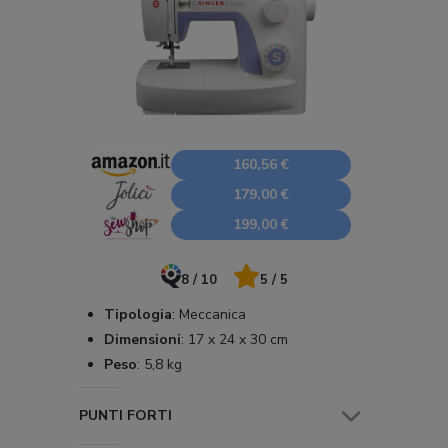
160,56 €
179,00 €
199,00 €
8 / 10
5 / 5
Tipologia
:
Meccanica
Dimensioni
:
17 x 24 x 30 cm
Peso
:
5,8 kg
PUNTI FORTI