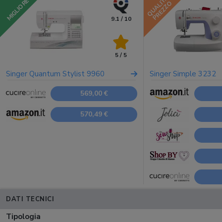
QUALITÀ
MIGLIORE
PREZZO
9.1 / 10
5 / 5
Singer Quantum Stylist 9960
Singer Simple 3232
569,00 €
570,49 €
DATI TECNICI
Tipologia