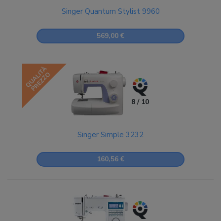
Singer Quantum Stylist 9960
569,00 €
QUALITÀ
PREZZO
8 / 10
Singer Simple 3232
160,56 €