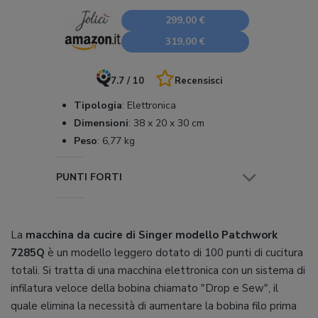
299,00 €
319,00 €
7.7 / 10
Recensisci
Tipologia
:
Elettronica
Dimensioni
:
38 x 20 x 30 cm
Peso
:
6,77 kg
PUNTI FORTI
La
macchina da cucire di Singer modello Patchwork
7285Q
è un modello leggero dotato di 100 punti di cucitura
totali. Si tratta di una macchina elettronica con un sistema di
infilatura veloce della bobina chiamato "Drop e Sew", il
quale elimina la necessità di aumentare la bobina filo prima