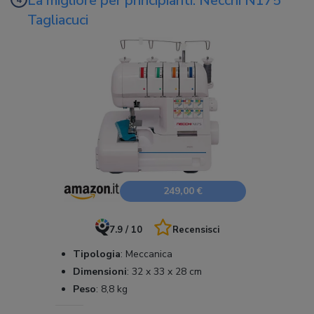
La migliore per principianti: Necchi N175
Tagliacuci
249,00 €
7.9 / 10
Recensisci
Tipologia
:
Meccanica
Dimensioni
:
32 x 33 x 28 cm
Peso
:
8,8 kg