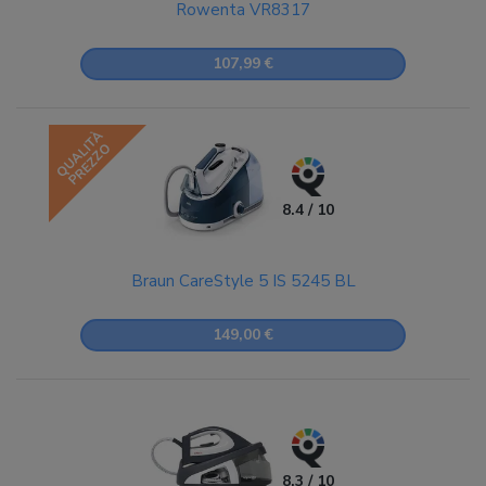
Rowenta VR8317
107,99 €
QUALITÀ
PREZZO
8.4 / 10
Braun CareStyle 5 IS 5245 BL
149,00 €
8.3 / 10