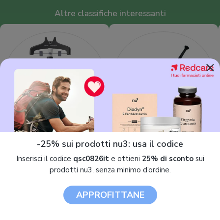
Altre classifiche interessanti
×
Ferro da stiro verticale
Ferro da stiro
-25% sui prodotti nu3: usa il codice
Inserisci il codice
qsc0826it
e ottieni
25% di sconto
sui
prodotti nu3, senza minimo d’ordine.
APPROFITTANE
Domande e risposte su Ferro da stiro con
caldaia