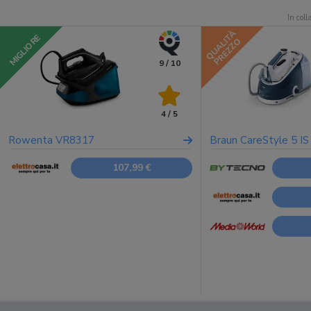
In col
QUALITÀ
MIGLIORE
PREZZO
9 / 10
4 / 5
Rowenta VR8317
Braun CareStyle 5 I
107,99 €