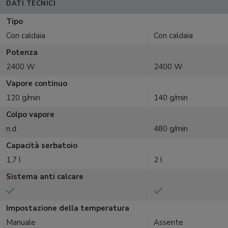
DATI TECNICI
Tipo
Con caldaia
Con caldaia
Potenza
2400 W
2400 W
Vapore continuo
120 g/min
140 g/min
Colpo vapore
n.d.
480 g/min
Capacità serbatoio
1,7 l
2 l
Sistema anti calcare
Impostazione della temperatura
Manuale
Assente