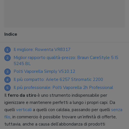
Indice
Il migliore: Rowenta VR8317
1
Miglior rapporto qualità-prezzo: Braun CareStyle 5 IS
2
5245 BL
Polti Vaporella Simply VS10.12
3
Il più compatto: Ariete 6257 Stiromatic 2200
4
Il più professionale: Polti Vaporella 2h Professional
5
Il
ferro da stiro
è uno strumento indispensabile per
igienizzare e mantenere perfetti a lungo i propri capi. Da
quelli
verticali
a quelli con caldaia, passando per quelli
senza
filo
, in commercio è possibile trovare un’infinità di offerte,
tuttavia, anche a causa dell’abbondanza di prodotti