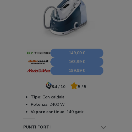
149,00 €
163,99 €
199,99 €
8.4 / 10
5 / 5
Tipo
:
Con caldaia
Potenza
:
2400 W
Vapore continuo
:
140 g/min
PUNTI FORTI