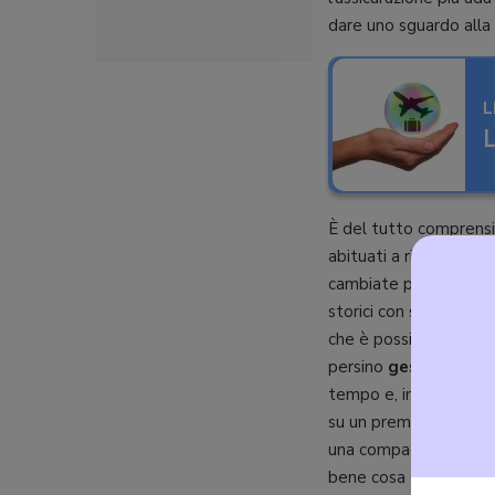
dare uno sguardo alla n
L
L
È del tutto comprensib
abituati a rivolgersi a
cambiate parecchio. No
storici con sedi fisiche
che è possibile simula
persino
gestire un ev
tempo e, in molti casi
su un premio più conte
una compagnia assicur
bene cosa è incluso nel