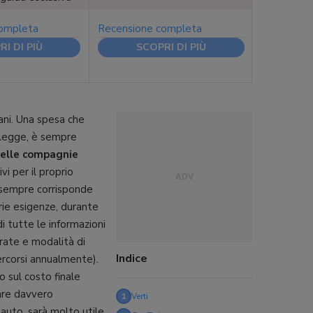
completa
Recensione completa
I DI PIÙ
SCOPRI DI PIÙ
iani. Una spesa che
r legge, è sempre
delle compagnie
vi per il proprio
n sempre corrisponde
prie esigenze, durante
i tutte le informazioni
erate e modalità di
Indice
percorsi annualmente).
 sul costo finale
vare davvero
1
Verti
 auto, sarà molto utile