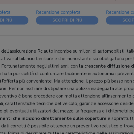
pleta
Recensione completa
Recensione 
DI PIÙ
SCOPRI DI PIÙ
SCOPR
dell’assicurazione Rc auto incombe su milioni di automobilisti ital
icativa sul bilancio familiare e che, nonostante sia obbligatoria pe
. Fortunatamente negli ultimi anni, con
la crescente diffusione 
si ha la possibilità di confrontare facilmente in autonomia i preventi
 l’offerta più conveniente. Ma attenzione; il prezzo più basso no
one
. Per non rischiare di stipulare una polizza inadeguata alle pro
reventivo è bene procedere con molta attenzione all’inserimento d
ali, caratteristiche tecniche del veicolo, garanzie accessorie desid
e gli eventuali utilizzatori del mezzo, la frequenza e i chilometri 
menti che incidono direttamente sulle coperture
e soprattutto
n dati corretti è possibile ottenere un preventivo realistico e tro
tta. Prima di descrivere tutte le caratteristiche delle assicurazioni