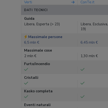
Verti
ConTe.it
DATI TECNICI
Guida
Libera, Esperta (> 23)
Libera, Esclusiva
19)
Massimale persone
6,5 mln €
6,45 mln €
Massimale cose
2 mln €
1,30 mln €
Furto/incendio
Cristalli
Kasko completa
Eventi naturali