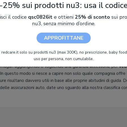
e un’assicurazione auto online è sicuro tanto quanto andare in agenz
-25% sui prodotti nu3: usa il codic
no di casa. Oggi confrontare i prezzi delle assicurazioni auto è dec
isci il codice
qsc0826it
e ottieni
25% di sconto
sui pro
on è più necessario andare fisicamente presso le agenzie assicurat
nu3, senza minimo d’ordine.
ri online bastano pochi clic per ricevere una lunga lista di preventi
 dati come
la targa e l’età del conducente
. Ma attenzione, per f
APPROFITTANE
ti a una scelta più accurata, vale la pena dedicare qualche minuto 
 maggiori informazioni: specificare, ad esempio, se si è neopatentat
 membri della famiglia, oppure se la si usa ogni giorno per andare a
 redcare.it solo su prodotti nu3 (max 300€), no prescrizione, baby food 
uso per persona, non cumulabile.
luire di molto sul costo finale della polizza. Un altro consiglio è qu
i, magari aggiungendo o togliendo una garanzia accessoria, per
ved
 In questo modo si riesce a capire non solo quale compagnia offre i
re risultano davvero utili in base alle proprie abitudini di guida.
elle assicurazioni auto, date uno sguardo alla nostra classifica con