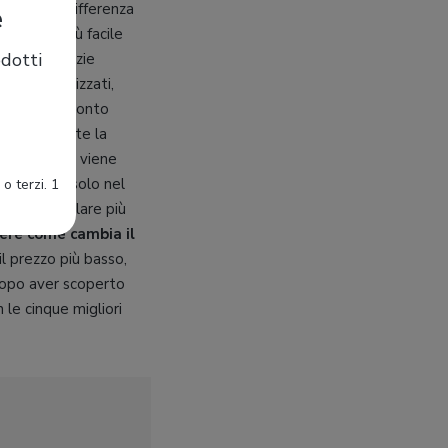
ia. Con la differenza
e
isamente più facile
dotti
ive, ma grazie
vi personalizzati,
are un confronto
in più durante la
i, se l’auto viene
l lavoro o solo nel
o terzi. 1
ello di simulare più
ere come cambia il
l prezzo più basso,
 Dopo aver scoperto
 le cinque migliori