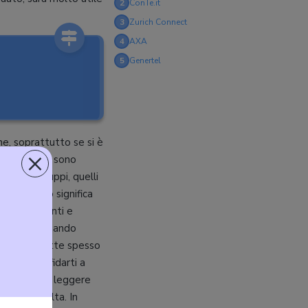
2
ConTe.it
3
Zurich Connect
4
AXA
5
Genertel
ne, soprattutto se si è
×
 oggi le cose sono
 grandi gruppi, quelli
line. Questo significa
ere i documenti e
tto risparmiando
sto si riflette spesso
rima di affidarti a
dall’IVASS
, leggere
’ha già scelta. In