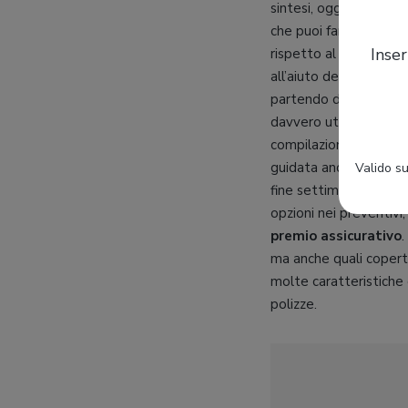
sintesi, oggi stipular
che puoi farlo dal diva
Inser
rispetto al passato. N
all’aiuto dei comparato
partendo da semplici
davvero utile, che por
compilazione e fornire
guidata anche da altri
Valido su
fine settimana, può inf
opzioni nei preventiv
premio assicurativo
.
ma anche quali copertu
molte caratteristiche d
polizze.