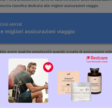
ostra classifica dedicata alle migliori assicurazioni viaggio.
EGGI ANCHE
e migliori assicurazioni viaggio
ile avere qualche perplessità quando si parla di assicurazioni onli
d un’agenzia fisica o al proprio broker di fiducia. Ma la verità è che
n ci sono più solo le nuove compagnie “native digitali”, ma anche i
 in tutta Italia, che offrono la possibilità di stipulare una polizza on
re un preventivo, scegliere una polizza, firmare il contratto, ricev
entuale sinistro
, direttamente da smartphone o computer. Il tu
, anche qualche soldo. Non c’è l’intermediazione di un agente e que
nuto. Naturalmente, questo non vuol dire che siano tutte uguali. P
ativa (online o no) è importante controllare che sia
autorizzata 
la copertura e, se possibile, dare un’occhiata alle recensioni di chi l