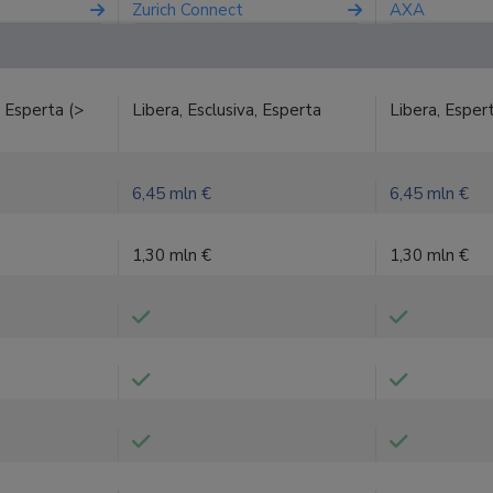
Zurich Connect
AXA
, Esperta (>
Libera, Esclusiva, Esperta
Libera, Esper
6,45 mln €
6,45 mln €
1,30 mln €
1,30 mln €