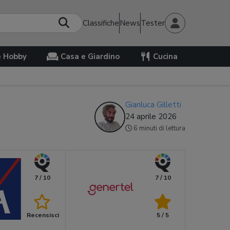
Classifiche
News
Tester
e Hobby
Casa e Giardino
Cucina
Gianluca Gilletti
24 aprile 2026
6 minuti di lettura
7 / 10
7 / 10
Recensisci
5 / 5