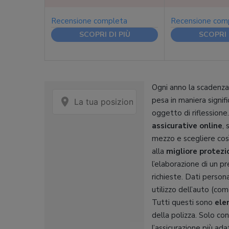
Recensione completa
Recensione com
SCOPRI DI PIÙ
SCOPRI 
Ogni anno la scadenza 
pesa in maniera signif
oggetto di riflessione
assicurative online
, 
mezzo e scegliere così
alla
migliore protezi
l’elaborazione di un p
richieste. Dati person
utilizzo dell’auto (com
Tutti questi sono
ele
della polizza. Solo co
l’assicurazione più ada