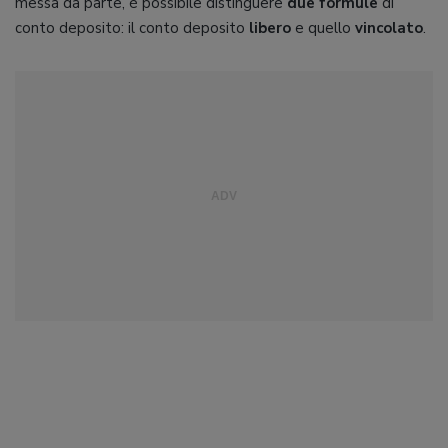
messa da parte, è possibile distinguere
due formule
di
conto deposito: il conto deposito
libero
e quello
vincolato
.