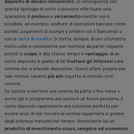
deposito di denaro remunerato
. Di conseguenza
con
questa tipologia di conto si possono effettuare solo
operazioni di
prelievo
e
versamento
mentre non è
possibile, ad esempio, usufruire di operazioni bancarie come
bonifici, pagamenti di assegni e prelievi con il Bancomat o
con la
carta di credito
. Si tratta, dunque, di uno strumento
molto utile e conveniente per mettere da parte i risparmi
poiché lo
scopo
, e allo stesso tempo il
vantaggio
, di un
conto deposito è quello di far
fruttare gli interessi
sulla
somma che si intende depositare. Questi ultimi, proprio per
tale motivo, saranno
più alti
rispetto ai normali conti
correnti.
Se riuscite a mettere una somma da parte a fine mese o
avete già in programma una spesa in un futuro prossimo, il
conto deposito rappresenta una soluzione perfetta per
essere sicuri di non toccare la somma risparmiata e godere
degli interessi maturati nel tempo. Nonostante sia un
prodotto di
investimento sicuro, semplice ed economico
,