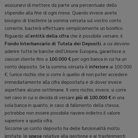
assicurarvi di mettere da parte una percentuale dello
stipendio alla fine di ogni mese. Quando invece avete
bisogno di trasferire la somma versata sul vostro conto
corrente, basterà effettuare semplicemente un bonifico.
Riguardo all’
entità della cifra
che è possibile versare, il
Fondo Interbancario di Tutela dei Depositi
,
a cui devono
aderire tutte le banche dell’Unione Europea
,
garantisce a
ciascun cliente fino a
100.000 €
per ogni banca in cui ha un
conto deposito. Se la somma versata è
inferiore
ai 100.000
€, l’unico rischio che si corre è quello di non poter accedere
immediatamente alla cifra depositata e di dover invece
aspettare alcune settimane. Il vero rischio, invece, si corre
nel caso in cui si decida di versare
più di 100.000 €
in una
sola banca in quanto, in caso di fallimento della stessa,
potrebbe non essere possibile riavere indietro il valore
superiore a quella cifra.
Siccome un conto deposito ha delle funzionalità molto
limitate, le
spese
relative alla gestione e ai trasferimenti