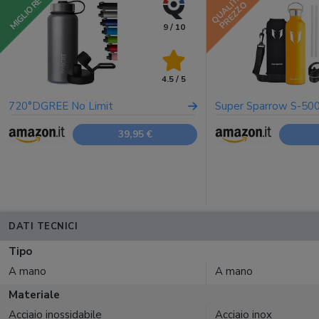
QUALITÀ
MIGLIORE
PREZZO
9 / 10
4.5 / 5
720°DGREE No Limit
Super Sparrow S-50
39,95 €
DATI TECNICI
Tipo
A mano
A mano
Materiale
Acciaio inossidabile
Acciaio inox