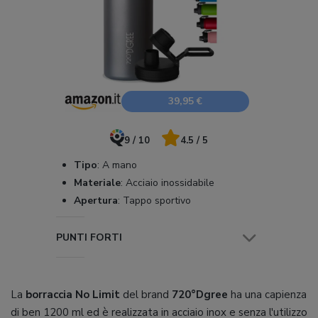
39,95 €
9 / 10
4.5 / 5
Tipo
:
A mano
Materiale
:
Acciaio inossidabile
Apertura
:
Tappo sportivo
PUNTI FORTI
La
borraccia No Limit
del brand
720°Dgree
ha una capienza
di ben 1200 ml ed è realizzata in acciaio inox e senza l'utilizzo