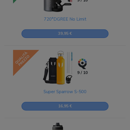
9 / 10
720°DGREE No Limit
39,95 €
QUALITÀ
PREZZO
9 / 10
Super Sparrow S-500
16,95 €