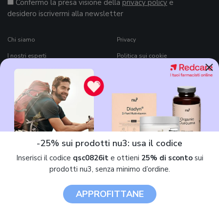
Confermo la presa visione della
privacy policy
e
desidero iscrivermi alla newsletter
Chi siamo
Privacy
I nostri esperti
Politica sui cookie
×
Contatti
Preferenze cookie
Per i brand
Termini e condizioni di
QualeScegliere.it
News
Copyright e Disclaimer
Osservatorio
Come funziona QualeScegliere.it
Ricerca Prodotti
-25% sui prodotti nu3: usa il codice
Black Friday 2026
Inserisci il codice
qsc0826it
e ottieni
25% di sconto
sui
prodotti nu3, senza minimo d’ordine.
APPROFITTANE