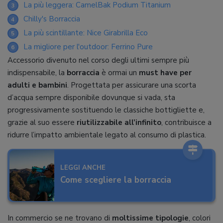
La più leggera: CamelBak Podium Titanium
3
Chilly's Borraccia
4
La più scintillante: Nice Girabrilla Eco
5
La migliore per l'outdoor: Ferrino Pure
6
Accessorio divenuto nel corso degli ultimi sempre più
indispensabile, la
borraccia
è ormai un
must have per
adulti e bambini
. Progettata per assicurare una scorta
d’acqua sempre disponibile dovunque si vada, sta
progressivamente sostituendo le classiche bottigliette e,
grazie al suo essere
riutilizzabile all’infinito
, contribuisce a
ridurre l’impatto ambientale legato al consumo di plastica.
LEGGI ANCHE
Come scegliere la borraccia
In commercio se ne trovano di
moltissime tipologie
, colori