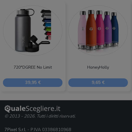
720°DGREE No Limit
HoneyHolly
39,95 €
9,65 €
© 2013 - 2026. Tutti i diritti riservati.
7Pixel S.r.l.
- P.IVA 03386810968