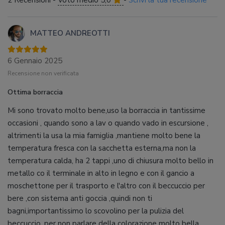
2 Recensioni -
Voto medio 5,0
-
Scrivi la tua recensione
MATTEO ANDREOTTI
6 Gennaio 2025
Recensione non verificata
Ottima borraccia
Mi sono trovato molto bene,uso la borraccia in tantissime
occasioni , quando sono a lav o quando vado in escursione ,
altrimenti la usa la mia famiglia ,mantiene molto bene la
temperatura fresca con la sacchetta esterna,ma non la
temperatura calda, ha 2 tappi ,uno di chiusura molto bello in
metallo co il terminale in alto in legno e con il gancio a
moschettone per il trasporto e l'altro con il beccuccio per
bere ,con sistema anti goccia ,quindi non ti
bagni,importantissimo lo scovolino per la pulizia del
beccuccio ,per non parlare della colorazione molto bella