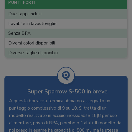
PUNTI FORTI
Due tappi inclusi
Lavabile in lavastoviglie
Senza BPA
Diversi colori disponibili
Diverse taglie disponibili
Super Sparrow S-500 in breve
A questa borraccia termica abbiamo assegnato un
punteggio complessivo di 9 su 10. Si tratta di un
modello realizzato in acciaio inossidabile 18(8 per uso
alimentare, privo di BPA, piombo o ftalati. Il modello da
noi preso in esame ha capacità di 500 ml, ma la stessa