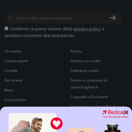
Confermo la presa visione della
privacy policy
e
desidero iscrivermi alla newsletter
Chi siamo
Privacy
I nostri esperti
Politica sui cookie
Contatti
Preferenze cookie
Per i brand
Termini e condizioni di
QualeScegliere.it
News
Copyright e Disclaimer
Osservatorio
Come funziona QualeScegliere.it
×
Ricerca Prodotti
Black Friday 2026