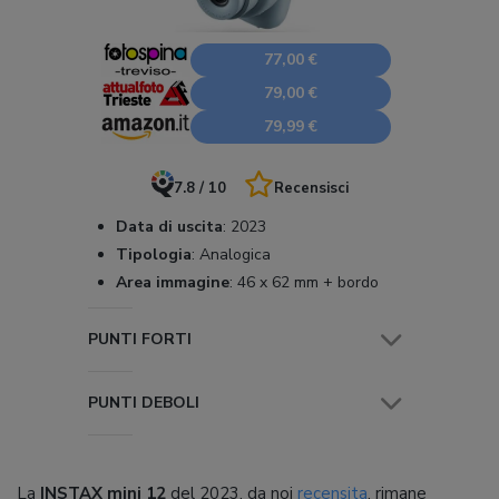
77,00 €
79,00 €
79,99 €
7.8 / 10
Recensisci
Data di uscita
:
2023
Tipologia
:
Analogica
Area immagine
:
46 x 62 mm + bordo
PUNTI FORTI
PUNTI DEBOLI
La
INSTAX mini 12
del 2023, da noi
recensita
, rimane