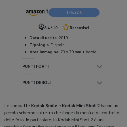
176,22 €
8.4 / 10
Recensisci
Data di uscita
:
2019
Tipologia
:
Digitale
Area immagine
:
79 x 79 mm + bordo
PUNTI FORTI
PUNTI DEBOLI
Le compatte
Kodak Smile
e
Kodak Mini Shot 2
hanno un
piccolo schermo sul retro che funge da menù e da controllo
delle foto. In particolare, la Kodak Mini Shot 2 è una
macchina fotografica istantanea con il look anni Sessanta.