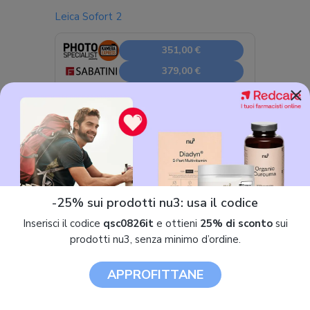
Leica Sofort 2
351,00 €
379,00 €
×
380,00 €
Il modello più avanzato in circolazione (quando disponibile) è
prodotto da
MiNT
, che si è imposta in questa nicchia di
mercato ancora più specifica. L’ambita e costosa
Instantkon
RF70
è tra i modelli di punta dell’azienda di Hong Kong.
-25% sui prodotti nu3: usa il codice
Inserisci il codice
qsc0826it
e ottieni
25% di sconto
sui
prodotti nu3, senza minimo d’ordine.
APPROFITTANE