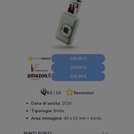
148,65 €
159,00 €
159,99 €
8.5 / 10
Recensisci
Data di uscita
:
2024
Tipologia
:
Ibrida
Area immagine
:
46 x 62 mm + bordo
PUNTI FORTI