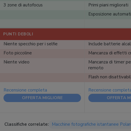
3 zone di autofocus
Primi piani migliorati
Esposizione automat
PUNTI DEBOLI
Niente specchio per i selfie
Include batterie alcali
Foto piccoline
Mancanza di effetti c
Niente video
Mancanza di timer pe
remoto
Flash non disattivabi
Recensione completa
Recensione complet
OFFERTA MIGLIORE
OFFERTA M
Classifiche correlate:
Macchine fotografiche istantanee Polar