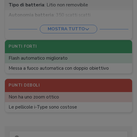
Tipo di batteria
:
Litio non removibile
Autonomia batteria
:
350 scatti scatti
Funzioni
:
Esposizione in manuale, Scatto da remoto
MOSTRA TUTTO
App
:
Bluetooth
:
PUNTI FORTI
Memoria SSD
:
si GB
Flash automatico migliorato
Messa a fuoco automatica con doppio obiettivo
PUNTI DEBOLI
Non ha uno zoom ottico
Le pellicole i-Type sono costose