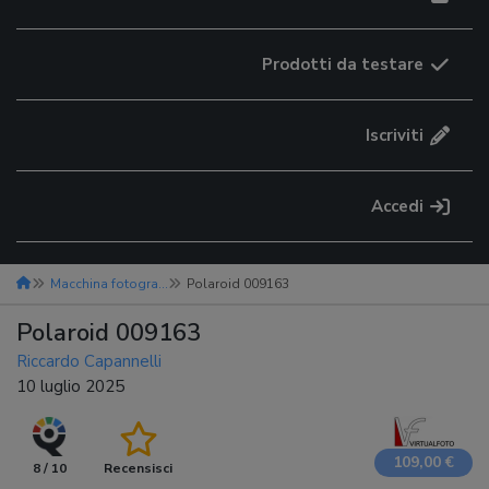
Prodotti da testare
Iscriviti
Accedi
Macchina fotografica istantanea
Polaroid 009163
Polaroid 009163
Riccardo Capannelli
10 luglio 2025
109,00 €
8 / 10
Recensisci