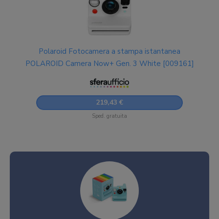
Polaroid Fotocamera a stampa istantanea
POLAROID Camera Now+ Gen. 3 White [009161]
219,43 €
Sped. gratuita