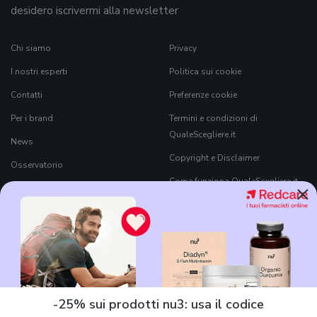
desidero iscrivermi alla newsletter
Chi siamo
Privacy
I nostri esperti
Politica sui cookie
Contatti
Preferenze cookie
Per i brand
Termini e condizioni di
QualeScegliere.it
News
Copyright e Disclaimer
Osservatorio
Come funziona QualeScegliere.it
×
Ricerca Prodotti
Black Friday 2026
-25% sui prodotti nu3: usa il codice