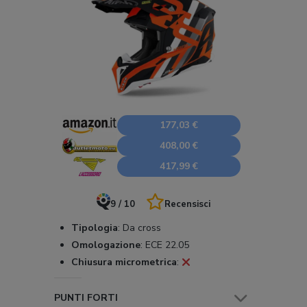
177,03 €
408,00 €
417,99 €
9 / 10
Recensisci
Tipologia
:
Da cross
Omologazione
:
ECE 22.05
Chiusura micrometrica
:
PUNTI FORTI