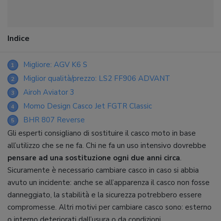
Indice
Migliore: AGV K6 S
1
Miglior qualità/prezzo: LS2 FF906 ADVANT
2
Airoh Aviator 3
3
Momo Design Casco Jet FGTR Classic
4
BHR 807 Reverse
5
Gli esperti consigliano di sostituire il casco moto in base
all’utilizzo che se ne fa. Chi ne fa un uso intensivo dovrebbe
pensare ad una sostituzione ogni due anni circa
.
Sicuramente è necessario cambiare casco in caso si abbia
avuto un incidente: anche se all’apparenza il casco non fosse
danneggiato, la stabilità e la sicurezza potrebbero essere
compromesse. Altri motivi per cambiare casco sono: esterno
o interno deteriorati dall’usura o da condizioni