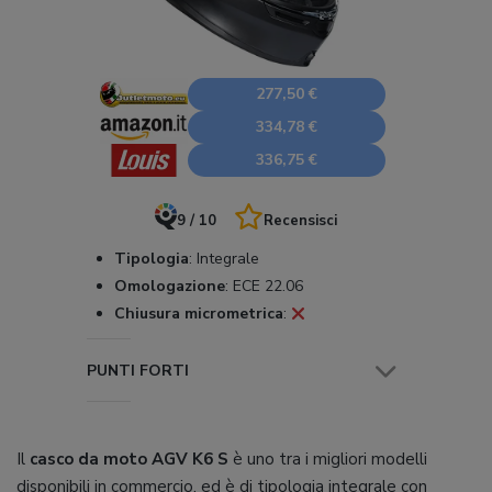
277,50 €
334,78 €
336,75 €
9 / 10
Recensisci
Tipologia
:
Integrale
Omologazione
:
ECE 22.06
Chiusura micrometrica
:
PUNTI FORTI
Il
casco da moto AGV K6 S
è uno tra i migliori modelli
disponibili in commercio, ed è di tipologia integrale con