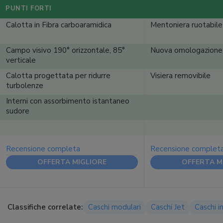
PUNTI FORTI
Calotta in Fibra carboaramidica
Mentoniera ruotabile
Campo visivo 190° orizzontale, 85°
Nuova omologazione
verticale
Calotta progettata per ridurre
Visiera removibile
turbolenze
Interni con assorbimento istantaneo
sudore
Recensione completa
Recensione complet
OFFERTA MIGLIORE
OFFERTA M
Classifiche correlate:
Caschi modulari
Caschi Jet
Caschi i