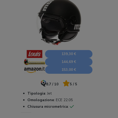
139,30 €
144,69 €
153,00 €
8.7 / 10
5 / 5
Tipologia
:
Jet
Omologazione
:
ECE 22.05
Chiusura micrometrica
: