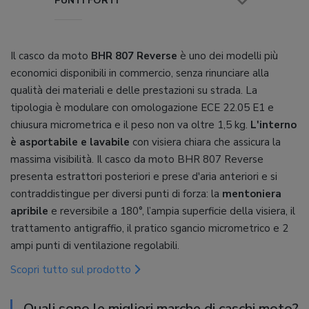
PUNTI FORTI
Il casco da moto
BHR 807 Reverse
è uno dei modelli più
economici disponibili in commercio, senza rinunciare alla
qualità dei materiali e delle prestazioni su strada. La
tipologia è modulare con omologazione ECE 22.05 E1 e
chiusura micrometrica e il peso non va oltre 1,5 kg.
L'interno
è asportabile e lavabile
con visiera chiara che assicura la
massima visibilità. Il casco da moto BHR 807 Reverse
presenta estrattori posteriori e prese d'aria anteriori e si
contraddistingue per diversi punti di forza: la
mentoniera
apribile
e reversibile a 180°, l’ampia superficie della visiera, il
trattamento antigraffio, il pratico sgancio micrometrico e 2
ampi punti di ventilazione regolabili.
Scopri tutto sul prodotto
Quali sono le migliori marche di caschi moto?