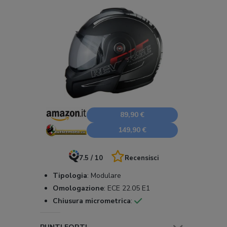
89,90 €
149,90 €
7.5 / 10
Recensisci
Tipologia
:
Modulare
Omologazione
:
ECE 22.05 E1
Chiusura micrometrica
: