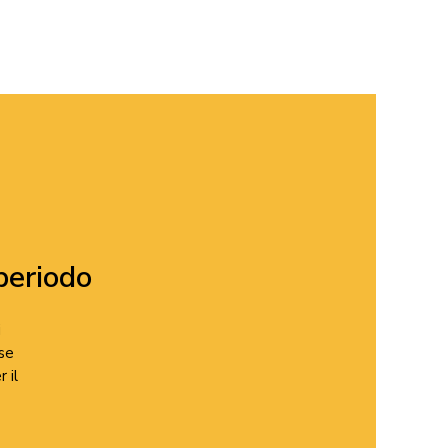
 periodo
i
ase
 il