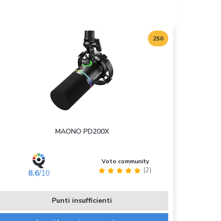
250
MAONO PD200X
Voto community
(2)
8.6
/10
Punti insufficienti