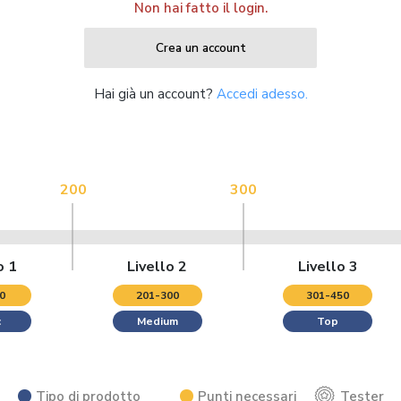
Non hai fatto il login.
Crea un account
Hai già un account?
Accedi adesso.
200
300
o 1
Livello 2
Livello 3
0
201-300
301-450
c
Medium
Top
Tipo di prodotto
Punti necessari
Tester