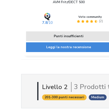
AVM Fritz!DECT 500
Voto community
(2)
7.8
/10
Punti insufficienti
Leggi la nostra recensione
3 Prodotti 
Livello 2
201-300 punti necessari
Medium