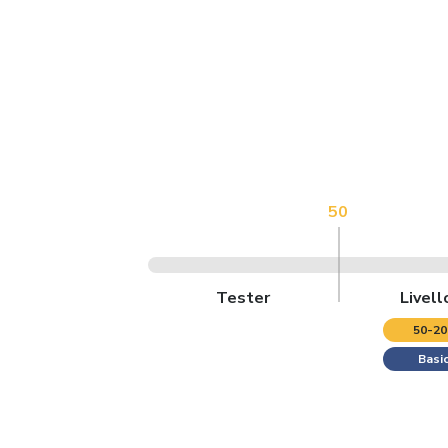
50
Tester
Livell
50-20
Basi