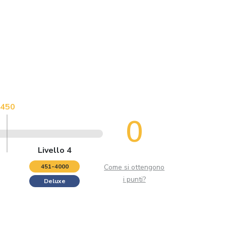
450
0
Livello 4
PUNTI TESTER
451-4000
Come si ottengono
i punti?
Deluxe