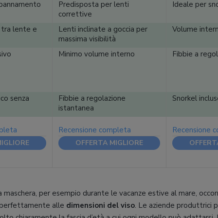
Appannamento
Predisposta per lenti
Ideale per sn
correttive
 tra lente e
Lenti inclinate a goccia per
Volume intern
massima visibilità
sivo
Minimo volume interno
Fibbie a rego
ico senza
Fibbie a regolazione
Snorkel inclu
istantanea
pleta
Recensione completa
Recensione 
IGLIORE
OFFERTA MIGLIORE
OFFERT
na maschera, per esempio durante le vacanze estive al mare, occorr
 perfettamente alle
dimensioni del viso
. Le aziende produttrici pi
lto chiaramente la fascia d’età a cui ogni modello può adattarsi.