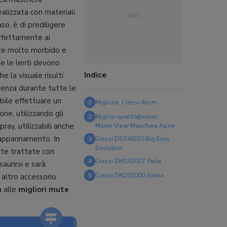
lizzata con materiali
aso, è di prediligere
erfettamente ai
ente molto morbido e
e le lenti devono
Indice
e la visuale risulti
renza durante tutte le
abile effettuare un
1
Migliore: Cressi Atom
ne, utilizzando gli
2
Miglior qualità/prezzo:
pray, utilizzabili anche
Mares Viper Maschera Apne
l’appannamento. In
3
Cressi DS336550 Big Eyes
Evolution
te trattate con
4
Cressi DM102017 Perla
aurirsi e sarà
5
Cressi DN202000 Sirena
 altro accessorio
a alle
migliori mute