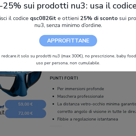
-25% sui prodotti nu3: usa il codic
: Cressi Atom
isci il codice
qsc0826it
e ottieni
25% di sconto
sui pro
nu3, senza minimo d’ordine.
9.7 / 10
Recensisci
APPROFITTANE
Tipologia
:
Bivetro
 redcare.it solo su prodotti nu3 (max 300€), no prescrizione, baby food 
Materiale lenti
:
Vetro temprato
uso per persona, non cumulabile.
Materiale facciale
:
Silicone
PUNTI FORTI
Per immersioni profonde
Maschera professionale
La distanza vetro-occhio minima garanti
59,00 €
corretto angolo di visione in tutte le dire
72,00 €
Fibbie a regolazione istantanea