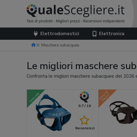
Elettrodomestici
Elettronica
Maschera subacquea
Le migliori maschere su
Confronta le migliori maschere subacquee del 2026 e 
QUALITÀ
MIGLIORE
PREZZO
9.7 / 10
Recensisci