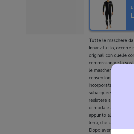
L
L
Tutte le maschere da s
Innanzitutto, occorre 
originali con quelle c
commissionare la sostit
le maschere subacquee 
consentono di evitar
incorporata, che cons
subacquee, inoltre, i
resistere alla tentazio
di moda e amati da tu
appunto alle
action 
lenti, che consente di
Dopo aver visto le pri