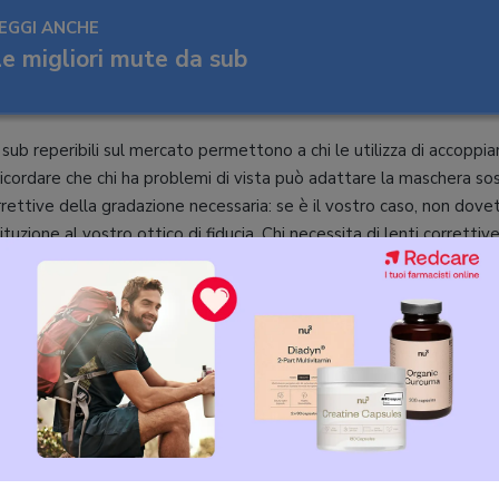
EGGI ANCHE
e migliori mute da sub
ub reperibili sul mercato permettono a chi le utilizza di accoppiarv
ricordare che chi ha problemi di vista può adattare la maschera sos
orrettive della gradazione necessaria: se è il vostro caso, non dove
uzione al vostro ottico di fiducia. Chi necessita di lenti correttiv
monovetro, nelle quali la sostituzione non è possibile. I modelli pi
e
l’operazione di svuotamento dell’acqua
tramite un’apposita v
ente di eliminare il liquido semplicemente espirando dal naso. Al
ncludono accessori pensati per permettere
le riprese subacquee
.
ne di immortalare le immagini dei fondali marini in cui si sono avve
tti gli appassionati del mondo sommerso, i video possono essere r
cam
: per questo motivo molti modelli hanno un attacco universale
 assicurare la propria action cam direttamente alla maschera prima
ncipali caratteristiche di questi accessori date uno sguardo alla no