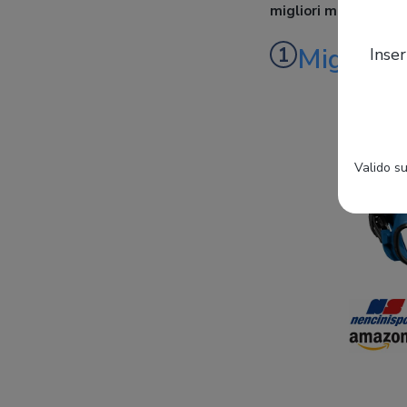
migliori modelli
.
Migliore
Inser
Valido su