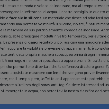
nte essere comoda e veloce da indossare, ma al tempo stesso rea
prevengano le infiltrazioni di acqua. Il nostro consiglio, in questo c
ghie e
facciale in silicone
, un materiale che riesce ad adattarsi p
rantendo una perfetta vestibilità; il silicone, inoltre, è naturalm
ere la maschera da sub particolarmente comoda da indossare. Anch
consigliabile prediligere modelli in vetro temperato, per evitare ch
a. La presenza di
ganci regolabili
, poi, assicura una maggiore ade
Per migliorare la visibilità e prevenire gli appannamenti, è consigli
 alle lenti della propria maschera subacquea prima di ogni immersio
bili nei negozi, nei centri specializzati oppure online. Si tratta di s
propri, che permettono di evitare che la differenza di calore generi 
 essere acquistate maschere con lenti che vengono preventivamen
nere; con il tempo, però, l’effetto anti-appannamento potrebbe es
correre all’utilizzo degli spray anti-fog. Se siete interessati ad un
i immergete in acqua, non perdetevi la nostra classifica dedicat