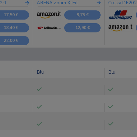
2.0
ARENA Zoom X-Fit
Cressi DE20
17,50 €
8,75 €
18,40 €
12,90 €
22,00 €
Blu
Blu