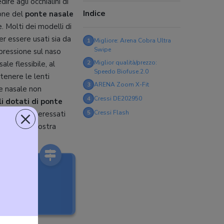
re agli occhialini di
Indice
ione del
ponte nasale
. Molti dei modelli di
r essere usati sia da
1
Migliore: Arena Cobra Ultra
Swipe
 pressione sul naso
2
Miglior qualità/prezzo:
le flessibile, al
Speedo Biofuse.2.0
tenere le lenti
3
ARENA Zoom X-Fit
te nasale non
4
Cressi DE202950
i dotati di ponte
×
5
Cressi Flash
Se siete interessati
uardo alla nostra