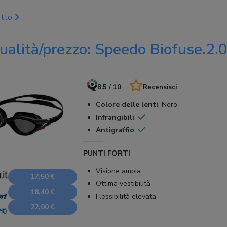
otto
qualità/prezzo: Speedo Biofuse.2.
8.5 / 10
Recensisci
Colore delle lenti
:
Nero
Infrangibili
:
Antigraffio
:
PUNTI FORTI
Visione ampia
17,50 €
Ottima vestibilità
18,40 €
Flessibilità elevata
22,00 €