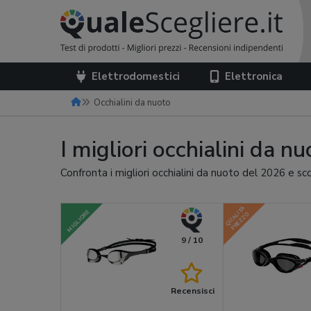
Elettrodomestici
Elettronica
Occhialini da nuoto
I migliori occhialini da n
Confronta i migliori occhialini da nuoto del 2026 e sc
QUALITÀ
MIGLIORE
PREZZO
9 / 10
Recensisci