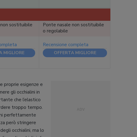
non sostituibile
Ponte nasale non sostituibile
o regolabile
completa
Recensione completa
A MIGLIORE
OFFERTA MIGLIORE
lle proprie esigenze e
re gli occhialini in
tante che l’elastico
erdere troppo tempo.
lini perfettamente
nza però stringere
gli occhialini, ma lo