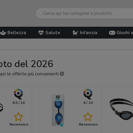
Bellezza
Salute
Infanzia
Giochi 
uoto del 2026
opri le offerte più convenienti
8.5 / 10
8 / 10
Recensisci
Recensisci