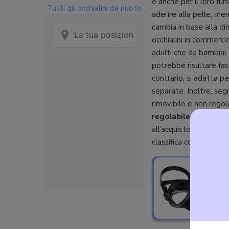
è anche per il loro fu
Tutti gli occhialini da nuoto
aderire alla pelle, m
cambia in base alla di
occhialini in commerci
adulti che da bambini. 
potrebbe risultare fas
contrario, si adatta p
separate. Inoltre, seg
rimovibile e non regol
regolabile
, in modo d
all’acquisto di strume
classifica con le migl
L
L