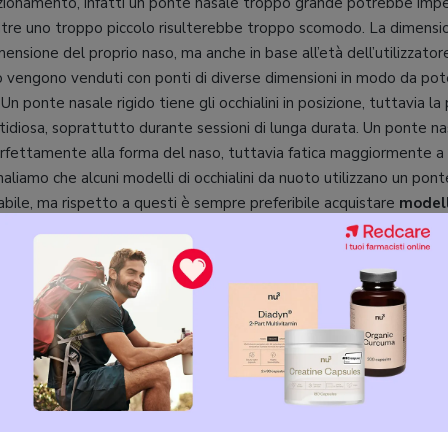
nzionamento, infatti un ponte nasale troppo grande potrebbe impedi
entre uno troppo piccolo risulterebbe troppo scomodo. La dimens
mensione del proprio naso, ma anche in base all’età dell’utilizzatore
o vengono venduti con ponti di diverse dimensioni in modo da pote
Un ponte nasale rigido tiene gli occhialini in posizione, tuttavia la
tidiosa, soprattutto durante sessioni di lunga durata. Un ponte nasa
erfettamente alla forma del naso, tuttavia fatica maggiormente a 
naliamo che alcuni modelli di occhialini da nuoto utilizzano un pon
abile, ma rispetto a questi è sempre preferibile acquistare
modell
a poterlo adattare alla forma e alla dimensione del proprio naso. 
nti che possano facilitare la vostra visuale sott’acqua, date uno sg
iori maschere subacquee:
EGGI ANCHE
e migliori maschere subacquee