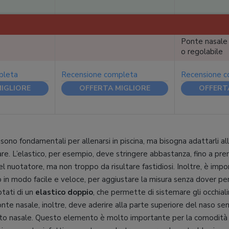
Ponte nasale 
o regolabile
pleta
Recensione completa
Recensione 
IGLIORE
OFFERTA MIGLIORE
OFFERT
o sono fondamentali per allenarsi in piscina, ma bisogna adattarli a
re. L’elastico, per esempio, deve stringere abbastanza, fino a preme
l nuotatore, ma non troppo da risultare fastidiosi. Inoltre, è impor
 in modo facile e veloce, per aggiustare la misura senza dover p
otati di un
elastico doppio
, che permette di sistemare gli occhia
 ponte nasale, inoltre, deve aderire alla parte superiore del naso se
to nasale. Questo elemento è molto importante per la comodità de