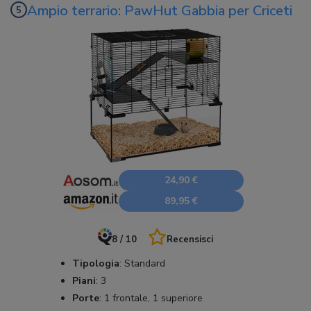
Ampio terrario: PawHut Gabbia per Criceti
24,90 €
89,95 €
8 / 10
Recensisci
Tipologia
:
Standard
Piani
:
3
Porte
:
1 frontale, 1 superiore