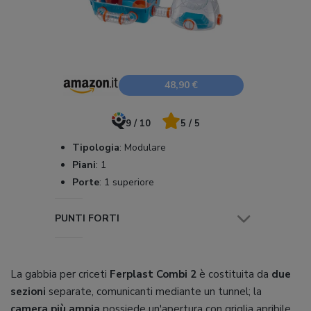
48,90 €
9 / 10
5 / 5
Tipologia
:
Modulare
Piani
:
1
Porte
:
1 superiore
PUNTI FORTI
La gabbia per criceti
Ferplast Combi 2
è costituita da
due
sezioni
separate, comunicanti mediante un tunnel; la
camera più ampia
possiede un'apertura con griglia apribile