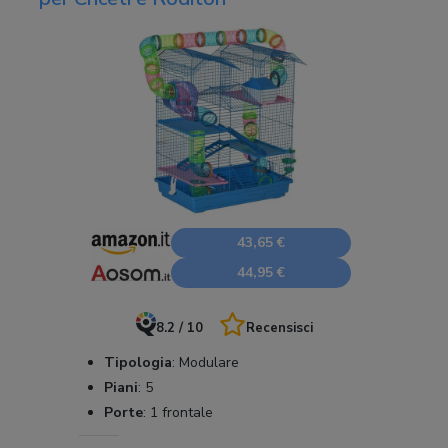
43,65 €
44,95 €
8.2 / 10
Recensisci
Tipologia
:
Modulare
Piani
:
5
Porte
:
1 frontale