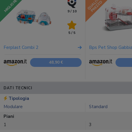
QUALITÀ
MIGLIORE
PREZZO
9 / 10
5 / 5
Ferplast Combi 2
Bps Pet Shop Gabbia
48,90 €
DATI TECNICI
Tipologia
Modulare
Standard
Piani
1
3