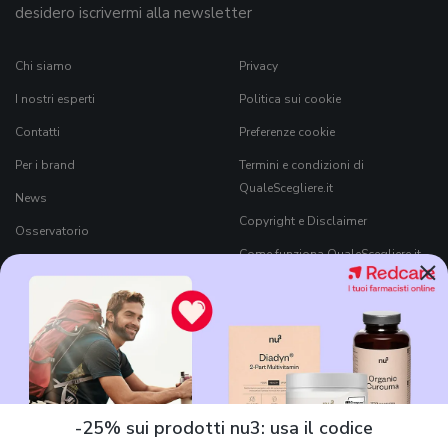
desidero iscrivermi alla newsletter
Chi siamo
Privacy
I nostri esperti
Politica sui cookie
Contatti
Preferenze cookie
Per i brand
Termini e condizioni di
QualeScegliere.it
News
Copyright e Disclaimer
Osservatorio
Come funziona QualeScegliere.it
×
Ricerca Prodotti
Black Friday 2026
-25% sui prodotti nu3: usa il codice