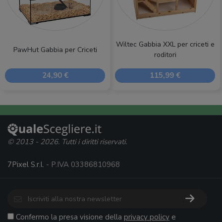
Wiltec Gabbia XXL per criceti e
PawHut Gabbia per Criceti
roditori
24,90 €
115,99 €
© 2013 - 2026. Tutti i diritti riservati.
7Pixel S.r.l.
- P.IVA 03386810968
Confermo la presa visione della
privacy policy
e