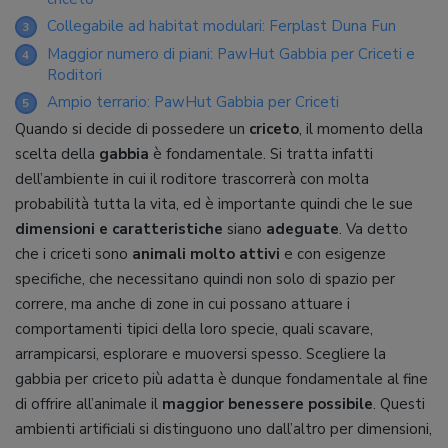
Collegabile ad habitat modulari: Ferplast Duna Fun
3
Maggior numero di piani: PawHut Gabbia per Criceti e
4
Roditori
Ampio terrario: PawHut Gabbia per Criceti
5
Quando si decide di possedere un
criceto
, il momento della
scelta della
gabbia
è fondamentale. Si tratta infatti
dell’ambiente in cui il roditore trascorrerà con molta
probabilità tutta la vita, ed è importante quindi che le sue
dimensioni e caratteristiche
siano
adeguate
. Va detto
che i criceti sono
animali molto attivi
e con esigenze
specifiche, che necessitano quindi non solo di spazio per
correre, ma anche di zone in cui possano attuare i
comportamenti tipici della loro specie, quali scavare,
arrampicarsi, esplorare e muoversi spesso. Scegliere la
gabbia per criceto più adatta è dunque fondamentale al fine
di offrire all’animale il
maggior benessere possibile
. Questi
ambienti artificiali si distinguono uno dall’altro per dimensioni,