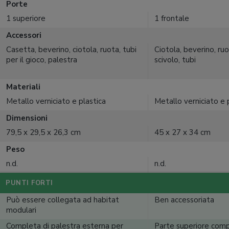
Porte
1 superiore
1 frontale
Accessori
Casetta, beverino, ciotola, ruota, tubi
Ciotola, beverino, ruo
per il gioco, palestra
scivolo, tubi
Materiali
Metallo verniciato e plastica
Metallo verniciato e 
Dimensioni
79,5 x 29,5 x 26,3 cm
45 x 27 x 34 cm
Peso
n.d.
n.d.
PUNTI FORTI
Può essere collegata ad habitat
Ben accessoriata
modulari
Completa di palestra esterna per
Parte superiore com