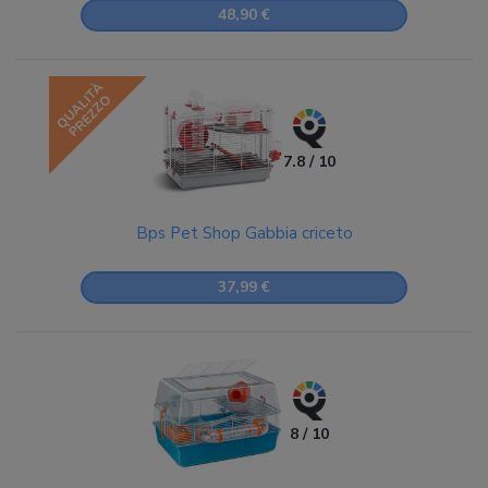
48,90 €
QUALITÀ
PREZZO
7.8 / 10
Bps Pet Shop Gabbia criceto
37,99 €
8 / 10