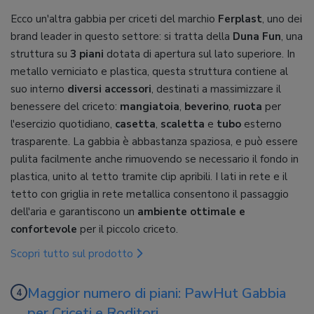
Ecco un'altra gabbia per criceti del marchio
Ferplast
, uno dei
brand leader in questo settore: si tratta della
Duna Fun
, una
struttura su
3 piani
dotata di apertura sul lato superiore. In
metallo verniciato e plastica, questa struttura contiene al
suo interno
diversi accessori
, destinati a massimizzare il
benessere del criceto:
mangiatoia
,
beverino
,
ruota
per
l'esercizio quotidiano,
casetta
,
scaletta
e
tubo
esterno
trasparente. La gabbia è abbastanza spaziosa, e può essere
pulita facilmente anche rimuovendo se necessario il fondo in
plastica, unito al tetto tramite clip apribili. I lati in rete e il
tetto con griglia in rete metallica consentono il passaggio
dell'aria e garantiscono un
ambiente ottimale e
confortevole
per il piccolo criceto.
Scopri tutto sul prodotto
Maggior numero di piani: PawHut Gabbia
per Criceti e Roditori