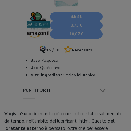
8,58 €
8,73 €
10,67 €
8.5 / 10
Recensisci
Base
:
Acquosa
Uso
:
Quotidiano
Altri ingredienti
:
Acido ialuronico
PUNTI FORTI
Vagisil
è uno dei marchi più conosciuti e stabili sul mercato
da tempo, nell'ambito dei lubrificanti intimi. Questo
gel
idratante esterno
è pensato, oltre che per essere