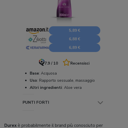
5,89 €
6,88 €
6,89 €
7.9 / 10
Recensisci
Base
:
Acquosa
Uso
:
Rapporto sessuale, massaggio
Altri ingredienti
:
Aloe vera
PUNTI FORTI
Durex
è probabilmente il brand più conosciuto per