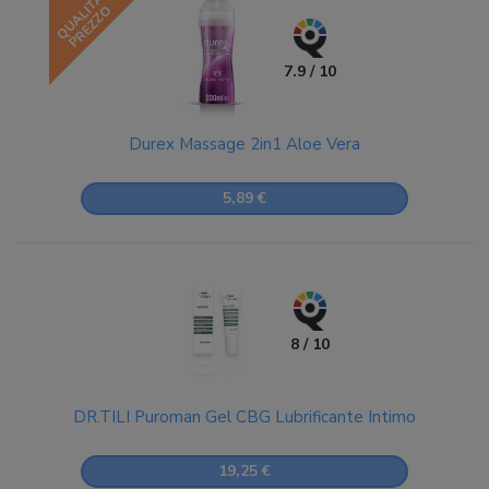
QUALITÀ
PREZZO
7.9 / 10
Durex Massage 2in1 Aloe Vera
5,89 €
8 / 10
DR.TILI Puroman Gel CBG Lubrificante Intimo
19,25 €