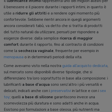
Il
lubrificante intimo
rappresenta uno dei migliori alleati per
il benessere e il piacere durante i rapporti intimi, in quanto è
utile a
ridurre gli attriti
e a rendere ogni momento più
confortevole. Sebbene rientri ancora in quegli argomenti
ancora considerati tabù, va detto che si tratta di prodotti
del tutto naturali da utilizzare, pensati per rispondere a
esigenze diverse: dalla semplice
ricerca di maggior
comfort
durante il rapporto, fino al contrasto di condizioni
come la
secchezza vaginale
, frequente per esempio in
menopausa
o in determinati periodi della vita.
Come avevamo visto nella nostra
guida all’acquisto dedicata
,
sul mercato sono disponibili diverse tipologie, che si
differenziano tra loro soprattutto in base alla composizione: i
lubrificanti
a base d’acqua
sono senz’altro i più versatili e
delicati, indicati anche con i
preservativi
in lattice e con i
sex
toy
; quelli
a base di silicone
garantiscono invece una
scorrevolezza più duratura e sono adatti anche in acqua.
Esistono poi formulazioni a base oleosa, più nutrienti ma