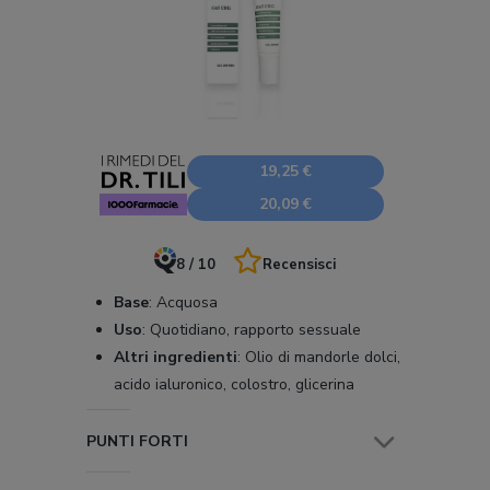
19,25 €
20,09 €
8 / 10
Recensisci
Base
:
Acquosa
Uso
:
Quotidiano, rapporto sessuale
Altri ingredienti
:
Olio di mandorle dolci,
acido ialuronico, colostro, glicerina
PUNTI FORTI