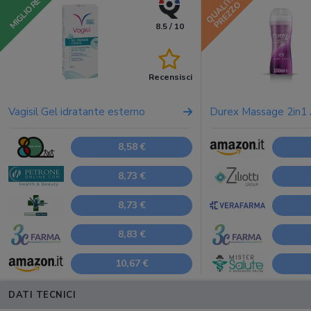
QUALITÀ
MIGLIORE
PREZZO
8.5 / 10
Recensisci
Vagisil Gel idratante esterno
Durex Massage 2in1 
8,58 €
8,73 €
8,73 €
8,83 €
10,67 €
DATI TECNICI