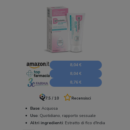
8,04 €
8,04 €
8,76 €
7.5 / 10
Recensisci
Base
:
Acquosa
Uso
:
Quotidiano, rapporto sessuale
Altri ingredienti
:
Estratto di fico d'India