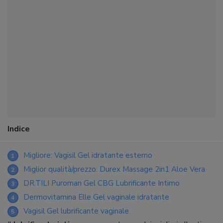
Indice
Migliore: Vagisil Gel idratante esterno
1
Miglior qualità/prezzo: Durex Massage 2in1 Aloe Vera
2
DR.TILI Puroman Gel CBG Lubrificante Intimo
3
Dermovitamina Elle Gel vaginale idratante
4
Vagisil Gel lubrificante vaginale
5