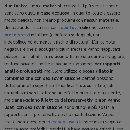
due fattori
:
uso
e
materiali
coinvolti. I più versatili sono
senz’altro quelli
a base acquosa
, in quanto, oltre a essere
molto delicati, non creano problemi con nessun materiale,
dimostrandosi sicuri sia con i
sex toy
in silicone sia con i
preservativi
in lattice (a differenza degli oli, non li
indebolisce né aumenta il rischio di rottura). L’unica nota
negativa è che si asciugano più in fretta e vanno riapplicati
più spesso. I lubrificanti
siliconici
hanno una durata maggiore,
restano scivolosi anche in acqua e sono ideali
per rapporti
anali o prolungati
, ma il loro utilizzo è
sconsigliato in
combinazione con sex toy in silicone
perché possono
deteriorarne la superficie. I lubrificanti
oleosi
, infine, (oli
naturali o minerali) offrono un effetto duraturo e nutriente,
ma
danneggiano il lattice dei preservativi
e
non vanno
usati con sex toy in silicone
; sono dunque più adatti a
rapporti senza preservativo o alla masturbazione.Va poi
sottolineato che per la
menopausa
o la secchezza vaginale
cronica sono preferibili prodotti a base acquosa arricchiti con