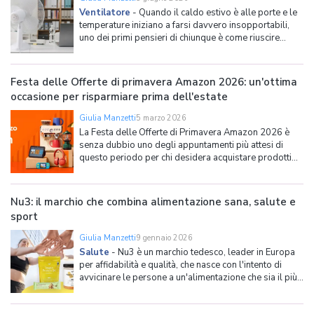
Ventilatore
-
Quando il caldo estivo è alle porte e le
temperature iniziano a farsi davvero insopportabili,
uno dei primi pensieri di chiunque è come riuscire
rinfrescare gli ambienti senza spendere una fortuna e
riuscendo a trovare sollievo dall'afa: è proprio qui che
entra in gioco il ventilatore, da sempre
Festa delle Offerte di primavera Amazon 2026: un'ottima
occasione per risparmiare prima dell'estate
Giulia Manzetti
5 marzo 2026
La Festa delle Offerte di Primavera Amazon 2026 è
senza dubbio uno degli appuntamenti più attesi di
questo periodo per chi desidera acquistare prodotti
online approfittando di notevoli ribassi prima
dell'estate. Amazon offre, infatti, anche quest'anno una
settimana di promozioni su centinaia di ar
Nu3: il marchio che combina alimentazione sana, salute e
sport
Giulia Manzetti
9 gennaio 2026
Salute
-
Nu3 è un marchio tedesco, leader in Europa
per affidabilità e qualità, che nasce con l'intento di
avvicinare le persone a un'alimentazione che sia il più
possibile sana, naturale e semplice da seguire. Il suo
approccio scientifico e totalmente volto alla