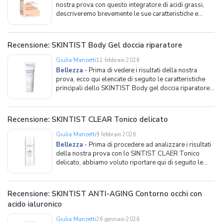
nostra prova con questo integratore di acidi grassi,
descriveremo brevemente le sue caratteristiche e
qualità. Perché assumere Redcare Omega-3 Forte?
Innanzitutto, va detto che gli acidi grassi sono nutrienti
che non vengono prodotti dal corpo
Recensione: SKINTIST Body Gel doccia riparatore
Giulia Manzetti
12 febbraio 2026
Bellezza
-
Prima di vedere i risultati della nostra
prova, ecco qui elencate di seguito le caratteristiche
principali dello SKINTIST Body gel doccia riparatore e
la modalità d'uso raccomandata. Caratteristiche
generali del body gel Come anticipato, questo gel
doccia è un prodotto a tutto tondo, che non
Recensione: SKINTIST CLEAR Tonico delicato
Giulia Manzetti
9 febbraio 2026
Bellezza
-
Prima di procedere ad analizzare i risultati
della nostra prova con lo SINTIST CLAER Tonico
delicato, abbiamo voluto riportare qui di seguito le
caratteristiche del prodotto, così da fornire ai
consumatori tutte le informazioni necessarie prima di
procedere all'acquisto. Caratteristiche generali
Recensione: SKINTIST ANTI-AGING Contorno occhi con
acido ialuronico
Giulia Manzetti
26 gennaio 2026