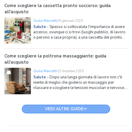
che alcune di queste sostanze vengono prodotte in
Come scegliere la cassetta pronto soccorso: guida
all'acquisto
Giulia Manzetti
26 gennaio 2026
Salute
-
Spesso si sottovaluta l'importanza di avere
accesso, ovunque ci si trovi (luoghi pubblici, di lavoro
o persino a casa propria), a una cassetta del pronto
soccorso. Nonostante contenga solo alcuni articoli
medici e farmaci di base, essa rappresenta
un'importante misura di sicurezza che può davvero a
Come scegliere la poltrona massaggiante: guida
all'acquisto
Giulia Manzetti
15 dicembre 2025
Salute
-
Dopo una lunga giornata di lavoro non c'è
niente di meglio che godersi un massaggio per
rilassare e sciogliere le tensioni muscolari e nervose. I
dolori alla schiena possono essere causati da tanti
fattori, come una postura scorretta prolungata o, in
generale, uno stile di vita molto sedentario. Se
VEDI ALTRE GUIDE