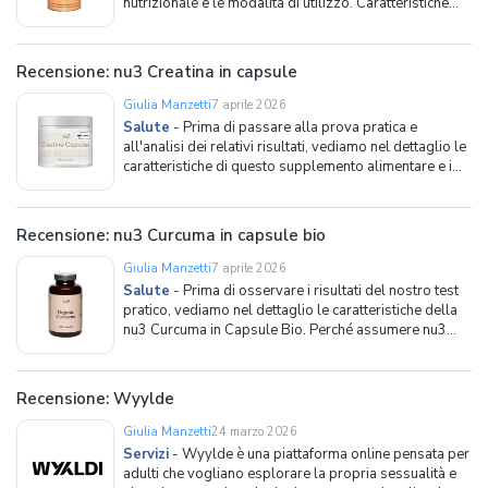
nutrizionale e le modalità di utilizzo. Caratteristiche
principali Come già anticipato, la BEAVITA Zuppa di
Patate si presenta sotto forma di polvere solubile,
preparata in modo che si dissolva co
Recensione: nu3 Creatina in capsule
Giulia Manzetti
7 aprile 2026
Salute
-
Prima di passare alla prova pratica e
all'analisi dei relativi risultati, vediamo nel dettaglio le
caratteristiche di questo supplemento alimentare e i
motivi per cui può risultare utile inserirlo nella propria
routine sportiva. Perché assumere nu3 Creatina in
Capsule? La creatina è una sos
Recensione: nu3 Curcuma in capsule bio
Giulia Manzetti
7 aprile 2026
Salute
-
Prima di osservare i risultati del nostro test
pratico, vediamo nel dettaglio le caratteristiche della
nu3 Curcuma in Capsule Bio. Perché assumere nu3
Curcuma in Capsule Bio? La curcuma è una spezia da
sempre utilizzata in cucina, e molto apprezzata negli
ultimi anni per le proprietà del su
Recensione: Wyylde
Giulia Manzetti
24 marzo 2026
Servizi
-
Wyylde è una piattaforma online pensata per
adulti che vogliano esplorare la propria sessualità e