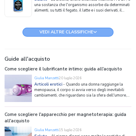
una sostanza che l'organismo assorbe da determinati
alimenti, su tutti il fegato, il latte e i suoi derivati, il
tuorlo d'uovo e alcune verdure. Una volta digerita,
essa raggiunge il fegato e svolge fra le sue funzioni
principali quella di rinforzo di p
VEDI ALTRE CLASSIFICHE
Guide all'acquisto
Come scegliere il lubrificante intimo: guida all'acquisto
Giulia Manzetti
20 luglio 2026
Articoli erotici
-
Quando una donna raggiunge la
menopausa, il corpo si avvia verso degli inevitabili
cambiamenti, che riguardano sia la sfera dell'umore,
sia il corpo e le sue funzioni. Fra i cambiamenti più
fastidiosi per una donna che raggiunge questa fase,
specie quando si entra nell'ambito della sfera
Come scegliere l'apparecchio per magnetoterapia: guida
sessuale,
all'acquisto
Giulia Manzetti
15 luglio 2026