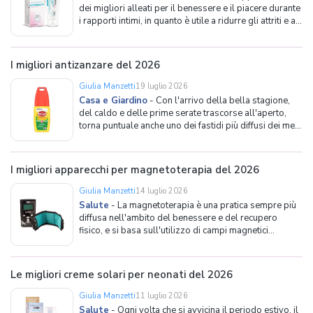
dei migliori alleati per il benessere e il piacere durante
i rapporti intimi, in quanto è utile a ridurre gli attriti e a
rendere ogni momento più confortevole. Sebbene
rientri ancora in quegli argomenti ancora considerati
tabù, va detto che si tratta di pro
I migliori antizanzare del 2026
Giulia Manzetti
19 luglio 2026
Casa e Giardino
-
Con l'arrivo della bella stagione,
del caldo e delle prime serate trascorse all'aperto,
torna puntuale anche uno dei fastidi più diffusi dei mesi
estivi: le zanzare. Questi piccoli insetti, oltre a rovinare
le ore di relax che si desidera passare in giardino o sul
balcone, possono disturbare il son
I migliori apparecchi per magnetoterapia del 2026
Giulia Manzetti
14 luglio 2026
Salute
-
La magnetoterapia è una pratica sempre più
diffusa nell'ambito del benessere e del recupero
fisico, e si basa sull'utilizzo di campi magnetici
generati da appositi apparecchi a scopo terapeutico.
Tale tecnica viene impiegata principalmente per
favorire il recupero da traumi ossei e muscolari, cont
Le migliori creme solari per neonati del 2026
Giulia Manzetti
11 luglio 2026
Salute
-
Ogni volta che si avvicina il periodo estivo, il