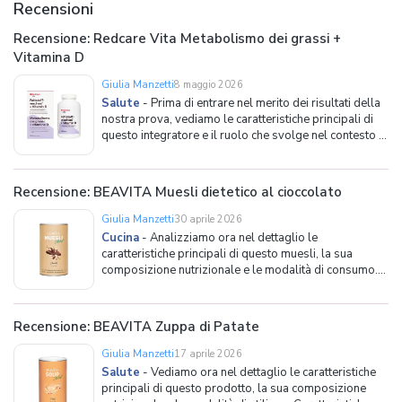
Recensioni
Recensione: Redcare Vita Metabolismo dei grassi +
Vitamina D
Giulia Manzetti
8 maggio 2026
Salute
-
Prima di entrare nel merito dei risultati della
nostra prova, vediamo le caratteristiche principali di
questo integratore e il ruolo che svolge nel contesto di
una dieta equilibrata. Perché assumere Redcare Vita
Metabolismo dei grassi + Vitamina D? La maggior
parte degli integratori pensati p
Recensione: BEAVITA Muesli dietetico al cioccolato
Giulia Manzetti
30 aprile 2026
Cucina
-
Analizziamo ora nel dettaglio le
caratteristiche principali di questo muesli, la sua
composizione nutrizionale e le modalità di consumo.
Caratteristiche principali A caratterizzare il BEAVITA
Muesli dietetico al cioccolato è innanzitutto la sua
forma: come anticipato, non si tratta infatti d
Recensione: BEAVITA Zuppa di Patate
Giulia Manzetti
17 aprile 2026
Salute
-
Vediamo ora nel dettaglio le caratteristiche
principali di questo prodotto, la sua composizione