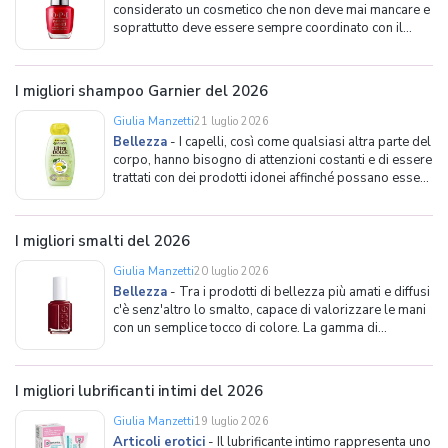
considerato un cosmetico che non deve mai mancare e
soprattutto deve essere sempre coordinato con il
resto del make up e outfit. La tendenza a voler avere
una manicure sempre perfetta non appartiene soltanto
ai giorni nostri. Sembra infatti che già in epoche molto l
I migliori shampoo Garnier del 2026
Giulia Manzetti
21 luglio 2026
Bellezza
-
I capelli, così come qualsiasi altra parte del
corpo, hanno bisogno di attenzioni costanti e di essere
trattati con dei prodotti idonei affinché possano essere
sempre forti, sani e luminosi. Lo shampoo, rispetto ad
altri prodotti come balsami, tinte o gel per capelli, è
certamente uno dei prodott
I migliori smalti del 2026
Giulia Manzetti
20 luglio 2026
Bellezza
-
Tra i prodotti di bellezza più amati e diffusi
c'è senz'altro lo smalto, capace di valorizzare le mani
con un semplice tocco di colore. La gamma di
formulazioni è davvero vasta, e ognuna di esse è
pensata per esigenze e occasioni differenti. Si va dagli
smalti tradizionali, pratici e veloci da a
I migliori lubrificanti intimi del 2026
Giulia Manzetti
19 luglio 2026
Articoli erotici
-
Il lubrificante intimo rappresenta uno