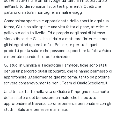
bozze, attività che ormai svolge da tanti anni, soprattutto
nell’ambito dei romanzi. I suoi testi preferiti? Quelli che
parlano di natura, montagne, animali e viaggi.
Grandissima sportiva e appassionata dello sport in ogni sua
forma, Giulia ha alle spalle una vita fatta di pane, atletica e
pallavolo ad alto livello. Ed è proprio negli anni di intenso
sforzo fisico che Giulia ha iniziato a maturare l’interesse per
gli integratori (galeotto fu il Polase!) e per tutti quei
prodotti per la salute che possono supportare la fatica fisica
e mentale quando il corpo lo richiede.
Gli studi in Chimica e Tecnologie Farmaceutiche sono stati
per lei un percorso quasi obbligato, che le hanno permesso di
approfondire ulteriormente questo tema, tanto da poterne
scrivere consapevolmente per il Team di QualeScegliere.it.
Un’altra costante nella vita di Giulia è l’impegno nell’ambito
della salute e del benessere animale, che ha potuto
approfondire attraverso corsi, esperienza personale e con gli
studi in Salute e benessere animale.