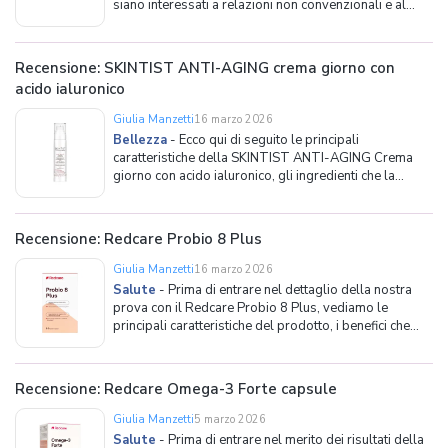
siano interessati a relazioni non convenzionali e al
libertinismo. Con oltre 7 milioni di iscritti e 700.000
visite al giorno, questo vero e proprio social network
si rivolge a single, coppie o gruppi
Recensione: SKINTIST ANTI-AGING crema giorno con
acido ialuronico
Giulia Manzetti
16 marzo 2026
Bellezza
-
Ecco qui di seguito le principali
caratteristiche della SKINTIST ANTI-AGING Crema
giorno con acido ialuronico, gli ingredienti che la
compongono e le modalità d'uso. Caratteristiche
generali della crema La SKINTIST ANTI-AGING
Crema giorno con acido ialuronico è vegana,
Recensione: Redcare Probio 8 Plus
dermatologicamente tes
Giulia Manzetti
16 marzo 2026
Salute
-
Prima di entrare nel dettaglio della nostra
prova con il Redcare Probio 8 Plus, vediamo le
principali caratteristiche del prodotto, i benefici che
esso può apportare all'organismo e le modalità di
assunzione. Perché assumere Redcare Probio 8 Plus?
Il microbiota intestinale, più spesso cono
Recensione: Redcare Omega-3 Forte capsule
Giulia Manzetti
5 marzo 2026
Salute
-
Prima di entrare nel merito dei risultati della