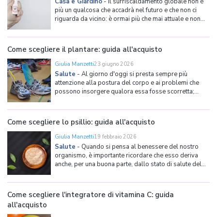
Casa e Giardino
-
Il surriscaldamento globale non è
più un qualcosa che accadrà nel futuro e che non ci
riguarda da vicino: è ormai più che mai attuale e non
più ignorabile. Anche in Italia se ne avvertono le
conseguenze ormai da qualche anno, e insieme ai
molti fenomeni climatici di cui siamo tutti testimoni,
Come scegliere il plantare: guida all'acquisto
Giulia Manzetti
23 giugno 2026
Salute
-
Al giorno d'oggi si presta sempre più
attenzione alla postura del corpo e ai problemi che
possono insorgere qualora essa fosse scorretta;
questo perché, con l'aumentare dei lavori che
costringono le persone a sedere davanti a un
computer per molte ore o comunque a mantenere una
Come scegliere lo psillio: guida all'acquisto
posizione statica a
Giulia Manzetti
19 febbraio 2026
Salute
-
Quando si pensa al benessere del nostro
organismo, è importante ricordare che esso deriva
anche, per una buona parte, dallo stato di salute del
tratto digerente, e con questo ci riferiamo soprattutto a
stomaco e intestino: due organi che, a causa del nostro
odierno stile di vita, sembrano soffrire
Come scegliere l'integratore di vitamina C: guida
all'acquisto