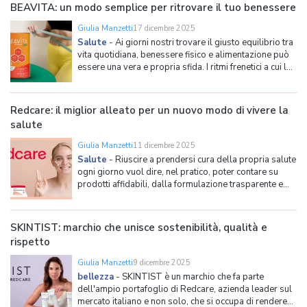
trasparenza si basa sull'utilizzo di ingr
BEAVITA: un modo semplice per ritrovare il tuo benessere
Giulia Manzetti
17 dicembre 2025
Salute
-
Ai giorni nostri trovare il giusto equilibrio tra
vita quotidiana, benessere fisico e alimentazione può
essere una vera e propria sfida. I ritmi frenetici a cui la
società sembra volerci spingere ci impediscono infatti
troppo spesso di prenderci cura di noi stessi come
vorremmo e soprattutto come
Redcare: il miglior alleato per un nuovo modo di vivere la
salute
Giulia Manzetti
11 dicembre 2025
Salute
-
Riuscire a prendersi cura della propria salute
ogni giorno vuol dire, nel pratico, poter contare su
prodotti affidabili, dalla formulazione trasparente e
studiati per rispondere a bisogni concreti. In tale
senso, integratori e soluzioni per il benessere
quotidiano costituiscono un supporto essenzial
SKINTIST: marchio che unisce sostenibilità, qualità e
rispetto
Giulia Manzetti
9 dicembre 2025
bellezza
-
SKINTIST è un marchio che fa parte
dell'ampio portafoglio di Redcare, azienda leader sul
mercato italiano e non solo, che si occupa di rendere