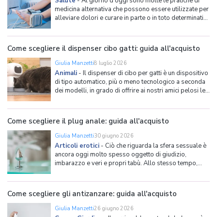
Salute
-
Al giorno d'oggi sono molte le pratiche di
medicina alternativa che possono essere utilizzate per
alleviare dolori e curare in parte o in toto determinati
disturbi o patologie; in questo ambito abbiamo già
parlato della lampada a infrarossi. Con questa guida
all'acquisto vogliamo invece occuparci d
Come scegliere il dispenser cibo gatti: guida all'acquisto
Giulia Manzetti
8 luglio 2026
Animali
-
Il dispenser di cibo per gatti è un dispositivo
di tipo automatico, più o meno tecnologico a seconda
dei modelli, in grado di offrire ai nostri amici pelosi le
giuste quantità di alimento, nella maggior parte dei
casi le classiche crocchette per gatti, in assenza del
padrone. Le circostanze in c
Come scegliere il plug anale: guida all'acquisto
Giulia Manzetti
30 giugno 2026
Articoli erotici
-
Ciò che riguarda la sfera sessuale è
ancora oggi molto spesso oggetto di giudizio,
imbarazzo e veri e propri tabù. Allo stesso tempo,
però, sono sempre più le persone che decidono di
lanciarsi nell'esplorazione dell'erotismo anche
attraverso le innumerevoli tipologie di sex toy, quei
Come scegliere gli antizanzare: guida all'acquisto
dispositiv
Giulia Manzetti
26 giugno 2026