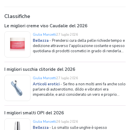
Classifiche
Le migliori creme viso Caudalie del 2026
Giulia Manzetti
27 luglio 2026
Bellezza
-
Prendersi cura della pelle richiede tempo e
dedizione attraverso l'applicazione costante e spesso
quotidiana di prodotti cosmetici in grado di renderla
più vellutata e luminosa. In particolare il viso, così
come le mani e altre parti del corpo più esposte, avrà
bisogno di maggiori attenzioni, po
I migliori succhia clitoride del 2026
Giulia Manzetti
27 luglio 2026
Articoli erotici
-
Se fino a non molti anni fa anche solo
parlare di autoerotismo, dildo e vibratori era
impensabile, e anzi considerato un vero e proprio
tabù, ora è unanimemente accettato e riconosciuto che
il piacere sessuale sia parte fondamentale del
benessere psicofisico di ogni individuo e, in quanto
I migliori smalti OPI del 2026
tale, og
Giulia Manzetti
26 luglio 2026
Bellezza
-
Lo smalto sulle unghie è spesso