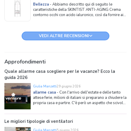
Bellezza
-
Abbiamo descritto qui di seguito le
caratteristiche della SKINTIST ANTI-AGING Crema
contorno occhi con acido ialuronico, così da fornire ai
consumatori un quadro completo del prodotto, prima
di procedere a riportare i risultati della nostra prova.
Caratteristiche gener
VEDI ALTRE RECENSIONI
Approfondimenti
Quale allarme casa scegliere per le vacanze? Ecco la
guida 2026
Giulia Manzetti
29 giugno 2026
allarme casa
-
Con l'arrivo dell'estate e delle tanto
attese ferie, milioni di italiani si preparano a chiudere la
propria casa e partire. C'è però un aspetto che scivola
spesso in secondo piano: l'abitazione resterà vuota e
disabitata per giorni, se non settimane intere. Ed è
proprio in questi periodi di asse
Le migliori tipologie di ventilatori
Giulia Manzetti
5 giugno 2026