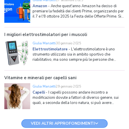
Giulia Manzetti
17 settembre 2025
Amazon
-
Anche quest'anno Amazon ha deciso di
premiare la fedeltà dei clienti Prime, organizzando per
il 7 e l'8 ottobre 2025 la Festa delle Offerte Prime. Si
tratta di un evento che, come dichiara Marco Ferrara,
Responsabile del Programma Offerte e Direttore della
categoria Arredamento di Amazon EU, ha "l'
I migliori elettrostimolatori per i muscoli
Giulia Manzetti
30 gennaio 2025
Elettrostimolatore
-
L'elettrostimolatore è uno
strumento utilizzato sia in ambito sportivo che
riabilitativo, ma sono sempre più le persone che
decidono di servirsene anche per tonificare e scolpire
in modo più definito i muscoli di gambe, braccia,
addome e glutei. Se tali apparecchi in passato
Vitamine e minerali per capelli sani
funzionavano solo tra
Giulia Manzetti
29 gennaio 2025
Capelli
-
I capelli possono andare incontro a
modificazioni dovute a fattori di diverso genere, sui
quali, a seconda della loro natura, si può avere
controllo o meno. Tra quelli che possono essere
influenzati vi sono la dieta (un'alimentazione sana e il
più possibile bilanciata avrà senza dubbio un effetto
VEDI ALTRI APPROFONDIMENTI