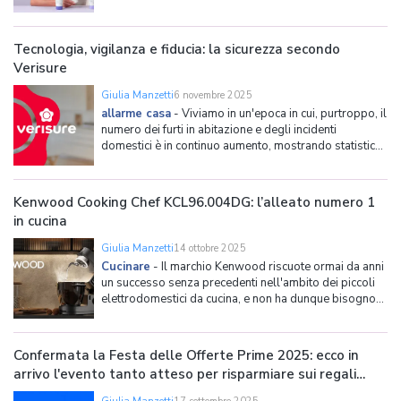
accessibili prodotti di diverso genere (per la salute, di
bellezza, integratori vitaminici etc) a tutti i membri
della famiglia – nessuno escluso, nemmeno
Tecnologia, vigilanza e fiducia: la sicurezza secondo
Verisure
Giulia Manzetti
6 novembre 2025
allarme casa
-
Viviamo in un'epoca in cui, purtroppo, il
numero dei furti in abitazione e degli incidenti
domestici è in continuo aumento, mostrando statistiche
preoccupanti, soprattutto quando le si confronta anno
dopo anno: per dare un dato indicativo, basta pensare
che solo nel 2024 sono stati 155.590 gli epis
Kenwood Cooking Chef KCL96.004DG: l’alleato numero 1
in cucina
Giulia Manzetti
14 ottobre 2025
Cucinare
-
Il marchio Kenwood riscuote ormai da anni
un successo senza precedenti nell'ambito dei piccoli
elettrodomestici da cucina, e non ha dunque bisogno
di presentazioni. Ciò che vogliamo fare ora è invece
entrare nel merito di quella che non è esagerato
definire una delle planetarie più avanzate disp
Confermata la Festa delle Offerte Prime 2025: ecco in
arrivo l'evento tanto atteso per risparmiare sui regali
natalizi