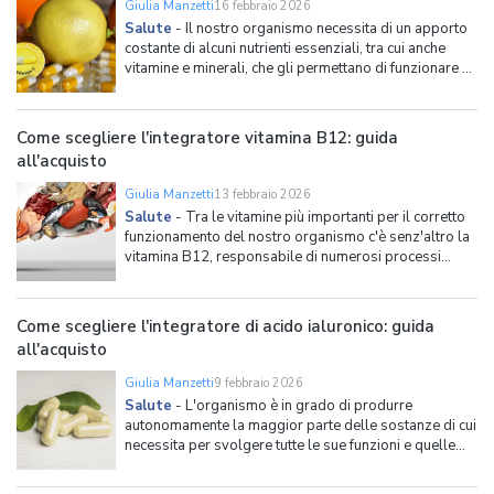
Giulia Manzetti
16 febbraio 2026
Salute
-
Il nostro organismo necessita di un apporto
costante di alcuni nutrienti essenziali, tra cui anche
vitamine e minerali, che gli permettano di funzionare al
meglio e rimanere in salute: la maggior parte di queste
sostanze viene prodotta nel nostro corpo o assunta
tramite la dieta. Qualora quest'ultim
Come scegliere l'integratore vitamina B12: guida
all'acquisto
Giulia Manzetti
13 febbraio 2026
Salute
-
Tra le vitamine più importanti per il corretto
funzionamento del nostro organismo c'è senz'altro la
vitamina B12, responsabile di numerosi processi
vitali. Questa viene normalmente assunta attraverso
l'alimentazione, ma può capitare che in alcuni casi, che
a breve andremo a vedere nel dettaglio,
Come scegliere l'integratore di acido ialuronico: guida
all'acquisto
Giulia Manzetti
9 febbraio 2026
Salute
-
L'organismo è in grado di produrre
autonomamente la maggior parte delle sostanze di cui
necessita per svolgere tutte le sue funzioni e quelle
che non vengono prodotte le assorbe attraverso la
dieta. Ciò che accade però con l'avanzare dell'età è