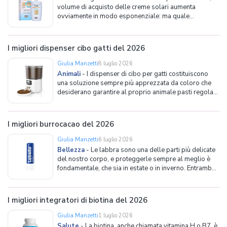
volume di acquisto delle creme solari aumenta
ovviamente in modo esponenziale: ma quale
acquistare? In commercio, infatti, vi sono decine di
possibilità, se non addirittura centinaia, e riuscire a fare
la scelta giusta può essere difficile, specialm
I migliori dispenser cibo gatti del 2026
Giulia Manzetti
8 luglio 2026
Animali
-
I dispenser di cibo per gatti costituiscono
una soluzione sempre più apprezzata da coloro che
desiderano garantire al proprio animale pasti regolari
e nelle giuste quantità, anche quando non si è in casa o
si è via per qualche giorno. Si tratta infatti di dispositivi
pensati per erogare automati
I migliori burrocacao del 2026
Giulia Manzetti
6 luglio 2026
Bellezza
-
Le labbra sono una delle parti più delicate
del nostro corpo, e proteggerle sempre al meglio è
fondamentale, che sia in estate o in inverno. Entrambe
le stagioni, infatti, possono portare con sé
conseguenze negative che vanno ad avere effetti diretti
sulle labbra. Dopo una lunga esposizione al so
I migliori integratori di biotina del 2026
Giulia Manzetti
1 luglio 2026
Salute
-
La biotina, anche chiamata vitamina H o B7, è