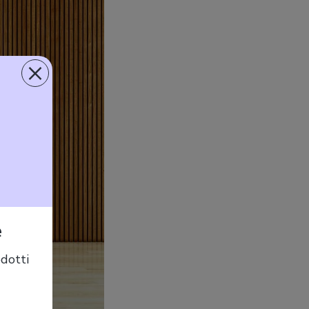
×
e
dotti