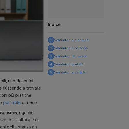
Indice
1
Ventilatori a piantana
2
Ventilatori a colonna
3
Ventilatori da tavolo
4
Ventilatori portatili
5
Ventilatori a soffitto
ili, uno dei primi
 e riuscendo a trovare
ioni più pratiche,
so
portatile
o meno.
ispositivi, ognuno
ve lo si colloca e di
ioni della stanza da