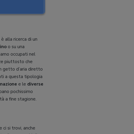
è alla ricerca di un
ino
o su una
 siamo occupati nel
nze piuttosto che
 getto d’aria diretto
ti a questa tipologia
inazione
e le
diverse
cupano pochissimo
à a fine stagione.
 ci si trovi, anche