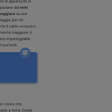
ta di apparecchi di
 spaziano dai
mini
poggiare
su una
iaggia, per chi
te il caldo eccessivo,
aramente maggiore, è
ro impareggiabili.
i portatili.
er coloro che
azio a terra. Grazie