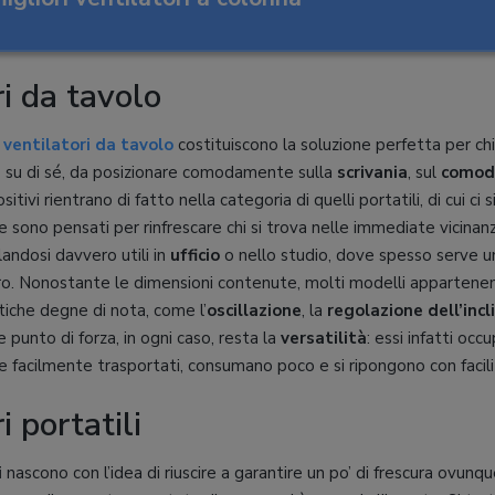
ri da tavolo
i
ventilatori da tavolo
costituiscono la soluzione perfetta per chi 
 su di sé, da posizionare comodamente sulla
scrivania
, sul
comod
sitivi rientrano di fatto nella categoria di quelli portatili, di cui ci
e sono pensati per rinfrescare chi si trova nelle immediate vicina
landosi davvero utili in
ufficio
o nello studio, dove spesso serve un
oro. Nonostante le dimensioni contenute, molti modelli appartenen
tiche degne di nota, come l’
oscillazione
, la
regolazione dell’incl
de punto di forza, in ogni caso, resta la
versatilità
: essi infatti oc
 facilmente trasportati, consumano poco e si ripongono con facilit
i portatili
i
nascono con l’idea di riuscire a garantire un po’ di frescura ovunque