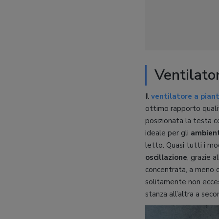
Ventilato
Il
ventilatore a pian
ottimo rapporto qualit
posizionata la testa con
ideale per gli
ambient
letto. Quasi tutti i m
oscillazione
, grazie 
concentrata, a meno ch
solitamente non ecces
stanza all’altra a sec