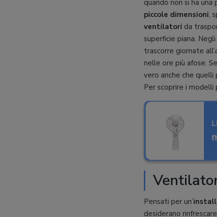
quando non si ha una p
piccole dimensioni
, 
ventilatori
da traspor
superficie piana. Negli 
trascorre giornate all
nelle ore più afose. S
vero anche che quelli p
Per scoprire i modelli p
L
m
Ventilator
Pensati per un’
instal
desiderano rinfrescare