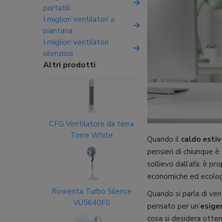
portatili
I migliori ventilatori a
piantana
I migliori ventilatori
silenziosi
Altri prodotti
CFG Ventilatore da terra
Torre White
Quando il
caldo estiv
pensieri di chiunque è
sollievo dall’afa: è pro
economiche ed ecologi
Rowenta Turbo Silence
Quando si parla di vent
VU5640F0
pensato per un’
esige
cosa si desidera otten