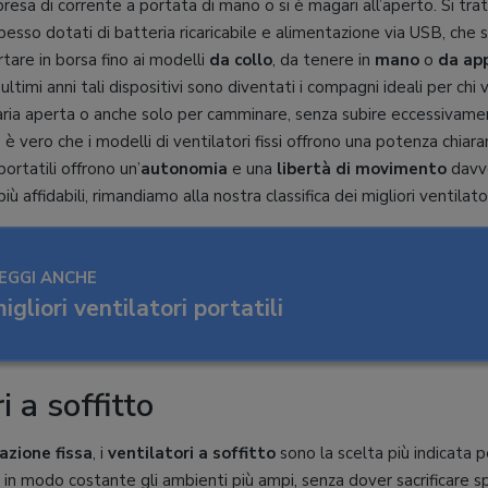
resa di corrente a portata di mano o si è magari all’aperto. Si trat
spesso dotati di batteria ricaricabile e alimentazione via USB, che
tare in borsa fino ai modelli
da collo
, da tenere in
mano
o
da ap
ultimi anni tali dispositivi sono diventati i compagni ideali per chi v
’aria aperta o anche solo per camminare, senza subire eccessivamen
e è vero che i modelli di ventilatori fissi offrono una potenza chi
ortatili offrono un’
autonomia
e una
libertà di movimento
davve
iù affidabili, rimandiamo alla nostra classifica dei migliori ventilator
EGGI ANCHE
igliori ventilatori portatili
i a soffitto
lazione fissa
, i
ventilatori a soffitto
sono la scelta più indicata p
 in modo costante gli ambienti più ampi, senza dover sacrificare sp