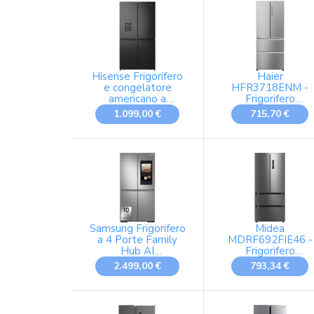
Hisense Frigorifero
Haier
e congelatore
HFR3718ENM -
americano a
Frigorifero
quattro porte, 609
americano, 402 litri
1.099,00 €
715,70 €
litri, nero
No Frost, colore
Inox, Classe
energetica E
Samsung Frigorifero
Midea
a 4 Porte Family
MDRF692FIE46 -
Hub AI
Frigorifero
RF65DG9H0ESR/EF,
americano, 516 litri
2.499,00 €
793,34 €
Con AI Vision Inside,
No Frost, Inox,
Wifi+AI Energy
Classe energetica 
Mode, Beverage
Center, Metal Back,