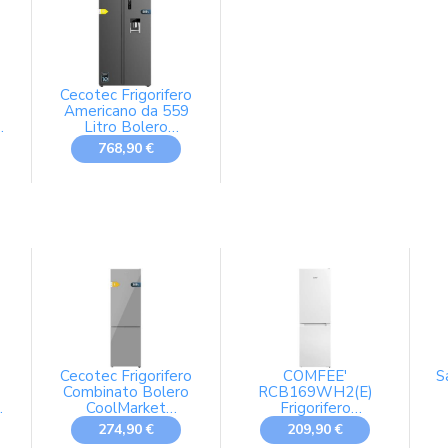
Cecotec Frigorifero
Americano da 559
y
Litro Bolero
Coolmarket SBS
768,90 €
562 Dark D. 177 cm
di altezza e 90 cm
di larghezza, classe
D, flusso multi -aria,
totale senza gelo,
inverter plus
motore
Cecotec Frigorifero
COMFEE'
S
Combinato Bolero
RCB169WH2(E)
F
CoolMarket
Frigorifero
Combinato 250
Combinato, 174L,
R
274,90 €
209,90 €
Grey Glass E.
Basso Gelo,