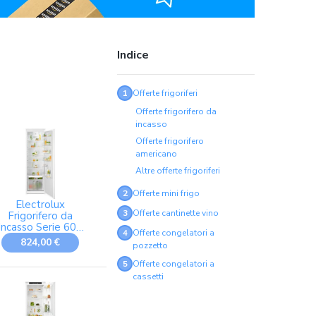
Indice
1
Offerte frigoriferi
Offerte frigorifero da
incasso
Offerte frigorifero
americano
Altre offerte frigoriferi
2
Offerte mini frigo
Electrolux
3
Offerte cantinette vino
Frigorifero da
Incasso Serie 600
4
Offerte congelatori a
Monoporta
824,00 €
pozzetto
RD6DE18S4 - 310
L, Classe E,
5
Offerte congelatori a
Ventilato, 32 dB,
cassetti
Porta Reversibile,
ED, Built-in, L 54,6
cm H 177,2 cm