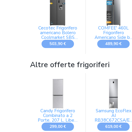
636 L, LxAxP: 91,2
x 183 x 72,3 cm,
Inox Spazzolato
Cecotec Frigorifero
COMFEE' 460L
americano Bolero
Frigorifero
Coolmarket SBS
Americano Side b
559 Dark E. 559L,
Side, No Frost,
503,90 €
489,90 €
177 cm x 90 cm,
RCS609IX2
Classe E, sistema di
flusso multi -aria,
totale del gelo,
Altre offerte frigoriferi
inverter plus.
Candy Frigorifero
Samsung EcoFlex
Combinato a 2
AI
Porte, 207 L, Libera
RB38C672CSA/E
Installazione, Classe
Frigorifero
299,00 €
619,00 €
E, Compatto,
Combinato, WiFi,