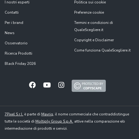
I nostri esperti
Politica sui cookie
Contatti
Preferenze cookie
Per i brand
Termini e condizioni di
QualeScegliere.it
News
Copyright e Disclaimer
Osservatorio
Come funziona QualeScegliere.it
Ricerca Prodotti
Black Friday 2026
7Pixel S.r.l.
è parte di
Mavriq
, il nome commerciale che contraddistingue
tutte le società di
Moltiply Group S.p.A.
attive nella comparazione e/o
intermediazione di prodotti e servizi.