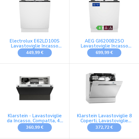
Electrolux E62LD100S
AEG GI6200B2SO
Lavastoviglie Incasso
Lavastoviglie Incasso
Totale 60 cm AirDry
Totale AirDry GlassCare
449,99 €
699,99 €
Risparmio
Silenziosa
Klarstein - Lavastoviglie
Klarstein Lavastoviglie 8
da Incasso, Compatta, 45
Coperti, Lavastoviglie
cm, 6 Coperti, Programma
Libera Installazione
360,99 €
372,72 €
UV Igienico, AquaStop di
Silenziosa con 6
Sicurezza, Classe
Programmi di Lavaggio,