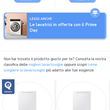
Coperti, Lavastoviglie
Silenziosa e Integrata
Piccola Portatile,
con 8 Programmi di
con/senza Collegamento
Lavaggio, Mini Piccola e
Acqua, Serbatoio
Compatta, Mini per Casa
dell'acqua da 4,8 L,
e Ufficio
LEGGI ANCHE
Controllo Touch, Display
Le lavatrici in offerta con il Prime
LED, Bianco
Day
Non hai trovato il prodotto giusto per te? Consulta la nostra
classifica delle
migliori lavastoviglie
oppure scopri
come
scegliere la lavastoviglie
più adatto alle tue esigenze.