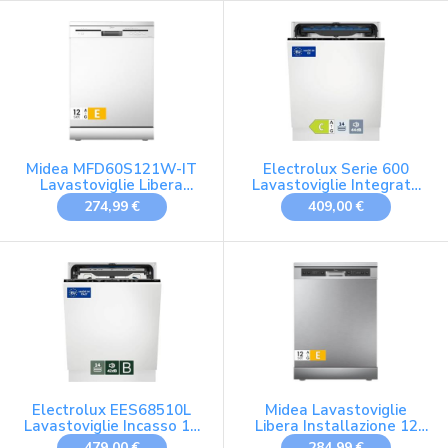
Midea MFD60S121W-IT
Electrolux Serie 600
Lavastoviglie Libera
Lavastoviglie Integrata
Installazione con 12
14 Coperti SatelliteClean
274,99 €
409,00 €
coperti, 6 Programmi,
LSV48400L
Partenza Ritardata,
Funzione di Mezzo Carico,
60 cm - Bianco
Electrolux EES68510L
Midea Lavastoviglie
Lavastoviglie Incasso 14
Libera Installazione 12
Coperti QuickSelect
Coperti 6 Programmi 60
479,00 €
284,99 €