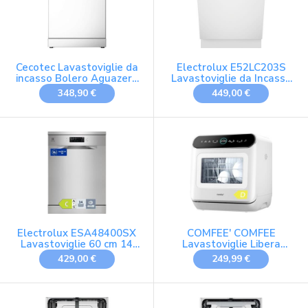
Cecotec Lavastoviglie da
Electrolux E52LC203S
incasso Bolero Aguazero
Lavastoviglie da Incasso
6210 D. 60cm, 15 coperti,
14 Coperti, AirDry
348,90 €
449,00 €
Classe D, Display Color,
Terzo vassoio, 14
programmi, Dual Zone,
Aquastop elettronico,
Dry+, Vassoio regolabile,
AutoClean
Electrolux ESA48400SX
COMFEE' COMFEE
Lavastoviglie 60 cm 14
Lavastoviglie Libera
Coperti Inox
Installazione, 3 Coperti,
429,00 €
249,99 €
7+3 Programmi, Bianco