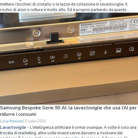
mettere i bicchieri di cristallo o le tazze da collezione in lavastoviglie. Il
rischio di aloni o rotture è molto alto. Ed è proprio partendo da questo
problema che Samsung ha ripensato l’organizzazione dello spazio interno
della lavastov
Samsung Bespoke Serie 90 AI: la lavastoviglie che usa l’AI per
ridurre i consumi
Lucia Massaro
13 luglio 2026
Lavastoviglie
-
L’intelligenza artificiale è ormai ovunque. A volte è solo una
trovata di marketing, altre volte invece serve davvero a risolvere dei