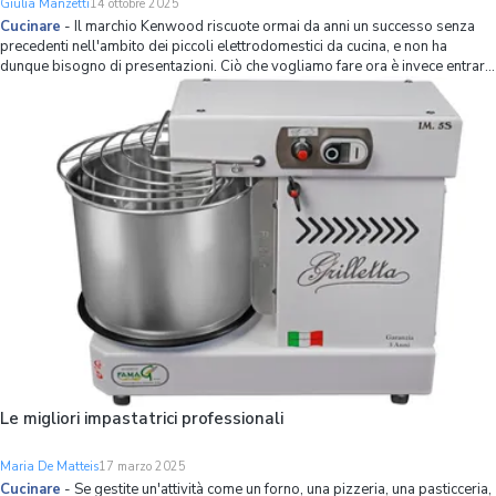
Giulia Manzetti
14 ottobre 2025
Cucinare
-
Il marchio Kenwood riscuote ormai da anni un successo senza
precedenti nell'ambito dei piccoli elettrodomestici da cucina, e non ha
dunque bisogno di presentazioni. Ciò che vogliamo fare ora è invece entrare
nel merito di quella che non è esagerato definire una delle planetarie più
avanzate dis
Le migliori impastatrici professionali
Maria De Matteis
17 marzo 2025
Cucinare
-
Se gestite un'attività come un forno, una pizzeria, una pasticceria,