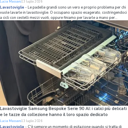
Lucia Massaro
13 luglio 2026
Lavastoviglie
-
Le padelle grandi sono un vero e proprio problema per chi
vuole lavarle in lavastoviglie. O occupano spazio esagerato, costringendoci
a cicli con cestelli mezzi vuoti, oppure finiamo per lavarle a mano per
mettere più stoviglie possibile in lavastoviglie. Se non volete avere più
questo problema,
Lavastoviglie Samsung Bespoke Serie 90 AI: i calici più delicati
e le tazze da collezione hanno il loro spazio dedicato
Lucia Massaro
13 luglio 2026
Lavastoviglie
-
C'è sempre un momento di esitazione quando si tratta di