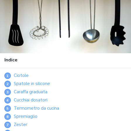
Indice
Ciotole
1
Spatole in silicone
2
Caraffa graduata
3
Cucchiai dosatori
4
Termometro da cucina
5
Spremiaglio
6
Zester
7