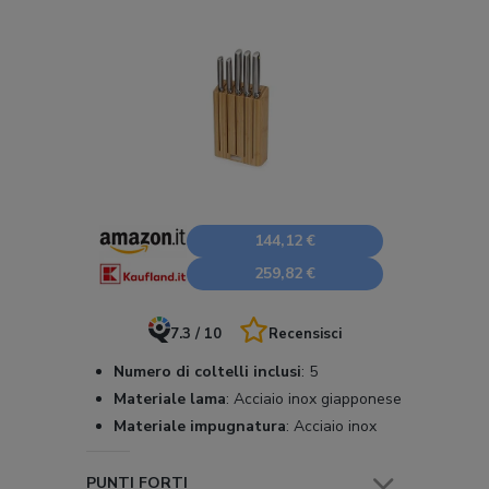
144,12 €
259,82 €
7.3 / 10
Recensisci
Numero di coltelli inclusi
:
5
Materiale lama
:
Acciaio inox giapponese
Materiale impugnatura
:
Acciaio inox
PUNTI FORTI