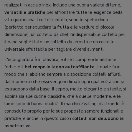
realizzati in acciaio inox. Include una buona varietà di lame,
versatili e pratiche
per affrontare tutte le esigenze della
vita quotidiana. I coltelli, infatti, sono lo spelucchino
(perfetto per sbucciare la frutta e le verdure di piccola
dimensione), un coltello da chef, l'indispensabile coltello per
il pane seghettato, un coltello da arrosto e un coltello
universale sfruttabile per tagliare diversi alimenti.
L'impugnatura è in plastica, e il set comprende anche le
forbici e il
bel ceppo in legno autoaffilante
, il quale fa in
modo che si abbiano sempre a disposizione coltelli affilati,
dal momento che essi vengono limati ogni qual volta che si
estraggono dalla base. Il ceppo, molto elegante e stabile, si
abbina sia alle cucine classiche, che a quelle moderne, e le
lame sono di buona qualità. Il marchio Zwilling, d'altronde, è
conosciuto proprio per le sue proposte sempre funzionali e
pratiche, e anche in questo caso i
coltelli non deludono le
aspettative
.