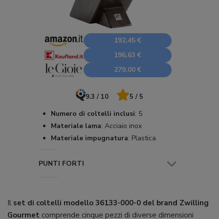
192,45 €
196,63 €
279,00 €
9.3 / 10
5 / 5
Numero di coltelli inclusi
:
5
Materiale lama
:
Acciaio inox
Materiale impugnatura
:
Plastica
PUNTI FORTI
Il
set di coltelli modello 36133-000-0 del brand Zwilling
Gourmet
comprende cinque pezzi di diverse dimensioni