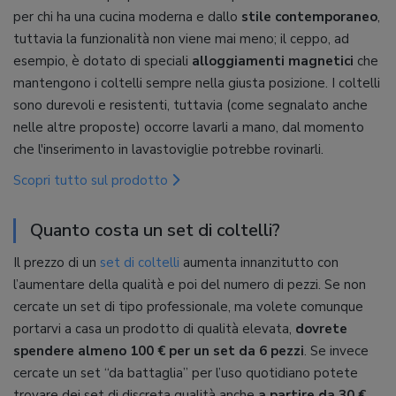
per chi ha una cucina moderna e dallo
stile contemporaneo
,
tuttavia la funzionalità non viene mai meno; il ceppo, ad
esempio, è dotato di speciali
alloggiamenti magnetici
che
mantengono i coltelli sempre nella giusta posizione. I coltelli
sono durevoli e resistenti, tuttavia (come segnalato anche
nelle altre proposte) occorre lavarli a mano, dal momento
che l'inserimento in lavastoviglie potrebbe rovinarli.
Scopri tutto sul prodotto
Quanto costa un set di coltelli?
Il prezzo di un
set di coltelli
aumenta innanzitutto con
l’aumentare della qualità e poi del numero di pezzi. Se non
cercate un set di tipo professionale, ma volete comunque
portarvi a casa un prodotto di qualità elevata,
dovrete
spendere almeno 100 € per un set da 6 pezzi
. Se invece
cercate un set “da battaglia” per l’uso quotidiano potete
trovare dei set di discreta qualità anche
a partire da 30 €
.