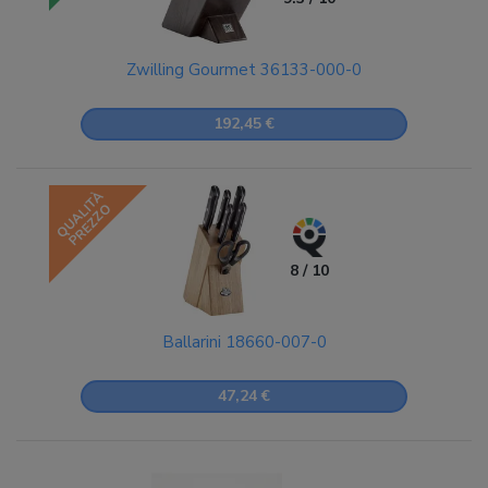
Zwilling Gourmet 36133-000-0
192,45 €
QUALITÀ
PREZZO
8 / 10
Ballarini 18660-007-0
47,24 €