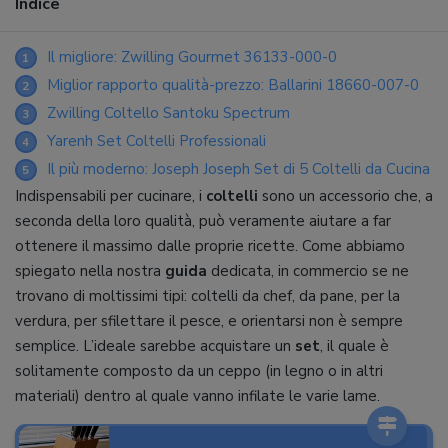
Indice
Il migliore: Zwilling Gourmet 36133-000-0
1
Miglior rapporto qualità-prezzo: Ballarini 18660-007-0
2
Zwilling Coltello Santoku Spectrum
3
Yarenh Set Coltelli Professionali
4
Il più moderno: Joseph Joseph Set di 5 Coltelli da Cucina
5
Indispensabili per cucinare, i
coltelli
sono un accessorio che, a
seconda della loro qualità, può veramente aiutare a far
ottenere il massimo dalle proprie ricette. Come abbiamo
spiegato nella nostra
guida
dedicata, in commercio se ne
trovano di moltissimi tipi: coltelli da chef, da pane, per la
verdura, per sfilettare il pesce, e orientarsi non è sempre
semplice. L’ideale sarebbe acquistare un
set
, il quale è
solitamente composto da un ceppo (in legno o in altri
materiali) dentro al quale vanno infilate le varie lame.