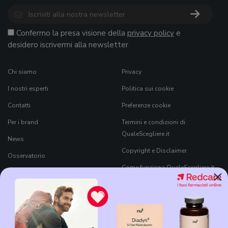
Confermo la presa visione della
privacy policy
e
desidero iscrivermi alla newsletter
Chi siamo
Privacy
I nostri esperti
Politica sui cookie
Contatti
Preferenze cookie
Per i brand
Termini e condizioni di
QualeScegliere.it
News
Copyright e Disclaimer
Osservatorio
Come funziona QualeScegliere.it
×
Ricerca Prodotti
Black Friday 2026