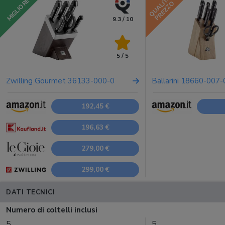
QUALITÀ
MIGLIORE
PREZZO
9.3 / 10
5 / 5
Zwilling Gourmet 36133-000-0
Ballarini 18660-007-
192,45 €
196,63 €
279,00 €
299,00 €
DATI TECNICI
Numero di coltelli inclusi
5
5