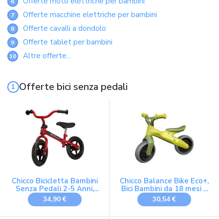
Offerte moto elettriche per bambini
6
Offerte macchine elettriche per bambini
7
Offerte cavalli a dondolo
8
Offerte tablet per bambini
9
Altre offerte...
10
Offerte bici senza pedali
Chicco Bicicletta Bambini
Chicco Balance Bike Eco+,
Senza Pedali 2-5 Anni,
Bici Bambini da 18 mesi a
Bici Senza Pedali Balance
3 anni (Fino a 25 kg),
34,90 €
30,54 €
Bike per l'Equilibrio, bici
Bicicletta Senza Pedali
senza pedali 2 anni, con
per l'Equilibrio, Manubrio