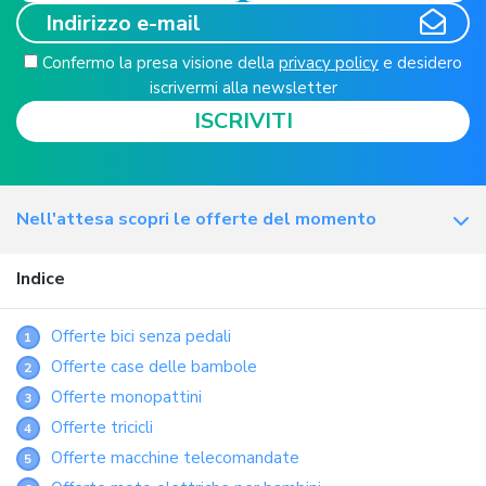
Confermo la presa visione della
privacy policy
e desidero
iscrivermi alla newsletter
ISCRIVITI
Nell'attesa scopri le offerte del momento
Indice
Offerte bici senza pedali
1
Offerte case delle bambole
2
Offerte monopattini
3
Offerte tricicli
4
Offerte macchine telecomandate
5