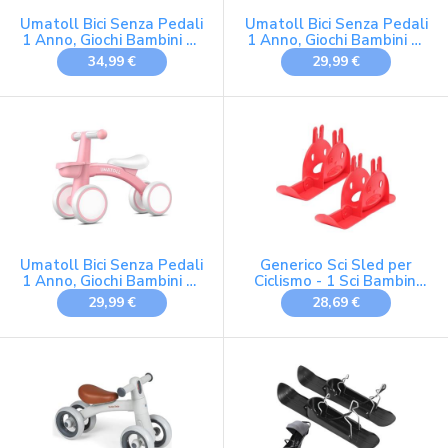
Umatoll Bici Senza Pedali
Umatoll Bici Senza Pedali
1 Anno, Giochi Bambini 1-
1 Anno, Giochi Bambini 1-
2 Anni, Regalo Bimbi
2 Anni, Regalo Bimbi
34,99 €
29,99 €
Umatoll Bici Senza Pedali
Generico Sci Sled per
1 Anno, Giochi Bambini 1-
Ciclismo - 1 Sci Bambini
2 Anni, Regalo Bimbi
Bici Senza Pedali
29,99 €
28,69 €
Addestramento Slittino -
Accessorio Portatile Per
Carrello Golf Walker
Strada Montagna |
Percorsi Ragazze Ragazzi
Bambini