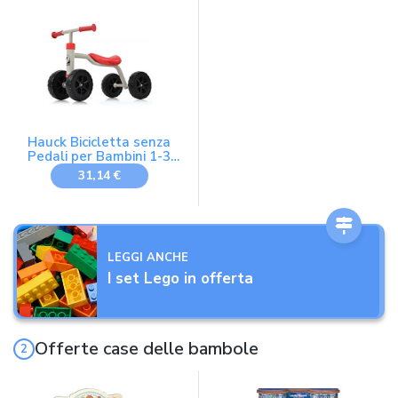
imparare a camminare
camminare (Blu Oceano)
(Misty Green)
Hauck Bicicletta senza
Pedali per Bambini 1-3
Anni, Stabile, Gioco
31,14 €
Equilibrio, Rosso
LEGGI ANCHE
I set Lego in offerta
Offerte case delle bambole