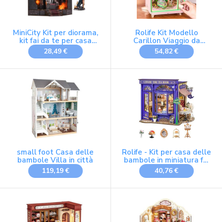
MiniCity Kit per diorama,
Rolife Kit Modello
kit fai da te per casa
Carillon Viaggio da
delle bambole, kit per
Sogno Sakura Casa in
28,49 €
54,82 €
costruire casa in
Miniatura con Scena di
miniatura per adulti,
Fiori di Ciliegio Casa delle
puzzle in legno 3D
Bambole in Legno per
fermalibri | Set creativo
Decorazione Regalo di
per decorazione libreria,
Compleanno per Lei
regalo (Trone o
small foot Casa delle
Rolife - Kit per casa delle
bambole Villa in città
bambole in miniatura fai
da te, modello per la
119,19 €
40,76 €
pausa del tè, con luci, kit
per casa delle bambole,
tempo libero, sala da tè,
struttura apribile, regalo
di Natale e