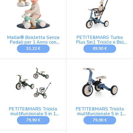
Mallie® Bicicletta Senza
PETITE&MARS Turbo
Pedali per 1 Anno con
Plus 5in1 Triciclo e Bici
cestino - Balance Bike,
Senza Pedali per Bambini
33,22 €
89,90 €
Regalo Bambino 1 Anno,
| Multifunzionale 3-5
Bici Senza Pedali 2 Anni,
ruote con tettuccio
Regalo Bimbo, Regalo
parasole | Per 1,5-5 anni |
Bambina
Trasmissione a pedale
rimovibile, sedile
regolabile, cinghia
PETITE&MARS Triciclo
PETITE&MARS Triciclo
multifunzionale 5 in 1
multifunzionale 5 in 1
Turbo * Bicicletta *
Turbo * Bicicletta *
79,90 €
79,90 €
Triciclo * Bici senza pedali
Triciclo * Bici senza pedali
* Macchinina da
* Auto da corsa * Veicolo
passeggio * Veicolo per
per imparare a