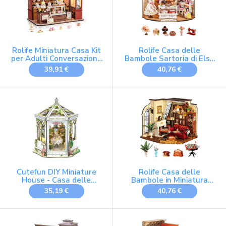
Rolife Miniatura Casa Kit
Rolife Casa delle
per Adulti Conversazione
Bambole Sartoria di Elsa
Dessert al Miele Kit
Casa Miniatura Kit
39,91 €
40,76 €
Modello Casa delle
Modello in Legno Stile
Bambole Miniatura
Vintage Rustico
Decorazione Casa Kit
Decorazione Regalo di
Casa delle Bambole da
Compleanno per Lei
Costruire Regalo di
Compleanno per Adulti
Cutefun DIY Miniature
Rolife Casa delle
House - Casa delle
Bambole in Miniatura
bambole in legno -
Salotto di Catherine Kit
35,19 €
40,76 €
Libreria booknook in
Modello in Legno da
miniatura per casa delle
Costruire per Adulti
bambole, con luci a LED
Regalo di Compleanno
decorazione per libreria,
per Ragazze