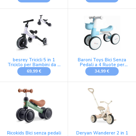
con telaio in legno e
Pedali,Bicicletta Senza
acciaio e ruote da 30 cm
Pedali, Blu Scuro
besrey Tricicli 5 in 1
Baroni Toys Bici Senza
Triciclo per Bambini da 1
Pedali a 4 Ruote per
a 5 Anni,Triciclo Senza
Bambini dai 3 Anni, Primi
69,99 €
34,99 €
Pedali,Bicicletta Senza
Passi con Luci e Suoni,
Pedali, Viola Lavanda
Cestino Portaoggetti,
Balanced Bike, Ideale per
Sviluppo Motorio e
Coordinazione,
55x22x42cm (Blu)
Ricokids Bici senza pedali
Deryan Wanderer 2 in 1