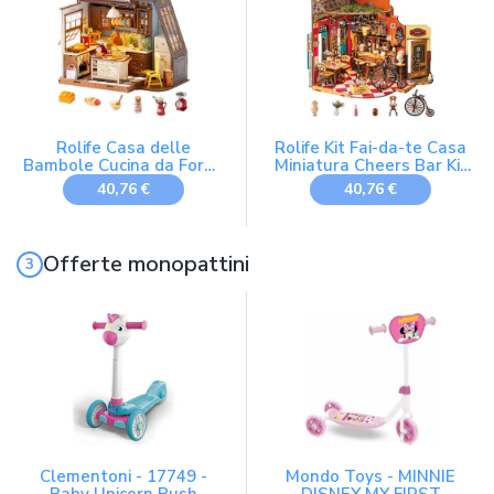
The for the lady
(Windsor Flower House)
Rolife Casa delle
Rolife Kit Fai-da-te Casa
Bambole Cucina da Forno
Miniatura Cheers Bar Kit
Kit Fai-da-te Casa
Modello per Adulti da
40,76 €
40,76 €
Miniatura Kit Modello
Costruire Casa delle
Casa delle Bambole
Bambole Miniatura
Miniatura Angolo Libreria
Decorazione per la Casa
Decorazione per la Casa
Regalo di Compleanno
Offerte monopattini
Regalo di Compleanno
Clementoni - 17749 -
Mondo Toys - MINNIE