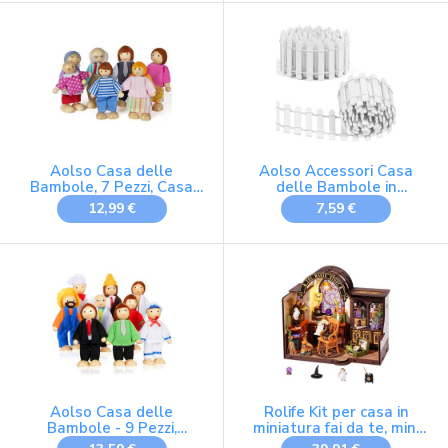
Accessori per La Casa
Accessori Regalo
Delle Bambole in
Legno(Testa di Polpetta)
Aolso Casa delle
Aolso Accessori Casa
Bambole, 7 Pezzi, Casa
delle Bambole in
delle Bambole, Famiglia
Miniatura, Mini Set
12,99 €
7,59 €
di Bambole in Legno,
Ornamenti, Miniatura
Statuette per Bambole,
Dollhouse Giardino
Accessori per La Casa
Accessori, Ornamento
delle Bambole in
Set Da Giardinaggio,
Legno(Stile Nordico)
Regalo Giocattolo per
Bambini
Aolso Casa delle
Rolife Kit per casa in
Bambole - 9 Pezzi,
miniatura fai da te, mini
Famiglia in Legno,
kit di costruzione della