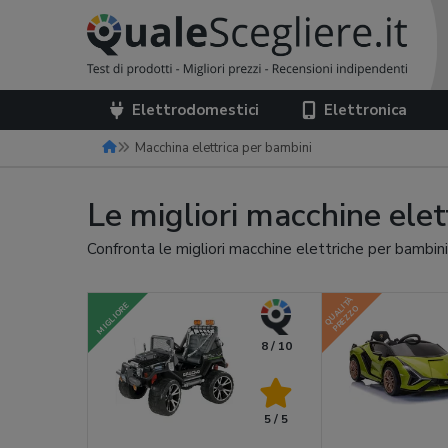
Elettrodomestici
Elettronica
Macchina elettrica per bambini
Le migliori macchine ele
Confronta le migliori macchine elettriche per bambini
QUALITÀ
MIGLIORE
PREZZO
8 / 10
5 / 5