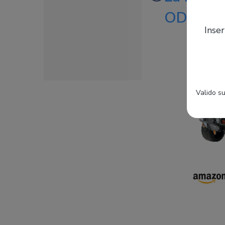
OD0502
Inser
Valido su