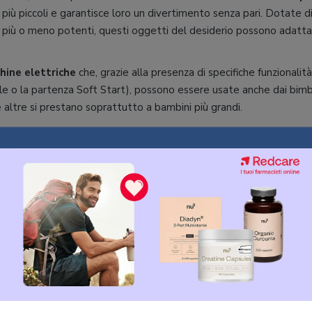
i più piccoli e garantisce loro un divertimento senza pari. Dotate d
ri più o meno potenti, questi oggetti del desiderio possono adatta
hine elettriche
che, grazie alla presenza di specifiche funzionali
 o la partenza Soft Start), possono essere usate anche dai bimbi
re altre si prestano soprattutto a bambini più grandi.
EGGI ANCHE
ome scegliere la macchina elettrica per bamb
l’acquisto
abbiamo approfondito questa e altre caratteristiche per
e vostre esigenze, mentre di seguito vi presentiamo
cinque tra i m
 per bambini
.
ore: Peg Perego Gaucho Superpo