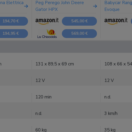
a Elettrica
Peg Perego John Deere
Babycar Ran
Gator HPX
Evoque
194,70 €
545,00 €
194,95 €
569,00 €
m
131 x 89,5 x 69 cm
108 x 66 x 5
12 V
12 V
120 min
n.d.
n.d.
3 km/h
60 kg
35 kg