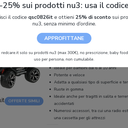
-25% sui prodotti nu3: usa il codic
isci il codice
qsc0826it
e ottieni
25% di sconto
sui pro
nu3, senza minimo d’ordine.
8 / 10
5 / 5
Dimensioni
:
131 x 90 x 100 cm
APPROFITTANE
Tipo batteria
:
24 V
 redcare.it solo su prodotti nu3 (max 300€), no prescrizione, baby food 
PUNTI FORTI
uso per persona, non cumulabile.
Ideale per bambini dai 6 ai 10 anni
Potente e veloce
Adatta a qualsiasi tipo di superficie e te
Ruote in gomma
Ideale anche per tragitti in salita e terre
OFFERTE SIMILI
accidentati
Numerosi accessori, tra cui una radio est
una cassetta per gli attrezzi