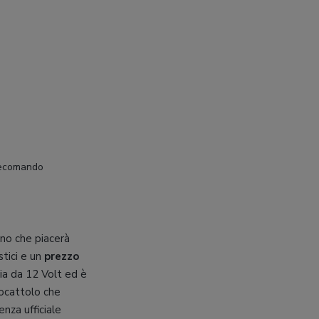
elecomando
ino che piacerà
stici e un
prezzo
ia da 12 Volt ed è
giocattolo che
nza ufficiale