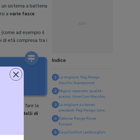
i un sistema a batteria
rsi a
varie fasce
tà (come ad esempio il
 di età compresa tra i
Indice
×
1
La migliore: Peg Perego
ini
Gaucho Superpower
OD0502
2
Miglior rapporto qualità-
prezzo: HomCom Macchina
Elettrica IT370
3
La migliore su terreni
 aiutarvi a fare la
pendenti: Peg Perego John
igliori modelli di
Deere Gator HPX
4
Babycar Range Rover
Evoque
5
EasyComfort Lamborghini
wer