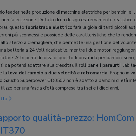
hio leader nella produzione di macchine elettriche per bambini e i
2
non fa eccezione. Dotato di un design estremamente realistico e
'ora), questo
fuoristrada elettrico
farà la gioia di tanti piccoli au
erreni più sconnessi e possiede delle caratteristiche che lo rendo
dallo sterzo a cremagliera, che permette una gestione del volante
 una batteria a 24 Volt ricaricabile, mentre i due motori raggiung
otare. Altri punti di forza di questo fuoristrada per bambini sono, p
osì da potersi adattare alla crescita), il
roll bar e i paraurti
, l'abit
e la
leva del cambio a due velocità e retromarcia
. Proprio in v
o Gaucho Superpower OD0502 non è adatto a bambini di età inferio
tilizzo per una fascia d'età compresa tra i sei e i dieci anni.
otto
rapporto qualità-prezzo: HomCom
a IT370