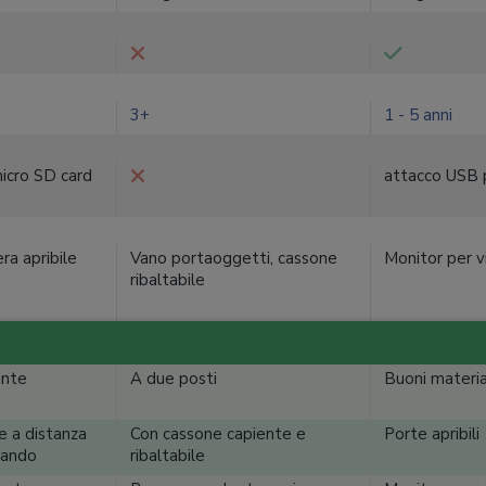
3+
1 - 5 anni
icro SD card
attacco USB
ra apribile
Vano portaoggetti, cassone
Monitor per vi
ribaltabile
ante
A due posti
Buoni materia
e a distanza
Con cassone capiente e
Porte apribili
mando
ribaltabile