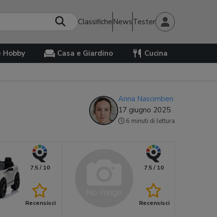
Classifiche
News
Tester
e Hobby
Casa e Giardino
Cucina
Anna Nascimben
17 giugno 2025
6 minuti di lettura
7.5 / 10
7.5 / 10
Recensisci
Recensisci