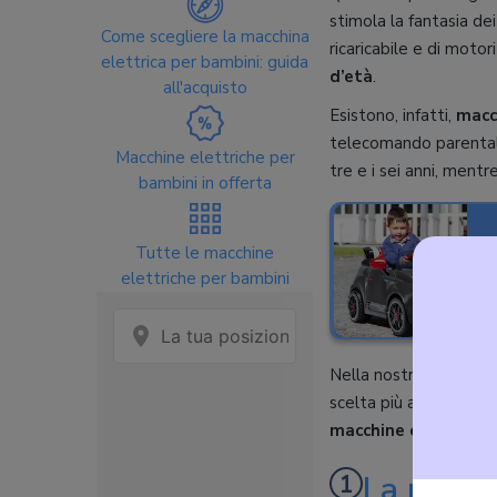
stimola la fantasia de
Come scegliere la macchina
ricaricabile e di moto
elettrica per bambini: guida
d’età
.
all'acquisto
Esistono, infatti,
macc
telecomando parentale
Macchine elettriche per
tre e i sei anni, ment
bambini in offerta
Tutte le macchine
L
elettriche per bambini
C
Nella nostra
guida al
scelta più adatta all
macchine elettriche
La migli