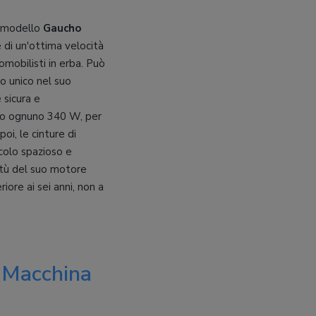
l modello
Gaucho
 di un'ottima velocità
tomobilisti in erba. Può
no unico nel suo
 sicura e
ono ognuno 340 W, per
oi, le cinture di
acolo spazioso e
irtù del suo motore
re ai sei anni, non a
 Macchina