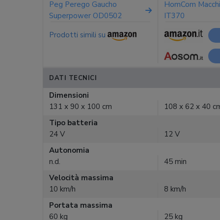
Peg Perego Gaucho
HomCom Macchin
Superpower OD0502
IT370
Prodotti simili su
DATI TECNICI
Dimensioni
131 x 90 x 100 cm
108 x 62 x 40 c
Tipo batteria
24 V
12 V
Autonomia
n.d.
45 min
Velocità massima
10 km/h
8 km/h
Portata massima
60 kg
25 kg