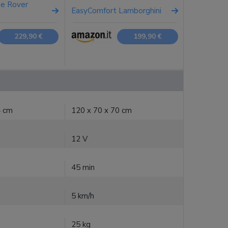
ge Rover
EasyComfort Lamborghini
229,90 €
199,90 €
4 cm
120 x 70 x 70 cm
12 V
45 min
5 km/h
25 kg