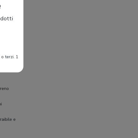
e
dotti
o terzi. 1
rreno
ni
raibile e