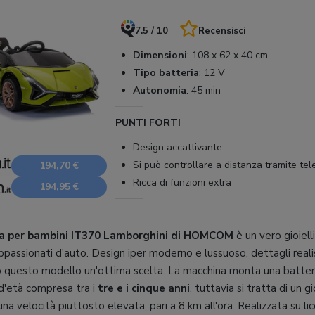
7.5 / 10
Recensisci
Dimensioni
:
108 x 62 x 40 cm
Tipo batteria
:
12 V
Autonomia
:
45 min
PUNTI FORTI
Design accattivante
Si può controllare a distanza tramite t
194,70 €
Ricca di funzioni extra
194,95 €
ca per bambini IT370 Lamborghini di HOMCOM
è un vero gioiell
appassionati d'auto. Design iper moderno e lussuoso, dettagli reali
o questo modello un'ottima scelta. La macchina monta una batter
 d'età compresa tra i
tre e i cinque anni
, tuttavia si tratta di un 
 velocità piuttosto elevata, pari a 8 km all'ora. Realizzata su lice