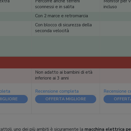
 extra
Percorre anche terreni
Monitor per v
sconnessi e in salita
incluso
Con 2 marce e retromarcia
Con blocco di sicurezza della
seconda velocità
Non adatto ai bambini di età
inferiore ai 3 anni
pleta
Recensione completa
Recensione 
IGLIORE
OFFERTA MIGLIORE
OFFERT
cattoli, uno dei più ambiti è sicuramente la
macchina elettrica pe