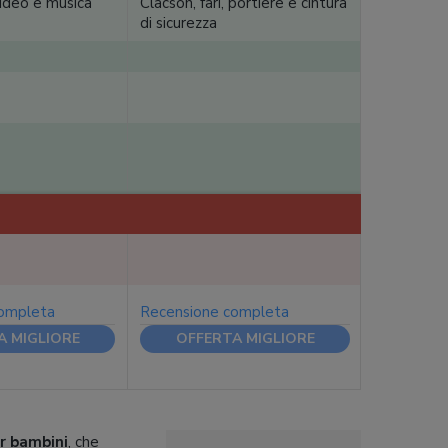
ideo e musica
Clacson, fari, portiere e cintura
di sicurezza
completa
Recensione completa
A MIGLIORE
OFFERTA MIGLIORE
r bambini
, che