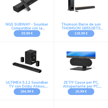
NGS SUBWAY - Sounbar
Thomson Barre de son
Compatible con la
THOMSON SB552BTS
Tecnologia Bluetooth.
Bluetooth USB Avec
39,99 €
118,99 €
40W, Ingresso: Optical,
Subwoofer Finition bois
USB, AUX IN,
et noir
Telecomando.
ULTIMEA 5.1.2 Soundbar
ZETIY Casse per PC,
TV con Dolby Atmos,
Altoparlante per PC,
460W, Sistema Audio
Alimentazione USB,
284,99 €
20,99 €
Surround, 2 Altoparlanti
Monitorare Mini
Surround, APP Controllo,
Soundbar per Telefono,
Soundbar con Subwoofer
Notebook, PC, Laptop,
Home Theater,
Desktop - Plug and Play