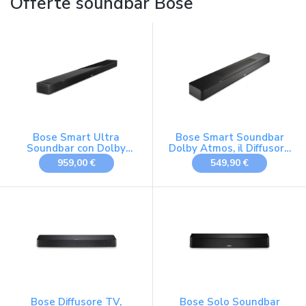
Offerte soundbar Bose
Bose Smart Ultra
Bose Smart Soundbar
Soundbar con Dolby
Dolby Atmos, il Diffusore
Atmos e controllo vocale
soundbar Bluetooth con
959,00 €
549,90 €
Alexa, AI Bluetooth
controllo vocale e
Wireless, sistema audio
Amazon Alexa integrati,
surround per TV, Nero
compatibile con
Assistente Google, Nero
Bose Diffusore TV,
Bose Solo Soundbar