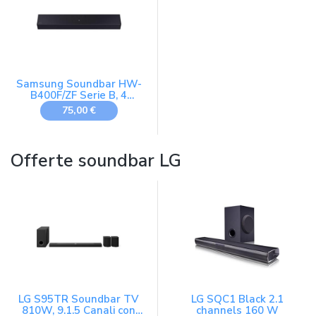
Samsung Soundbar HW-
B400F/ZF Serie B, 4
Speaker, Wireless, Dolby
75,00 €
2ch, Audio a 2.0 Canali,
DTS 2ch, Surround
Sound Expansion, Voice
Enhance Mode, Titan
Offerte soundbar LG
Black, 2025
LG S95TR Soundbar TV
LG SQC1 Black 2.1
810W, 9.1.5 Canali con
channels 160 W