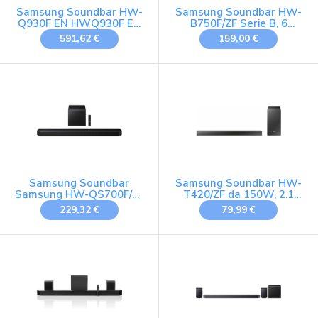
Samsung Soundbar HW-
Samsung Soundbar HW-
Q930F EN HWQ930F EN
B750F/ZF Serie B, 6
(HW-Q930F/EN)
Speaker, Wireless, Dolby
591,62 €
159,00 €
[Versione Olandese]
5.1ch, Audio a 5.1 Canali,
DTS Virtual:X, Surround
Sound Expansion, Voice
Enhance Mode, Adaptive
Sound, Q-Simphony,
Black, 2025
Samsung Soundbar
Samsung Soundbar HW-
Samsung HW-QS700F/ZF
T420/ZF da 150W, 2.1
- Wireless, Dolby Atmos,
Canali, Nero
229,32 €
79,99 €
3.1.2ch Sound, Q-
Symphony, SpaceFit
Sound, SubWoofer senza
fili