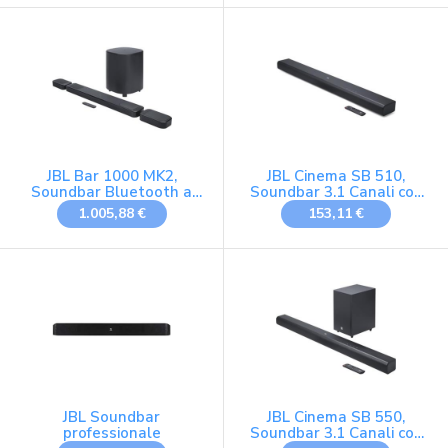
JBL Bar 1000 MK2,
JBL Cinema SB 510,
Soundbar Bluetooth a
Soundbar 3.1 Canali con
7.1.4 Canali per TV, Nero
Subwoofer Integrato,
1.005,88 €
153,11 €
Bluetooth per Streaming
Wireless, Dolby Atmos
Integrato, Connessione
HDMI ARC e Ottica,
Design Compatto,
Telecomando, 200 Watt,
Nero
JBL Soundbar
JBL Cinema SB 550,
professionale
Soundbar 3.1 Canali con