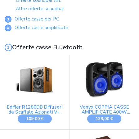
Offerte soundbar JBL
Altre offerte soundbar
Offerte casse per PC
3
Offerte casse amplificate
4
Offerte casse Bluetooth
Edifier R1280DB Diffusori
Vonyx COPPIA CASSE
da Scaffale Azionati Via
AMPLIFICATE 400W
Bluetooth - Ingresso
DIFFUSORI KARAOKE
109,00 €
139,00 €
Ottico - Monitor da
BLUETOOTH LED USB
Studio Wireless - Casse
TELECOMANDO
Nearfield da 4 Pollici -
microfono con filo in
42w RMS - Venature del
regalo