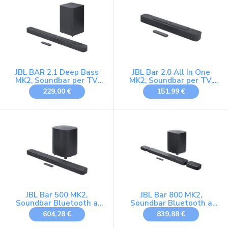
Design Compatto,
Telecomando, 250 Watt,
Nero
JBL BAR 2.1 Deep Bass
JBL Bar 2.0 All In One
MK2, Soundbar per TV,
MK2, Soundbar per TV,
Nero
Nero
229,00 €
151,99 €
JBL Bar 500 MK2,
JBL Bar 800 MK2,
Soundbar Bluetooth a
Soundbar Bluetooth a
5.1 Canali per TV, Nero
7.1 Canali per TV, Nero
604,28 €
839,88 €