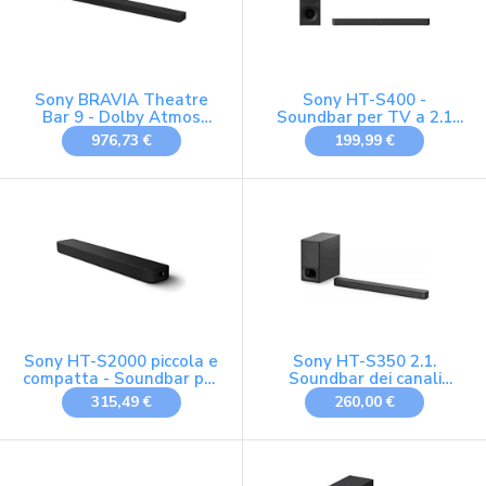
Sony BRAVIA Theatre
Sony HT-S400 -
Bar 9 - Dolby Atmos
Soundbar per TV a 2.1
single soundbar, DTS:X,
canali da 330W con
976,73 €
199,99 €
13 speakers, Wi-Fi,
Potente Subwoofer
Bluetooth, 360 Spatial
Wireless con bluetooth
Sound Mapping, Hi Res
sorround sound e Dolby
Audio, Nera, HT-A9000
Digital
Sony HT-S2000 piccola e
Sony HT-S350 2.1.
compatta - Soundbar per
Soundbar dei canali
TV Dolby Atmos a 3.1
(incluso subwoofer,
315,49 €
260,00 €
Canali con Bluetooth
Bluetooth, suono
surround anteriore, S-
Force PRO, Dolby Digital)
nero