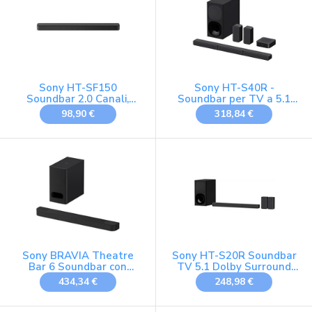
Sony HT-SF150
Sony HT-S40R -
Soundbar 2.0 Canali,
Soundbar per TV a 5.1
USB, Bluetooth, 120 W,
canali 600W Dolby
98,90 €
318,84 €
Nero
Digital, Subwoofer
cablato e Speaker
posteriori wireless,
connessione Bluetooth,
Colore Nero
Sony BRAVIA Theatre
Sony HT-S20R Soundbar
Bar 6 Soundbar con
TV 5.1 Dolby Surround
Subwoofer-Audio
con subwoofer cablato e
434,34 €
248,98 €
surround 3.1.2ch |
altoparlanti posteriori,
Altoparlanti up-firing|
nero
Dolby Atmos| DTS:X |