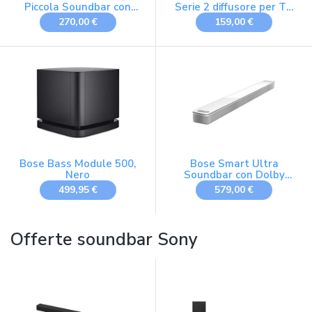
Piccola Soundbar con
Serie 2 diffusore per TV
Connettività Bluetooth
Bluetooth, Nero
270,00 €
159,00 €
Bose Bass Module 500,
Bose Smart Ultra
Nero
Soundbar con Dolby
Atmos e controllo vocale
499,95 €
579,00 €
Alexa, AI Bluetooth
Wireless, sistema audio
surround per TV, Bianco
Offerte soundbar Sony