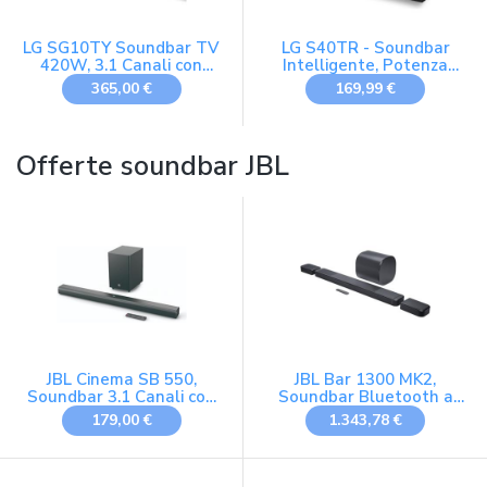
LG SG10TY Soundbar TV
LG S40TR - Soundbar
420W, 3.1 Canali con
Intelligente, Potenza
Subwoofer Wireless,
400W e 4.1 Canali, con
365,00 €
169,99 €
Installazione a Filo Muro,
Intelligenza Artificiale,
Spessore 3,25cm, Dolby
Prodotto Eco Smart
Atmos, Wi-Fi, Spotify
Green, Suono Surround
Connect, Airplay2,
Dolby Atmos e DTS
Offerte soundbar JBL
WOWCAST, Ottico, USB,
HDMI
JBL Cinema SB 550,
JBL Bar 1300 MK2,
Soundbar 3.1 Canali con
Soundbar Bluetooth a
Subwoofer Wireless,
11.1.4 Canali per TV,
179,00 €
1.343,78 €
Bluetooth per Streaming
Nero
Wireless, Dolby Atmos
Integrato, Connessione
HDMI ARC e Ottica,