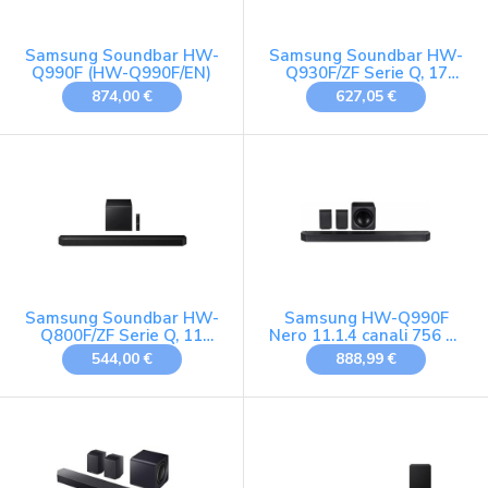
Samsung Soundbar HW-
Samsung Soundbar HW-
Q990F (HW-Q990F/EN)
Q930F/ZF Serie Q, 17
Speaker, Wireless, Dolby
874,00 €
627,05 €
5.1ch, Audio a 9.1.4
Canali, DTS:X, Surround
Sound Expansion, Active
Voice Amplifier Pro, Q-
Simphony, Titan Black,
2025
Samsung Soundbar HW-
Samsung HW-Q990F
Q800F/ZF Serie Q, 11
Nero 11.1.4 canali 756 W
Speaker, Wireless, Dolby
(Samsung Soundbar HW-
544,00 €
888,99 €
5.1ch, Audio a 5.1.2
Q990F EN HWQ990F E)
Canali, DTS:X, Surround
[Versione Olandese]
Sound Expansion, Active
Voice Amplifier Pro, Q-
Simphony, Black, 2025