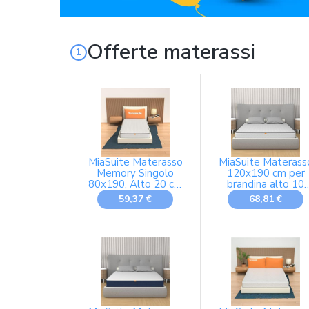
Offerte materassi
MiaSuite Materasso
MiaSuite Materass
Memory Singolo
120x190 cm per
80x190, Alto 20 cm
brandina alto 10
- 100% Made in
Cm - Una piazza e
59,37 €
68,81 €
Italy - Anallergico,
Mezza, Waterfoam
Antibatterico,
Dispositivo Medico
Antiacaro -
Ortopedico -
Ortopedico,
Primavera
Dispositivo Medico
| Primavera H20