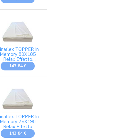
200 x 25 cm, con
topper integrato
inaflex TOPPER In
Memory 80X185
Relax Effetto
assaggio Altezza
143,84 €
5 Cm Ortopedico,
ANTIALLERGICO,
ANTIACARI,
Completamente
SFODERABILE,
Fodera In 3D AIR
FRESH.
inaflex TOPPER In
Memory 75X190
Relax Effetto
assaggio Altezza
143,84 €
5 Cm Ortopedico,