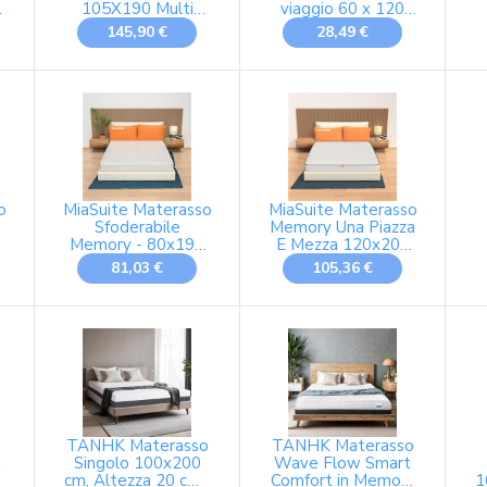
105X190 Multi
viaggio 60 x 120
3
strato, springcore e
cm, altezza del
145,90 €
28,49 €
visione viscoelastica
nucleo 5 cm, fodera
Core di molla,
rimovibile e lavabile
e
altezza 32 cm, alta
con aloe vera
fermezza,
0
separatemuv &
breathtsoft+
o
MiaSuite Materasso
MiaSuite Materasso
Sfoderabile
Memory Una Piazza
Memory - 80x190
E Mezza 120x200
cm Alto 20 cm,
cm, Alto 15 cm,
81,03 €
105,36 €
Indeformabile,
Ortopedico con
Anallergico,
Dispositivo Medico
Antiacaro,
Materasso Simple
m
Traspirante | One
D
TANHK Materasso
TANHK Materasso
a
Singolo 100x200
Wave Flow Smart
cm, Altezza 20 cm |
Comfort in Memory
1