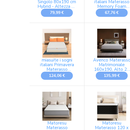
Singolo 80x190 cm
italiani Materasso
Hybrid - Altezza 20
Memory Foam
cm - Tight Top -
Singolo 80x190 c
79,99 €
67,76 €
Materasso Memory
Alto 15 cm per
Foam e Molle
STRUTTURE
Insacchettate -
Pieghevoli.
Certificato OEKO-
Ortopedico,
TEX - Comfort
Detraibile -
Ergonomico
Materasso Simple
miasuite i sogni
Avenco Materass
italiani Primavera
Matrimoniale
Materasso
160x190, Alto 20
Ortopedico con
cm in Memory
124,06 €
135,99 €
Rivestimento in
Foam e Schiuma a
Cottone, Water
Onde in Fibra di
Foam e
Bambù, Ortopedic
Poliuretano, Bianco,
e Ergonomico,
Matrimoniale,
Rimovibile e
160x190 cm
Lavabile
Matoresu
Matoresu
Materasso
Materasso 120 x