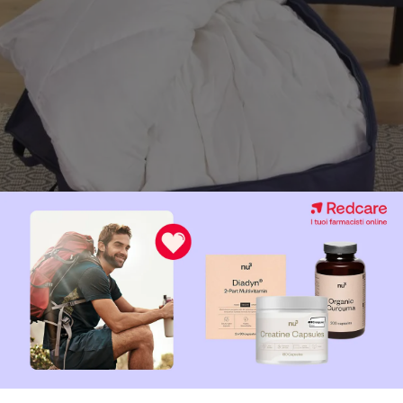
 è realizzato in pregiati
materiali naturali
: l’imbottitura è infatti
natra bianca
, con una grammatura di
900 g/m²
. Il rivestimento e
ombinazione di questi due materiali è al contempo molto traspira