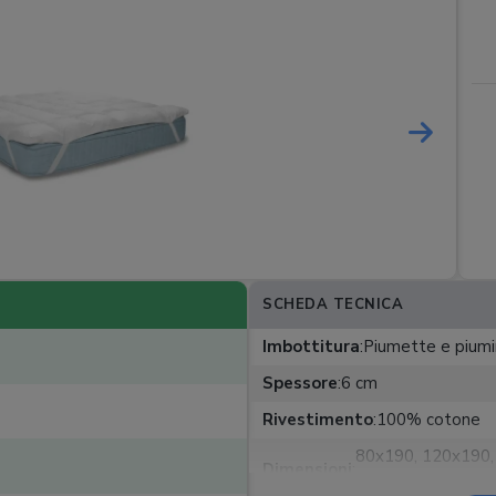
SCHEDA TECNICA
Imbottitura
:
Piumette e piumi
Spessore
:
6 cm
Rivestimento
:
100% cotone
80x190, 120x190,
Dimensioni
:
165x200, 200x20