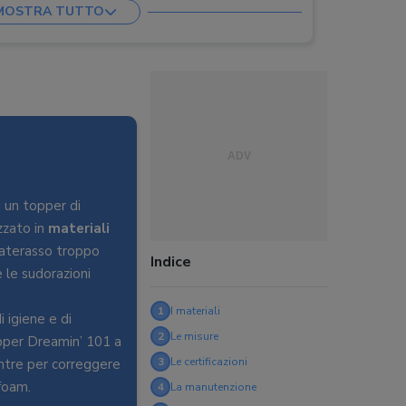
MOSTRA TUTTO
ard 100, Nomite
cata
i un topper di
zzato in
materiali
materasso troppo
Indice
 le sudorazioni
1
I materiali
 igiene e di
2
Le misure
opper Dreamin’ 101 a
3
Le certificazioni
entre per correggere
foam.
4
La manutenzione