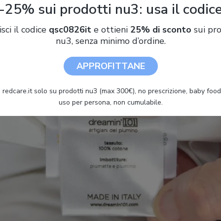
-25% sui prodotti nu3: usa il codic
’oca trattiene e distribuisce infatti il calore corporeo.
isci il codice
qsc0826it
e ottieni
25% di sconto
sui pro
nu3, senza minimo d’ordine.
APPROFITTANE
 redcare.it solo su prodotti nu3 (max 300€), no prescrizione, baby food 
uso per persona, non cumulabile.