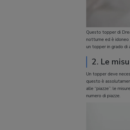
Questo topper di Drea
notturne ed è idoneo a
un topper in grado di
2. Le misu
Un topper deve neces
questo è assolutament
alle “piazze”: le misu
numero di piazze.