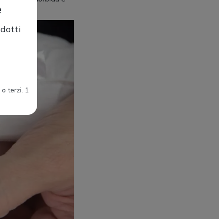
e
dotti
o terzi. 1