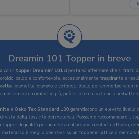
Fissaggio
:
Elastici angolari
Certificazioni
:
Oeko Tex Stand
Lavaggio
:
40 °C
Asciugatura
:
Asciugatura deli
Dreamin 101 Topper in breve
a con il
topper Dreamin’ 101
ci porta ad affermare che si tratti d
morbido, caldo e confortevole, eccezionalmente traspirante e reali
scelta
(piumetta, piumino e cotone). Ideale per ammorbidire un 
emplicemente comfort in più, può essere un aiuto nel combattere
mite
e
Oeko Tex Standard 100
garantiscono un elevato livello di
 di vista della tossicità dei materiali. Possiamo raccomandare il t
n topper di qualità per aumentare il proprio comfort notturno, m
el materasso è meglio orientarsi su un topper in lattice o memory 