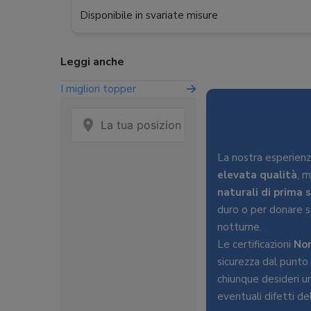
Disponibile in svariate misure
Leggi anche
I migliori topper
La nostra esperienz
elevata qualità
, 
naturali di prima 
duro o per donare s
notturne.
Le certificazioni
No
sicurezza dal punto
chiunque desideri u
eventuali difetti d