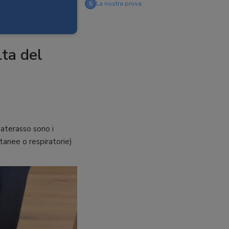
5
La nostra prova
lta del
materasso sono i
tanee o respiratorie)