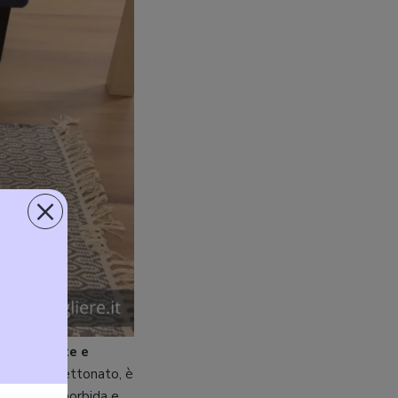
×
 in
piumette e
sterno, cassettonato, è
nte, molto morbida e