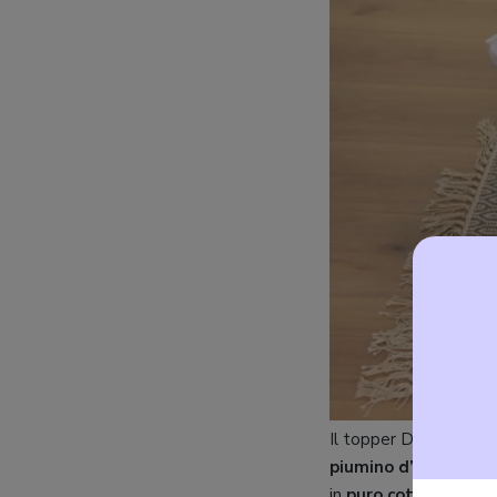
Il topper Dreamin’ 101
piumino d’oca e di a
in
puro cotone
. La c