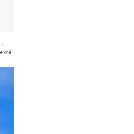
il
perché