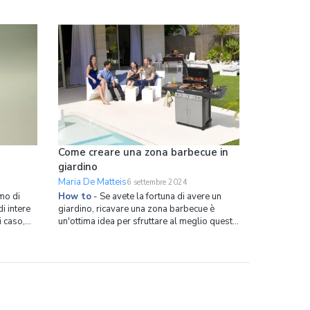
Come creare una zona barbecue in
giardino
Maria De Matteis
6 settembre 2024
mo di
How to
-
Se avete la fortuna di avere un
di intere
giardino, ricavare una zona barbecue è
i caso,
un'ottima idea per sfruttare al meglio questo
usa tutti
spazio e organizzare splendide grigliate
 altro
estive con i vostri amici. Le idee a
 essere
disposizione per trasformare i vostri spazi
ni. Ci sono valide
esterni sono tantissime, ma per realizzarle
bisogna seguire