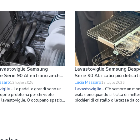
avastoviglie Samsung
Lavastoviglie Samsung Besp
e Serie 90 AI entrano anche
Serie 90 AI: i calici più delicati
lle grandi in verticale
tazze da collezione hanno il 
ssaro
Lucia Massaro
13 luglio 2026
13 luglio 2026
spazio dedicato
iglie
-
Le padelle grandi sono un
Lavastoviglie
-
C'è sempre un mom
roprio problema per chi vuole
esitazione quando si tratta di metter
n lavastoviglie. O occupano spazio
bicchieri di cristallo o le tazze da c
, costringendoci a cicli con cestelli
in lavastoviglie. Il rischio di aloni o 
ti, oppure finiamo per lavarle a
molto alto. Ed è proprio partendo 
mettere più stoviglie possibile in
problema che Samsung ha ripensat
glie. Se non volete avere più
l’organizzazione dello spazio inter
roblema,
lavastov