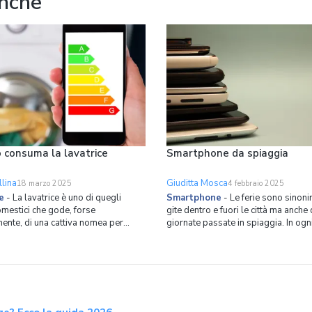
anche
 consuma la lavatrice
Smartphone da spiaggia
lina
Giuditta Mosca
18 marzo 2025
4 febbraio 2025
e
-
La lavatrice è uno di quegli
Smartphone
-
Le ferie sono sinoni
mestici che gode, forse
gite dentro e fuori le città ma anche 
ente, di una cattiva nomea per
giornate passate in spiaggia. In ogn
guarda i consumi energetici. Questa
portare con sé lo smartphone che si 
ma è probabilmente il residuo dei
i giorni, magari un iPhone oppure un
dicativamente fino a 20 anni fa,
dispositivo di alta gamma, può non
ffettivamente queste macchine
la migliore delle soluzio
ano parecchia energi