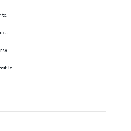
e
nto,
ro al
ente
ssibile