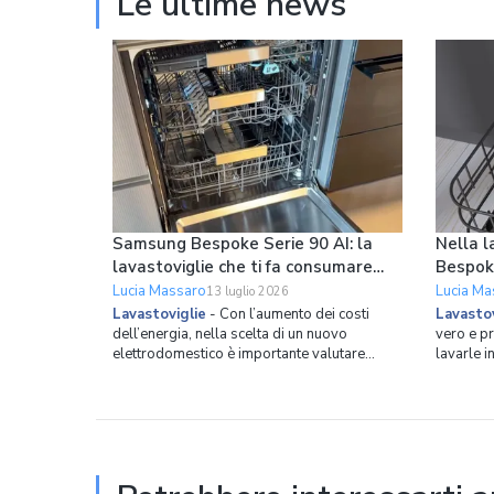
Le ultime news
Samsung Bespoke Serie 90 AI: la
Nella l
lavastoviglie che ti fa consumare
Bespok
meno ogni giorno
le pade
Lucia Massaro
Lucia Ma
13 luglio 2026
Lavastoviglie
-
Con l’aumento dei costi
Lavastov
dell’energia, nella scelta di un nuovo
vero e p
elettrodomestico è importante valutare
lavarle i
l’efficienza energetica. Samsung ha costruito
esagerato
la nuova lavastoviglie da incasso Bespoke
mezzi vuo
Serie 90 AI partendo proprio da questo
mano per 
principio, combinando una classe energetica
lavastovi
A con strumenti int
questo p