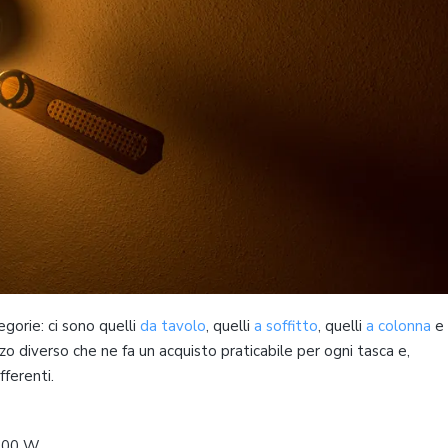
gorie: ci sono quelli
da tavolo
, quelli
a soffitto
, quelli
a colonna
e 
zzo diverso che ne fa un acquisto praticabile per ogni tasca e,
ferenti.
 100 W