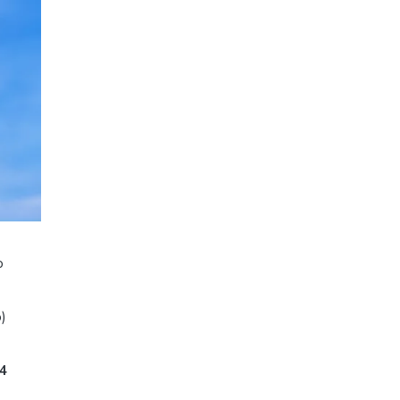
o
o)
,4