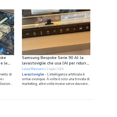
oke
Samsung Bespoke Serie 90 AI: la
 e le
lavastoviglie che usa l’AI per ridurre
loro
i consumi
Lucia Massaro
13 luglio 2026
ento di
Lavastoviglie
-
L’intelligenza artificiale è
e i
ormai ovunque. A volte è solo una trovata di
ollezione
marketing, altre volte invece serve davvero a
rotture è
risolvere dei problemi. È il caso della nuova
da questo
lavastoviglie da incasso di Samsung. Si
o
chiama Bespoke Serie 90 AI, ha 14 coperti,
no della
spazio interno ottimizzato in modo capillare