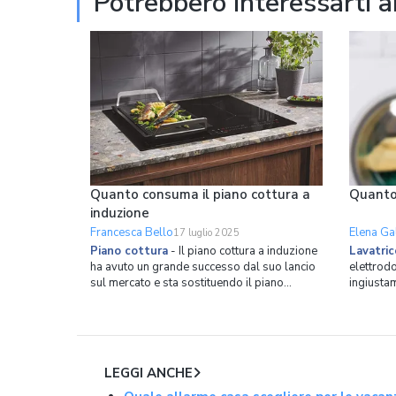
Potrebbero interessarti 
Quanto consuma il piano cottura a
Quanto
induzione
Francesca Bello
Elena Gal
17 luglio 2025
Piano cottura
-
Il piano cottura a induzione
Lavatric
ha avuto un grande successo dal suo lancio
elettrodo
sul mercato e sta sostituendo il piano
ingiustam
cottura a gas nella maggior parte delle
quanto ri
cucine sia per ragioni estetiche, sia per
brutta fa
ragioni pratiche. Infatti, oltre a essere più
tempi, in
moderno ed elegante, è anche più facile da
quando e
pulire, più si
consumav
LEGGI ANCHE