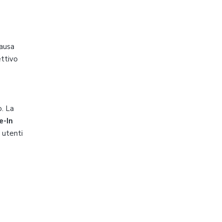
causa
ettivo
o. La
e-In
 utenti