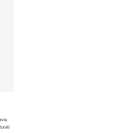
via,
urali