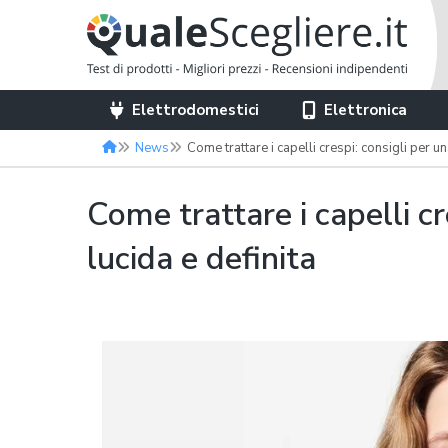
Elettrodomestici
Elettronica
News
Come trattare i capelli crespi: consigli per una chioma morbida, lu
Come trattare i capelli c
lucida e definita