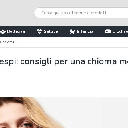
Bellezza
Salute
Infanzia
Giochi 
cida e definita
respi: consigli per una chioma m