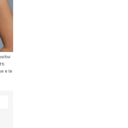
sitivi
tti
se e le