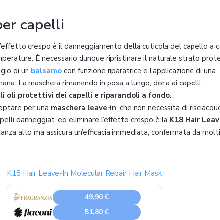
er capelli
l’effetto crespo è il danneggiamento della cuticola del capello a 
mperature. È necessario dunque ripristinare il naturale strato prot
ggio di un
balsamo
con funzione riparatrice e l’applicazione di una
ana. La maschera rimanendo in posa a lungo, dona ai capelli
 oli protettivi dei capelli e riparandoli a fondo
.
 optare per una
maschera leave-in
, che non necessita di risciacqu
elli danneggiati ed eliminare l’effetto crespo è la
K18 Hair Leav
anza alto ma assicura un’efficacia immediata, confermata da molti
K18 Hair Leave-In Molecular Repair Hair Mask
49,90 €
51,80 €