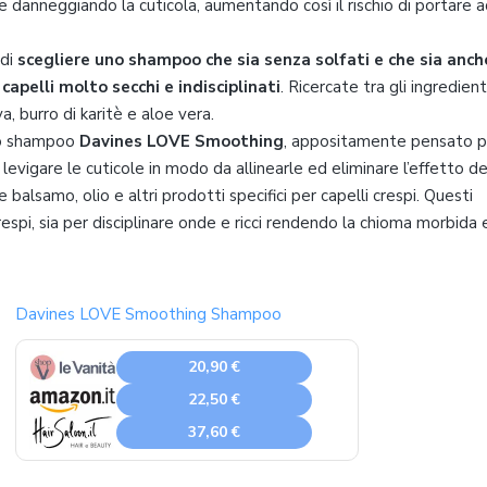
 e danneggiando la cuticola, aumentando così il rischio di portare 
 di
scegliere uno shampoo che sia senza solfati e che sia anch
apelli molto secchi e indisciplinati
. Ricercate tra gli ingredient
a, burro di karitè e aloe vera.
 lo shampoo
Davines LOVE Smoothing
, appositamente pensato p
e levigare le cuticole in modo da allinearle ed eliminare l’effetto de
lsamo, olio e altri prodotti specifici per capelli crespi. Questi
crespi, sia per disciplinare onde e ricci rendendo la chioma morbida 
Davines LOVE Smoothing Shampoo
20,90 €
22,50 €
37,60 €