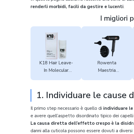
renderli morbidi, facili da gestire e lucenti
.
I migliori 
K18 Hair Leave-
Rowenta
In Molecular
Maestria
Repair Hair Mask
Ultimate
Experience
1. Individuare le cause d
CV9920
Il primo step necessario è quello di
individuare le
e avere quell’aspetto disordinato tipico dei capelli 
La causa diretta dell’effetto crespo è la disid
danni alla cuticola possono essere dovuti a diversi f