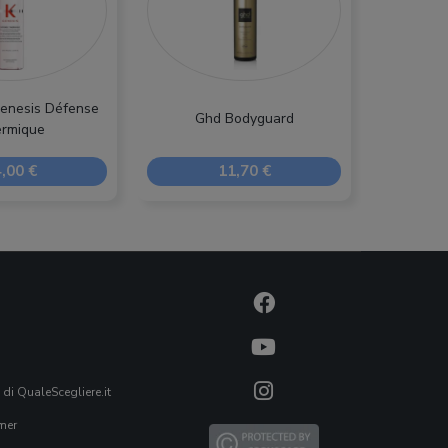
enesis Défense
Ghd Bodyguard
rmique
,00 €
11,70 €
 di QualeScegliere.it
mer