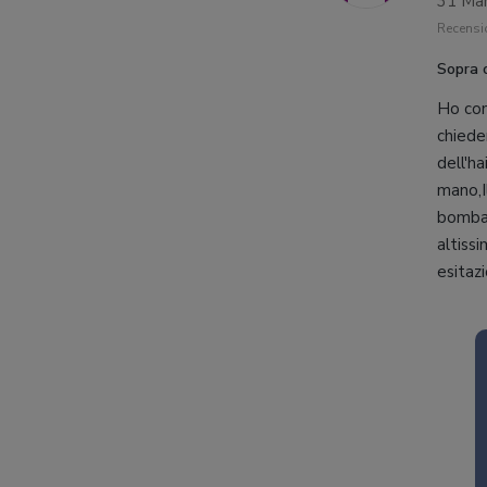
31 Ma
Recensio
Sopra 
Ho com
chiede
dell'h
mano,I
bomba:
altiss
esitaz