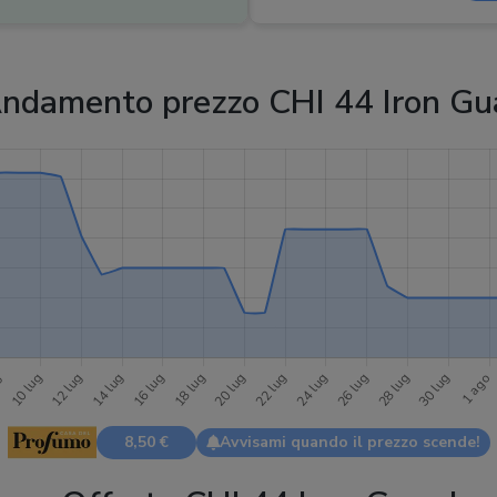
Dosatore
:
Spray
Confezione
:
237 ml
ndamento prezzo CHI 44 Iron Gu
8,50 €
Avvisami quando il prezzo scende!