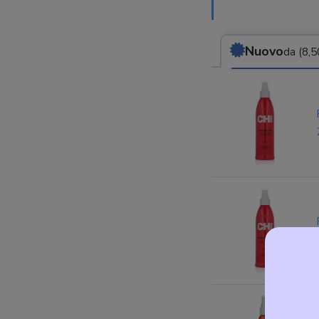
Nuovo
da (8,5