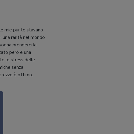
 le mie punte stavano
: una rarità nel mondo
isogna prenderci la
ltato però è una
te lo stress delle
amiche senza
-prezzo è ottimo.