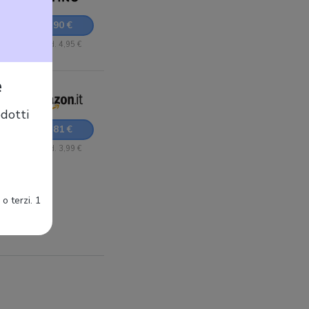
11,90 €
+ Sped. 4,95 €
e
dotti
16,81 €
+ Sped. 3,99 €
o terzi. 1