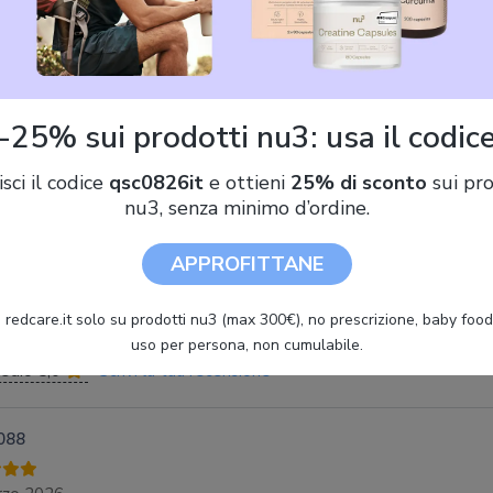
CHI Thermal Styling 44 Iron Guard 251 ml
-25% sui prodotti nu3: usa il codic
isci il codice
qsc0826it
e ottieni
25% di sconto
sui pro
Chi 44 Ironguard Thermal Protection Spray 237 Ml
nu3, senza minimo d’ordine.
APPROFITTANE
i utenti CHI 44 Iron Guard
 redcare.it solo su prodotti nu3 (max 300€), no prescrizione, baby food 
uso per persona, non cumulabile.
edio 5,0
-
Scrivi la tua recensione
088