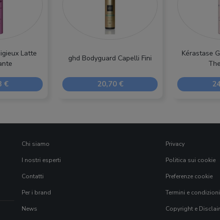
igieux Latte
Kérastase G
ghd Bodyguard Capelli Fini
ante
The
3 €
20,70 €
24
Chi siamo
Privacy
I nostri esperti
Politica sui cookie
Contatti
Preferenze cookie
Per i brand
Termini e condizioni
News
Copyright e Disclai