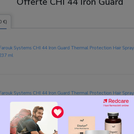
Offerte CHI 44 Iron Guard
0 €)
Farouk Systems CHI 44 Iron Guard Thermal Protection Hair Spray
237 ml
Farouk Systems CHI 44 Iron Guard Thermal Protection Hair Spray
237 ml