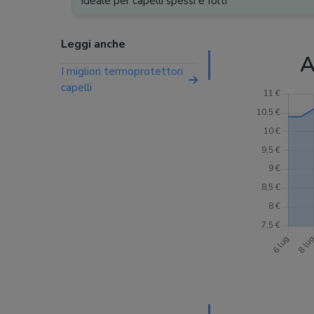
Ideale per capelli spessi e folti
Leggi anche
A
I migliori termoprotettori
capelli