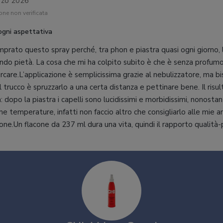
rzo 2026
ne non verificata
ogni aspettativa
prato questo spray perché, tra phon e piastra quasi ogni giorno,
ndo pietà. La cosa che mi ha colpito subito è che è senza profumo
aircare.L’applicazione è semplicissima grazie al nebulizzatore, ma b
l trucco è spruzzarlo a una certa distanza e pettinare bene. Il risu
 dopo la piastra i capelli sono lucidissimi e morbidissimi, nonostan
ime temperature, infatti non faccio altro che consigliarlo alle mie 
ione.Un flacone da 237 ml dura una vita, quindi il rapporto qualità