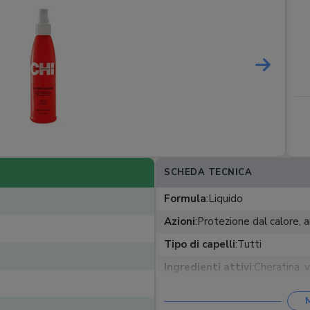
SCHEDA TECNICA
Formula
:
Liquido
Azioni
:
Protezione dal calore, a
Tipo di capelli
:
Tutti
Ingredienti attivi
:
Cheratina, 
Senza siliconi
: