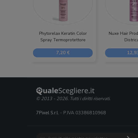
Phytorelax Keratin Color
Nuxe Hair Prod
Spray Termoprotettore
Distric
7,20 €
12,9
© 2013 - 2026. Tutti i diritti riservati.
7Pixel S.r.l.
- P.IVA 03386810968