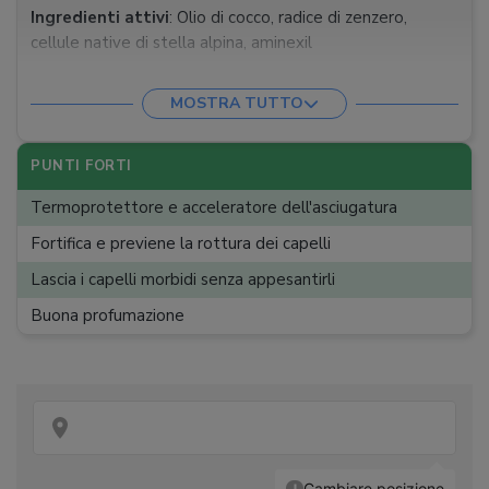
Ingredienti attivi
:
Olio di cocco, radice di zenzero,
cellule native di stella alpina, aminexil
Senza siliconi
:
MOSTRA TUTTO
Dosatore
:
Spray
Confezione
:
150 ml
PUNTI FORTI
Termoprotettore e acceleratore dell'asciugatura
Fortifica e previene la rottura dei capelli
Lascia i capelli morbidi senza appesantirli
Buona profumazione