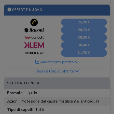
OFFERTE NUOVO
25,90 €
28,23 €
30,30 €
30,40 €
31,70 €
Andamento prezzo
Vedi dettaglio offerte
SCHEDA TECNICA
Formula
:
Liquido
Azioni
:
Protezione dal calore, fortificante, anticaduta
Tipo di capelli
:
Tutti