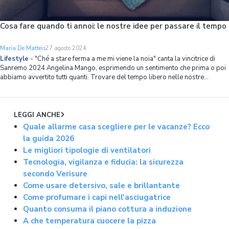
Cosa fare quando ti annoi: le nostre idee per passare il tempo
Maria De Matteis
27 agosto 2024
Lifestyle
-
"Ché a stare ferma a me mi viene la noia" canta la vincitrice di
Sanremo 2024 Angelina Mango, esprimendo un sentimento che prima o poi
abbiamo avvertito tutti quanti. Trovare del tempo libero nelle nostre
giornate frenetiche è infatti così raro che, quando si presenta l'occasione, non
sappiamo co
LEGGI ANCHE
Quale allarme casa scegliere per le vacanze? Ecco
la guida 2026
Le migliori tipologie di ventilatori
Tecnologia, vigilanza e fiducia: la sicurezza
secondo Verisure
Come usare detersivo, sale e brillantante
Come profumare i capi nell'asciugatrice
Quanto consuma il piano cottura a induzione
A che temperatura cuocere la pizza