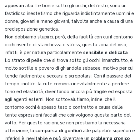
appesantito
. Le borse sotto gli occhi, del resto, sono un
fastidioso inestetismo che riguarda indistintamente uomini e
donne, giovani e meno giovani, talvolta anche a causa di una
predisposizione genetica.
Non dobbiamo stupirci, però, della facilità con cui il contorno
occhi risente di stanchezza e stress; questa zona del viso,
infatti, è per natura particolarmente
sensibile e delicata
.
Lo strato di pelle che si trova sotto gli occhi, innanzitutto, è
molto sottile e povero di ghiandole sebacee, motivo per cui
tende facilmente a seccarsi e screpolarsi. Con il passare del
tempo, inoltre, la cute comincia inevitabilmente a perdere
tono ed elasticità, diventando ancora più fragile ed esposta
agli agenti esterni. Non sottovalutiamo, infine, che il
contorno occhi è spesso teso o contratto a causa delle
tante espressioni facciali che coinvolgono questa parte del
volto. Per queste ragioni, se non prestiamo la necessaria
attenzione, la
comparsa di gonfiori
alle palpebre superiori e
inferiori è inevitabile e può diventare un
problema cronico
.