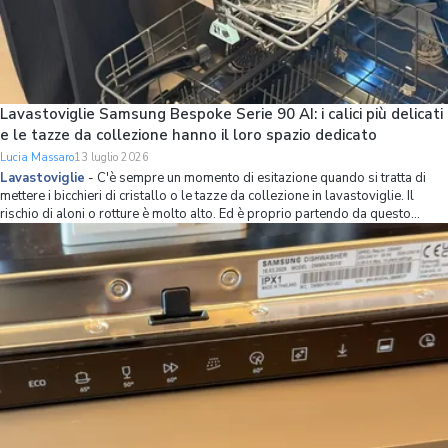
Lavastoviglie Samsung Bespoke Serie 90 AI: i calici più delicati
e le tazze da collezione hanno il loro spazio dedicato
Lucia Massaro
13 luglio 2026
Lavastoviglie
-
C'è sempre un momento di esitazione quando si tratta di
mettere i bicchieri di cristallo o le tazze da collezione in lavastoviglie. Il
rischio di aloni o rotture è molto alto. Ed è proprio partendo da questo
problema che Samsung ha ripensato l’organizzazione dello spazio interno
della lavastov