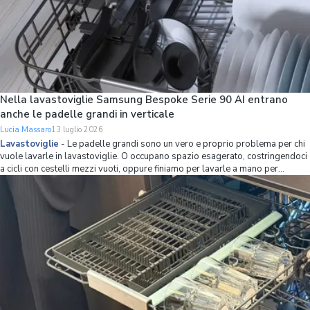
Nella lavastoviglie Samsung Bespoke Serie 90 AI entrano
anche le padelle grandi in verticale
Lucia Massaro
13 luglio 2026
Lavastoviglie
-
Le padelle grandi sono un vero e proprio problema per chi
vuole lavarle in lavastoviglie. O occupano spazio esagerato, costringendoci
a cicli con cestelli mezzi vuoti, oppure finiamo per lavarle a mano per
mettere più stoviglie possibile in lavastoviglie. Se non volete avere più
questo problema,