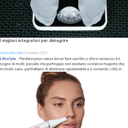
I migliori integratori per dimagrire
Giulia Manzetti
3 dicembre 2024
Lifestyle
-
Perdere peso senza dover fare sacrifici o sforzi eccessivi è il
sogno di molti; peccato che purtroppo non esistano sostanze magiche che,
in modo sano, permettano di eliminare rapidamente e a comando i chili in
eccesso. Ciò che però è in potere di tutti è seguire alcune semplici ma
fondamentali