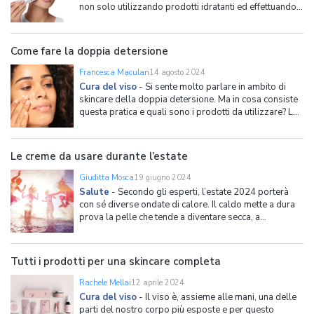
non solo utilizzando prodotti idratanti ed effettuando
una detersione profonda, ma anche rimuovendo la
peluria che interessa alcune aree del volto. L'arcata
sopraccigliare e i baffetti, in particolare, tendon
Come fare la doppia detersione
Francesca Maculan
14 agosto 2024
Cura del viso
-
Si sente molto parlare in ambito di
skincare della doppia detersione. Ma in cosa consiste
questa pratica e quali sono i prodotti da utilizzare? La
doppia detersione va bene per tutti i tipi di pelle?
Tante sono le domande e le risposte utili per fare una
doppia detersione che sia rispettosa della pr
Le creme da usare durante l’estate
Giuditta Mosca
19 giugno 2024
Salute
-
Secondo gli esperti, l’estate 2024 porterà
con sé diverse ondate di calore. Il caldo mette a dura
prova la pelle che tende a diventare secca, a
screpolarsi e persino più sensibile agli agenti
atmosferici. Per questo motivo è opportuno
proteggerla, prendendosene cura con delle creme
Tutti i prodotti per una skincare completa
idratanti
Rachele Mellai
12 aprile 2024
Cura del viso
-
Il viso è, assieme alle mani, una delle
parti del nostro corpo più esposte e per questo