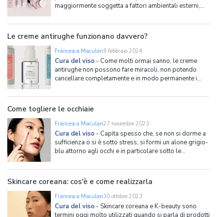
maggiormente soggetta a fattori ambientali esterni,
come freddo, sole e inquinamento. Per lo stesso
motivo, la pelle del viso è anche quella in cui sono più
evidenti i primi segni dell'invecchiamento cutane
Le creme antirughe funzionano davvero?
Francesca Maculan
9 febbraio 2024
Cura del viso
-
Come molti ormai sanno, le creme
antirughe non possono fare miracoli, non potendo
cancellare completamente e in modo permanente i
segni del tempo che passa. Utilizzarle regolarmente,
però, può senza dubbio offrire numerosi benefici alla
pelle, tra cui renderla più idratata, luminosa, compatta
Come togliere le occhiaie
e c
Francesca Maculan
27 novembre 2023
Cura del viso
-
Capita spesso che, se non si dorme a
sufficienza o si è sotto stress, si formi un alone grigio-
blu attorno agli occhi e in particolare sotto le
palpebre. Stiamo parlando delle occhiaie che, assieme
alle borse sotto gli occhi, alle zampe di gallina e al
colorito spento, sono un inestetismo del vis
Skincare coreana: cos'è e come realizzarla
Francesca Maculan
30 ottobre 2023
Cura del viso
-
Skincare coreana e K-beauty sono
termini oggi molto utilizzati quando si parla di prodotti