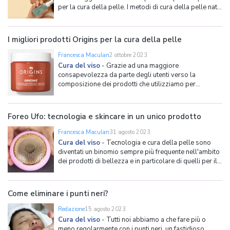
per la cura della pelle. I metodi di cura della pelle nati
e sviluppatisi in Corea e in altri paesi orientali hanno
negli ultimi anni riscosso un enorme successo anche
da noi, grazie alla loro efficacia e ad
I migliori prodotti Origins per la cura della pelle
Francesca Maculan
2 ottobre 2023
Cura del viso
-
Grazie ad una maggiore
consapevolezza da parte degli utenti verso la
composizione dei prodotti che utilizziamo per
prenderci cura della pelle, sono cresciuti anche i brand
che non solo offrono prodotti all'avanguardia, ma lo
fanno anche in modo trasparente, rendendo chiara la
Foreo Ufo: tecnologia e skincare in un unico prodotto
composizione e deriva
Francesca Maculan
31 agosto 2023
Cura del viso
-
Tecnologia e cura della pelle sono
diventati un binomio sempre più frequente nell'ambito
dei prodotti di bellezza e in particolare di quelli per il
viso. Prendersi cura del proprio viso con una beauty
routine quotidiana è infatti per molte il primo passo
per iniziare bene la giornata e dedicare u
Come eliminare i punti neri?
Redazione
15 agosto 2023
Cura del viso
-
Tutti noi abbiamo a che fare più o
meno regolarmente con i punti neri, un fastidioso