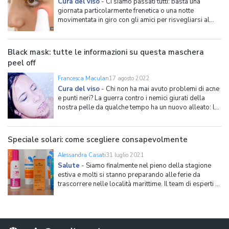
Cura del viso
-
Ci siamo passati tutti: basta una
giornata particolarmente frenetica o una notte
movimentata in giro con gli amici per risvegliarsi al
mattino con uno sguardo stanco e appesantito. Le
borse sotto gli occhi, del resto, sono un fastidioso
inestetismo che riguarda indistintamente uomini e
Black mask: tutte le informazioni su questa maschera
donne, giovan
peel off
Francesca Maculan
17 agosto 2022
Cura del viso
-
Chi non ha mai avuto problemi di acne
e punti neri? La guerra contro i nemici giurati della
nostra pelle da qualche tempo ha un nuovo alleato: la
black mask, il beauty product che sta facendo
impazzire il web. Ma che cos'è effettivamente questa
black mask? Funziona davvero? Da dove arriva e dove
Speciale solari: come scegliere consapevolmente
si
Alessandra Casati
31 luglio 2021
Salute
-
Siamo finalmente nel pieno della stagione
estiva e molti si stanno preparando alle ferie da
trascorrere nelle località marittime. Il team di esperti di
QualeScegliere.it ha deciso di dedicare uno speciale al
tema della cura della pelle e della prevenzione dai
raggi nocivi del sole. Lo studio prende