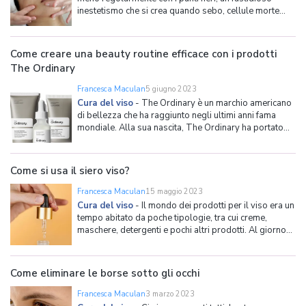
inestetismo che si crea quando sebo, cellule morte
della pelle ed altre impurità si accumulano nei pori fino
ad ostruirli. Una volta a contatto con l'aria, queste
sostanze si ossidano, assumendo il tipico colore
Come creare una beauty routine efficace con i prodotti
The Ordinary
Francesca Maculan
5 giugno 2023
Cura del viso
-
The Ordinary è un marchio americano
di bellezza che ha raggiunto negli ultimi anni fama
mondiale. Alla sua nascita, The Ordinary ha portato
una ventata di novità nel mondo dei prodotti per il viso
e del make-up, soprattutto grazie alla sua filosofia
originale e al suo approccio alla skincare comp
Come si usa il siero viso?
Francesca Maculan
15 maggio 2023
Cura del viso
-
Il mondo dei prodotti per il viso era un
tempo abitato da poche tipologie, tra cui creme,
maschere, detergenti e pochi altri prodotti. Al giorno
d'oggi il numero di prodotti da applicare per prendersi
cura del viso in modo completo sono aumentati in
modo considerevole. Il nostro scaffale si arricchi
Come eliminare le borse sotto gli occhi
Francesca Maculan
3 marzo 2023