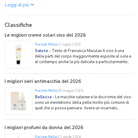
Leggi di più
Classifiche
Le migliori creme solari viso del 2026
Rachele Mellai
11 luglio 2026
Salute
-
Testo di Francesca Maculan Il viso è una
delle parti del corpo maggiormente esposte al sole e
al contempo anche la più delicata e particolarmente
soggetta ai segni dell'invecchiamento. Ecco perché,
anche alla luce degli ultimi cambiamenti climatici,
utilizzare una crema solare appositamente pensa
I migliori sieri antimacchia del 2026
Rachele Mellai
18 maggio 2026
Bellezza
-
Le macchie cutanee e le discromie del viso
sono un inestetismo della pelle molto più comune di
quel che si possa pensare. Avere un incarnato
luminoso e omogeneo è un desiderio diffuso e chi ha
interesse verso i prodotti pensati per migliorare il
proprio aspetto sa che, negli ultimi anni, l'industr
I migliori profumi da donna del 2026
Rachele Mellai
13 aprile 2026