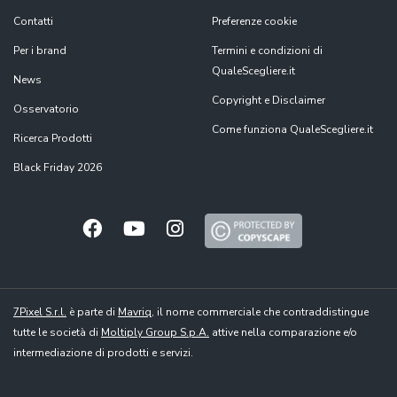
Contatti
Preferenze cookie
Per i brand
Termini e condizioni di
QualeScegliere.it
News
Copyright e Disclaimer
Osservatorio
Come funziona QualeScegliere.it
Ricerca Prodotti
Black Friday 2026
7Pixel S.r.l.
è parte di
Mavriq
, il nome commerciale che contraddistingue
tutte le società di
Moltiply Group S.p.A.
attive nella comparazione e/o
intermediazione di prodotti e servizi.