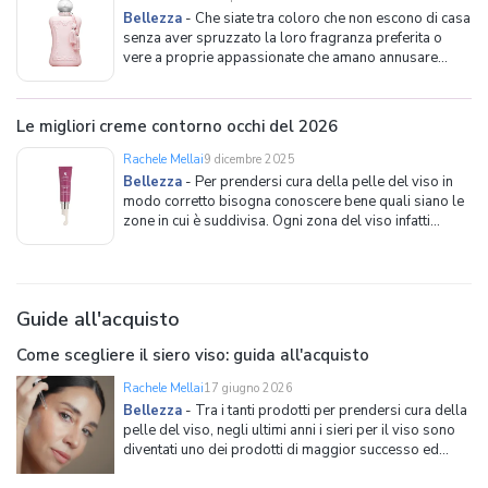
Bellezza
-
Che siate tra coloro che non escono di casa
senza aver spruzzato la loro fragranza preferita o
vere a proprie appassionate che amano annusare
fragranze sempre nuove, ricercare essenze particolari
e arricchire la propria collezione personale, scoprire e
scegliere un profumo è un viaggio avvincente,
Le migliori creme contorno occhi del 2026
Rachele Mellai
9 dicembre 2025
Bellezza
-
Per prendersi cura della pelle del viso in
modo corretto bisogna conoscere bene quali siano le
zone in cui è suddivisa. Ogni zona del viso infatti
presenta caratteristiche ben distinte che devono
essere assecondate con i prodotti cosmetici più
adeguati al fine di ottenere dei buoni risultati.Solit
Guide all'acquisto
Come scegliere il siero viso: guida all'acquisto
Rachele Mellai
17 giugno 2026
Bellezza
-
Tra i tanti prodotti per prendersi cura della
pelle del viso, negli ultimi anni i sieri per il viso sono
diventati uno dei prodotti di maggior successo ed
immancabili in una beauty routine che si rispetti. Come