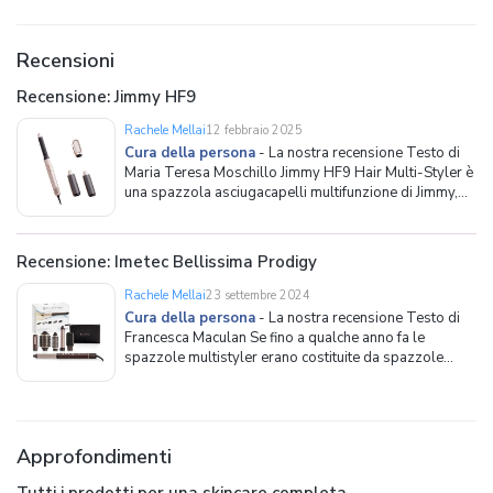
vedremo, le ragioni di questo successo sono
numerose. I sieri per il viso sono infatti og
Recensioni
Recensione: Jimmy HF9
Rachele Mellai
12 febbraio 2025
Cura della persona
-
La nostra recensione Testo di
Maria Teresa Moschillo Jimmy HF9 Hair Multi-Styler è
una spazzola asciugacapelli multifunzione di Jimmy,
brand specializzato nella produzione di tool per la
pulizia e la cura della persona, pensata per mettere in
piega i capelli come dal parrucchiere. Consente di
Recensione: Imetec Bellissima Prodigy
Rachele Mellai
23 settembre 2024
Cura della persona
-
La nostra recensione Testo di
Francesca Maculan Se fino a qualche anno fa le
spazzole multistyler erano costituite da spazzole
rotonde che, ruotando automaticamente, sostituivano
spazzola e phon, oggi i multistyler possono fare
molto di più. Oltre a Dyson con il suo Airwrap e a
Shark, che l'anno sc
Approfondimenti