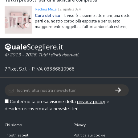
Tutti i prodotti per una skincare completa
Rachele Mellai
12 aprile 2024
Cura del viso
-
Il viso è, assieme alle mani, una delle
parti del nostro corpo più esposte e per questo
maggiormente soggetta a fattori ambientali esterni,
come freddo, sole e inquinamento. Per lo stesso
motivo, la pelle del viso è anche quella in cui sono più
evidenti i primi segni dell'invecchiamento cutane
© 2013 - 2026. Tutti i diritti riservati.
7Pixel S.r.l.
- P.IVA 03386810968
Confermo la presa visione della
privacy policy
e
desidero iscrivermi alla newsletter
Chi siamo
Privacy
I nostri esperti
Politica sui cookie