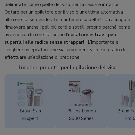
delimitate come quelle del viso, senza causare irritazioni.
Optare per un epilatore per il viso è un’ottima alternativa
alla ceretta se desiderate mantenere la pelle liscia a lungo e
rimuovere anche i peli più corti e sottili, proprio perché, come
avviene con la ceretta, anche l’
epilatore estrae i peli
superflui alla radice senza strapparli
. L’importante è
scegliere un epilatore che sia sicuro per il viso e in grado di
effettuare un’epilazione di precisone.
I migliori prodotti per l'epilazione del viso
Braun Skin
Philips Lumea
Braun F
i·Expert
9900 Series
Pro 
BRI951/00