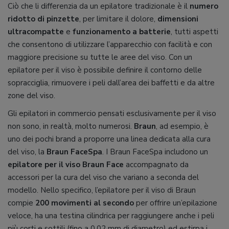
Ciò che li differenzia da un epilatore tradizionale è il
numero
ridotto di pinzette
, per limitare il dolore,
dimensioni
ultracompatte
e
funzionamento a batterie
, tutti aspetti
che consentono di utilizzare l’apparecchio con facilità e con
maggiore precisione su tutte le aree del viso. Con un
epilatore per il viso è possibile definire il contorno delle
sopracciglia, rimuovere i peli dall’area dei baffetti e da altre
zone del viso.
Gli epilatori in commercio pensati esclusivamente per il viso
non sono, in realtà, molto numerosi.
Braun
, ad esempio, è
uno dei pochi brand a proporre una linea dedicata alla cura
del viso, la
Braun FaceSpa
. I Braun FaceSpa includono un
epilatore per il viso Braun Face
accompagnato da
accessori per la cura del viso che variano a seconda del
modello. Nello specifico, l’epilatore per il viso di Braun
compie
200 movimenti al secondo
per offrire un’epilazione
veloce, ha una testina cilindrica per raggiungere anche i peli
più corti e sottili (fino a 0,02 mm di diametro) ed estirpa i