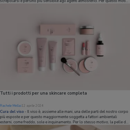
screpolarsi e persino più sensibile agli agenti atmosferici. Per questo motivo
è opportuno proteggerla, prendendosene cura con delle creme idratanti
Tutti i prodotti per una skincare completa
Rachele Mellai
12 aprile 2024
Cura del viso
-
Il viso è, assieme alle mani, una delle parti del nostro corpo
più esposte e per questo maggiormente soggetta a fattori ambientali
esterni, come freddo, sole e inquinamento. Per lo stesso motivo, la pelle del
viso è anche quella in cui sono più evidenti i primi segni dell'invecchiamento