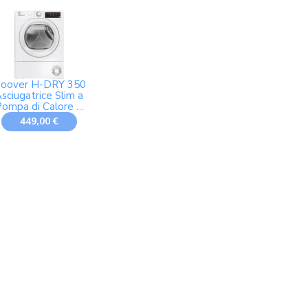
oover H-DRY 350
sciugatrice Slim a
Pompa di Calore 7
Kg, Bianco
449,00 €