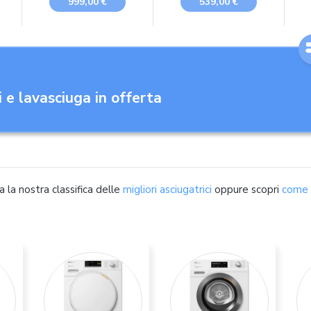
999,00 €
539,00 €
,
Calore, Wifi, AI Dry,
Tecnologia
Programma
SensiCare e
a
Igienizzante, Carica
MixCare per Cotoni
Frontale, 68,6L x
e Sintetici,
98,4H x 84,4P cm
Programma
Lenzuola XL, Filtro
EasyClean, Pompa
di Calore,
i e lavasciuga in offerta
850x596x638 mm
 la nostra classifica delle
migliori asciugatrici
oppure scopri
come s