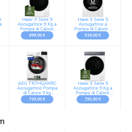
B
Haier X Serie 9
Haier X Serie 5
a
Asciugatrice 9 Kg a
Asciugatrice a
Pompa di Calore,
Pompa di Calore 9
e
Libera Installazione,
Kg, Classe D, Bianca
D
499,00 €
519,00 €
Classe C, Ultra
Sense 3D Tech,
Ultra Reverse
Drum, Wi-Fi e App
hOn, Filtro 3in1,
84.5x59.5x68.4 cm,
Bianca - HD90-
CQ387U1-IT
C
AEG TR7HGAM9C
Haier X Serie 9
Asciugatrice Pompa
Asciugatrice 9 Kg a
di Calore 9 kg
Pompa di Calore,
,
ProSense Serie
Libera Installazione,
729,00 €
735,00 €
7000
Classe A, Twin
Turbo, Ultra Sense
3D Tech, Wi-Fi e
App hOn, Filtro
im
3in1, I-Refresh,
L
84.5x59.5x68 cm,
Bianca - HD90-