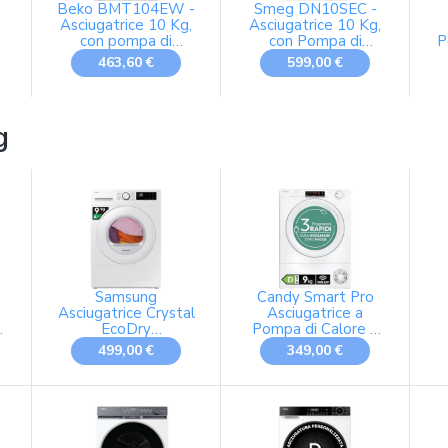
Beko BMT104EW -
Smeg DN10SEC -
Asciugatrice 10 Kg,
Asciugatrice 10 Kg,
0
con pompa di
con Pompa di
P
a
calore, Libera
Calore, Libera
463,60 €
599,00 €
Installazione,
installazione, Classe
Inverter, Classe
energetica C
energetica C
g
L
Samsung
Candy Smart Pro
Asciugatrice Crystal
Asciugatrice a
9
EcoDry
Pompa di Calore 9
DV90DG52A0TE, 9
Kg, Classe D, Bianca
D
499,00 €
349,00 €
kg, Wifi, Pompa di
Calore, Optimal Dry
Sensor, Display
Led, Filtro 2 in 1,
T
Carica Frontale, 60l
D
x 85h x 60p cm