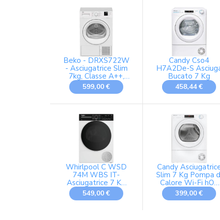
60P cm
Beko - DRXS722W
Candy Cso4
- Asciugatrice Slim
H7A2De-S Asciug
7kg, Classe A++,
Bucato 7 Kg
linea estetica Basic,
599,00 €
458,44 €
Display Digit, oblò
bianco con
manopola bianca,
Partenza ritardata
0-24h, Dimensioni
AxLxP:
84,7x59,7x50,8cm
Whirlpool C WSD
Candy Asciugatric
74M WBS IT-
Slim 7 Kg Pompa d
Asciugatrice 7 Kg
Calore Wi-Fi hOn
Slim A Pompa Di
Classe E, 48 cm,
549,00 €
399,00 €
Calore
Woolmark CRO4
H7A2TE-S