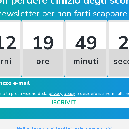
n perdere l'inizio degli scon
a newsletter
per non farti scappare
12
19
49
rni
ore
minuti
sec
o la presa visione della
privacy policy
e desidero iscrivermi alla 
ISCRIVITI
Nell'attesa scopri le offerte del momento