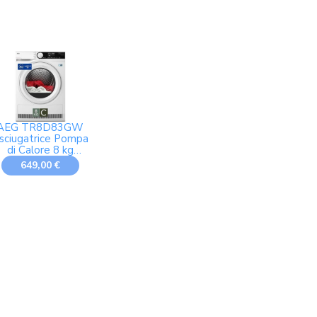
AEG TR8D83GW
sciugatrice Pompa
di Calore 8 kg
bsoluteCare Serie
649,00 €
8000