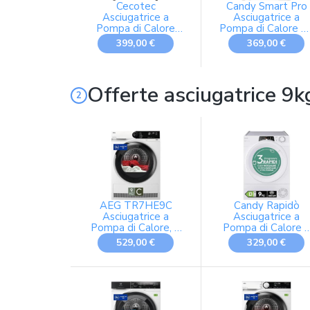
Cecotec
Candy Smart Pro
Asciugatrice a
Asciugatrice a
Pompa di Calore
Pompa di Calore 1
10Kg Bolero
Kg, Classe D, Bianc
399,00 €
369,00 €
Dresscode Dry
10180. 700W,
Classe E(A++), 15
Programmi, 3 Livelli
Offerte asciugatrice 9k
Asciugatura,
SpaCare, Antipiega,
Accessorio Scarpe,
Bianca, Risparmio
Energetico
AEG TR7HE9C
Candy Rapidò
Asciugatrice a
Asciugatrice a
Pompa di Calore, 9
Pompa di Calore 
kg, Serie 7000,
Kg, Classe D,
529,00 €
329,00 €
Tecnologia
Bianco
SensiDry, Classe C,
MixDry per Cotoni e
Sintetici,
Tecnologia
PreciseDry per