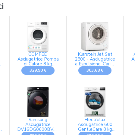
ci
COMFEE'
Klarstein Jet Set
Asciugatrice Pompa
2500 - Asciugatrice
A
8
di Calore 8 kg
a Espulsione, Carica
Asciugatura 35'
Frontale, 850 W,
A
329,90 €
303,68 €
EcoDry
Libera
Installazione/Sottopiano,
Classe C, 2,5 kg,
Riscaldamento
PTC, Calore fino a
60 C, Timer 20-200
min, Bianca
Samsung
Electrolux
Asciugatrice
Asciugatrice 600
U3,
DV16DG8600BVU3,
GentleCare 8 kg
16 kg, Pompa di
EW6HA28G,