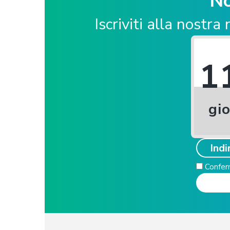
No
Iscriviti alla nostr
1
gio
Conferm