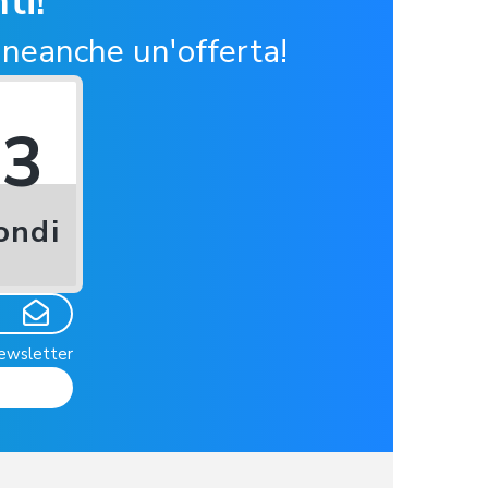
ti!
 neanche un'offerta!
22
ondi
newsletter