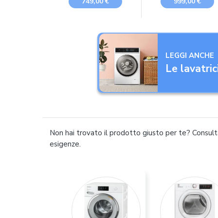
749,00 €
999,00 €
8000
Calore, Wifi, AI Dry
Programma
Igienizzante, Caric
Frontale, 68,6L x
98,4H x 84,4P cm
LEGGI ANCHE
Le lavatric
Non hai trovato il prodotto giusto per te? Consulta
esigenze.