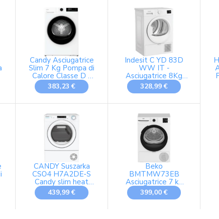
AQ387U1-IT
Candy Asciugatrice
Indesit C YD 83D
H
a
Slim 7 Kg Pompa di
WW IT -
A
Calore Classe D -
Asciugatrice 8Kg
GDS 7N2B-S
Slim A Pompa di
383,23 €
328,99 €
Calore, Libera
Installazione, Classe
D, Filtro 2 In 1, Ciclo
Veloce, Cotone Eco.
84,6 x 59,8 x 54,5
cm
e
CANDY Suszarka
Beko
i
CSO4 H7A2DE-S
BMTMW73EB
Candy slim heat
Asciugatrice 7 kg
pump
Slim classe D
439,99 €
399,00 €