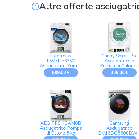
Altre offerte asciugatri
Electrolux
Candy Smart Pro
EW7H583W
Asciugatrice a
Asciugatrice Pompa
Pompa di Calore 
di Calore 8 kg
Kg, Classe D,
599,00 €
309,00 €
3DSense Serie 700
Bianco
AEG TR8HGAM8B
Samsung
Asciugatrice Pompa
Asciugatrice
di Calore 8 kg
DV16DG8600BW/
AbsoluteCare Serie
16 kg, Pompa di