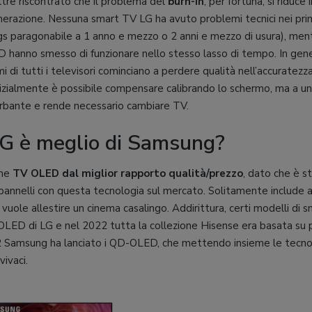
oltre riscontrato che il problema del
burn-in
, per fortuna, si riduce
enerazione. Nessuna smart TV LG ha avuto problemi tecnici nei pri
s paragonabile a 1 anno e mezzo o 2 anni e mezzo di usura), men
nno smesso di funzionare nello stesso lasso di tempo. In genera
i di tutti i televisori cominciano a perdere qualità nell’accuratezza
. Inizialmente è possibile compensare calibrando lo schermo, ma a u
isturbante e rende necessario cambiare TV.
G è meglio di Samsung?
one
TV OLED dal miglior rapporto qualità/prezzo
, dato che è s
annelli con questa tecnologia sul mercato. Solitamente include a
hi vuole allestire un cinema casalingo. Addirittura, certi modelli d
LED di LG e nel 2022 tutta la collezione Hisense era basata su 
22 Samsung ha lanciato i QD-OLED, che mettendo insieme le tec
vivaci.