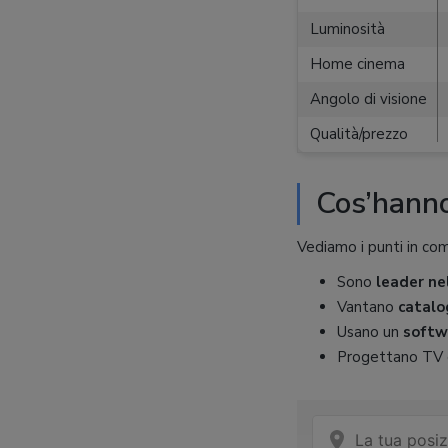
Luminosità
Home cinema
Angolo di visione
Qualità/prezzo
Cos’hann
Vediamo i punti in co
Sono
leader ne
Vantano
catalo
Usano un
softwa
Progettano TV