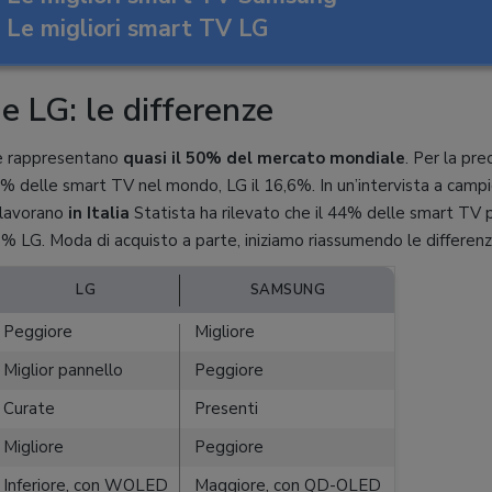
Le migliori smart TV LG
 LG: le differenze
e rappresentano
quasi il 50% del mercato mondiale
. Per la pr
% delle smart TV nel mondo, LG il 16,6%. In un’intervista a campi
 lavorano
in Italia
Statista ha rilevato che il 44% delle smart TV
3% LG. Moda di acquisto a parte, iniziamo riassumendo le differen
LG
SAMSUNG
Peggiore
Migliore
Miglior pannello
Peggiore
Curate
Presenti
Migliore
Peggiore
Inferiore, con WOLED
Maggiore, con QD-OLED