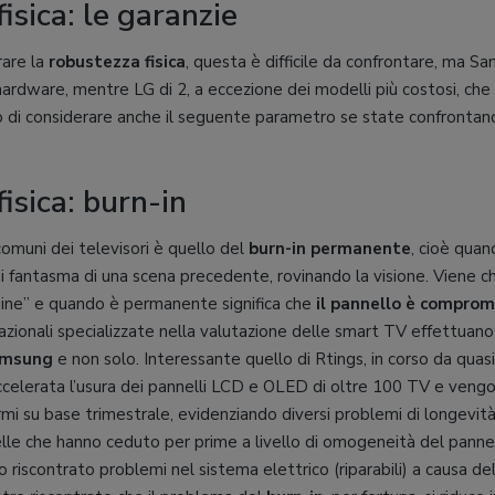
isica: le garanzie
rare la
robustezza fisica
, questa è difficile da confrontare, ma S
l’hardware, mentre LG di 2, a eccezione dei modelli più costosi, che
mo di considerare anche il seguente parametro se state confrontan
isica: burn-in
omuni dei televisori è quello del
burn-in permanente
, cioè quan
i fantasma di una scena precedente, rovinando la visione. Viene 
gine” e quando è permanente significa che
il pannello è compro
azionali specializzate nella valutazione delle smart TV effettuan
Samsung
e non solo. Interessante quello di Rtings, in corso da quasi
accelerata l’usura dei pannelli LCD e OLED di oltre 100 TV e vengono
mi su base trimestrale, evidenziando diversi problemi di longevit
le che hanno ceduto per prime a livello di omogeneità del panne
 riscontrato problemi nel sistema elettrico (riparabili) a causa 