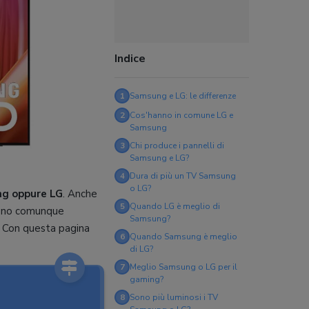
Indice
1
Samsung e LG: le differenze
2
Cos'hanno in comune LG e
Samsung
3
Chi produce i pannelli di
Samsung e LG?
4
Dura di più un TV Samsung
o LG?
g oppure LG
. Anche
5
Quando LG è meglio di
 sono comunque
Samsung?
. Con questa pagina
6
Quando Samsung è meglio
di LG?
7
Meglio Samsung o LG per il
gaming?
8
Sono più luminosi i TV