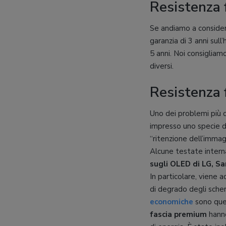
Resistenza f
Se andiamo a conside
garanzia di 3 anni sul
5 anni. Noi consiglia
diversi.
Resistenza f
Uno dei problemi più c
impresso uno specie d
“ritenzione dell’imma
Alcune testate intern
sugli OLED di LG, 
In particolare, viene 
di degrado degli scher
economiche
sono quel
fascia premium
hanno