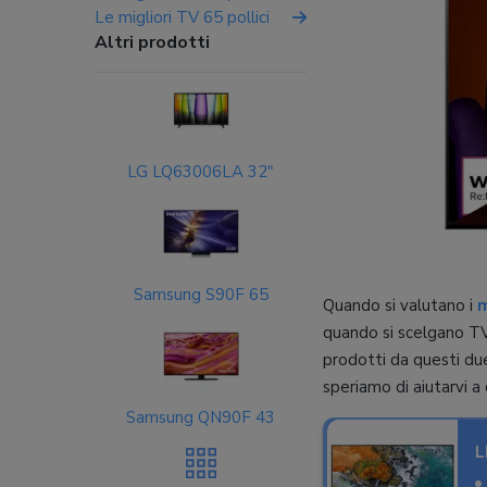
Le migliori TV 65 pollici
Altri prodotti
LG LQ63006LA 32"
Samsung S90F 65
Quando si valutano i
m
quando si scelgano TV 
prodotti da questi du
speriamo di aiutarvi 
Samsung QN90F 43
L