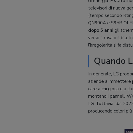
di energia. È stato in
televisori di nuova g
(tempo secondo Rting
QN900A e S95B OLED ha
dopo 5 anni
gli scherm
verso il rosa o il blu
l’irregolarità si fa d
Quando L
In generale, LG prop
aziende a immettere p
care a chi gioca e a c
montano i pannelli WO
LG. Tuttavia, dal 20
producendo colori più 