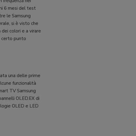
 in frequenza nei
mi 6 mesi del test
tre le Samsung
le, si è visto che
 dei colori e a virare
n certo punto
tata una delle prime
lcune funzionalità
i smart TV Samsung
pannelli OLED.EX di
nologie OLED e LED