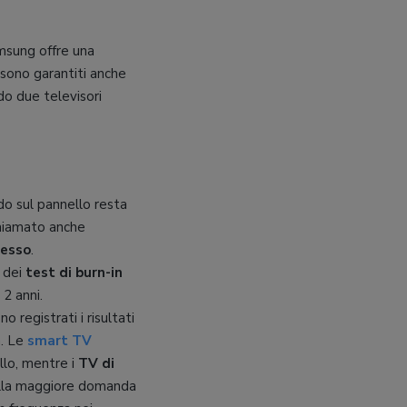
amsung offre una
 sono garantiti anche
do due televisori
do sul pannello resta
chiamato anche
messo
.
o dei
test di burn-in
 2 anni.
 registrati i risultati
à. Le
smart TV
llo, mentre i
TV di
della maggiore domanda