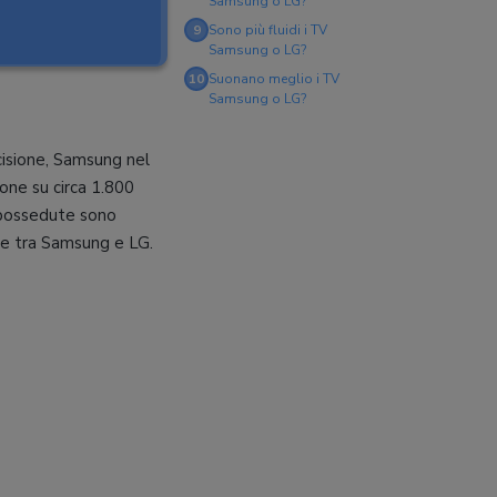
Samsung o LG?
9
Sono più fluidi i TV
Samsung o LG?
10
Suonano meglio i TV
Samsung o LG?
ecisione, Samsung nel
one su circa 1.800
 possedute sono
ze tra Samsung e LG.