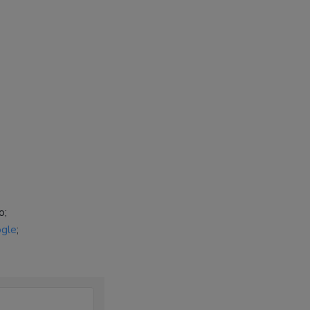
o;
gle
;