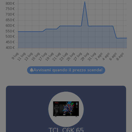
Avvisami quando il prezzo scende!
TCL C6K 65