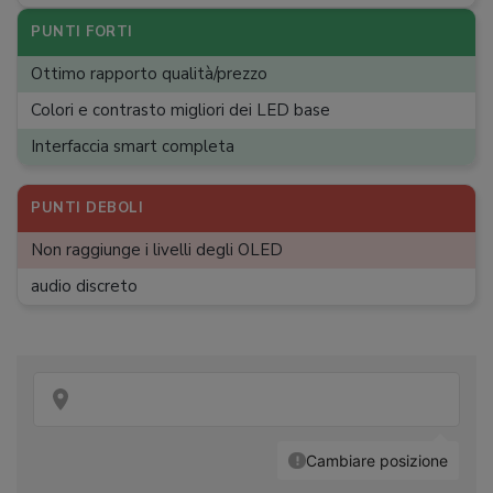
Versione Bluetooth
:
5.0
PUNTI FORTI
Assistenti vocali
:
Alexa, Google Assistant
Ottimo rapporto qualità/prezzo
Porte HDMI
:
4
Colori e contrasto migliori dei LED base
Uscite audio
:
Ottica
Interfaccia smart completa
Porte USB 2.0
:
0
Porta Ethernet
PUNTI DEBOLI
:
Configurazione VESA
:
300 x 300
Non raggiunge i livelli degli OLED
Dimensioni
:
144,7 x 29,6 x 89,5 cm
audio discreto
Peso
:
17,8 kg
Classe energetica
:
F