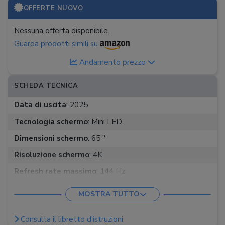
OFFERTE NUOVO
Nessuna offerta disponibile.
Guarda prodotti simili su
Andamento prezzo
SCHEDA TECNICA
Data di uscita
:
2025
Tecnologia schermo
:
Mini LED
Dimensioni schermo
:
65 ''
Risoluzione schermo
:
4K
Refresh rate massimo
:
144 Hz
HDR
:
HDR, HDR10, HDR10+, HLG
MOSTRA TUTTO
Sistema operativo
:
Google TV
Consulta il libretto d'istruzioni
Standard Wi-Fi
:
Wi-Fi 5