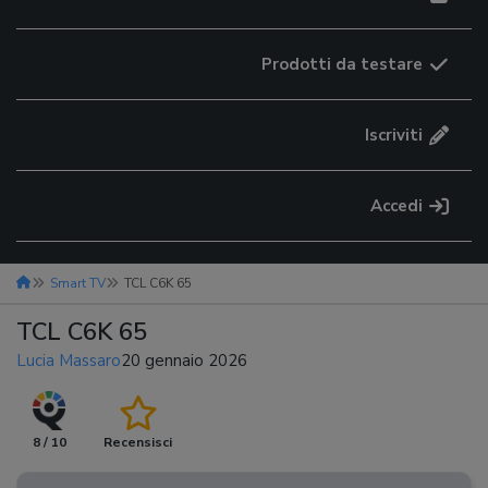
Prodotti da testare
Iscriviti
Accedi
Smart TV
TCL C6K 65
TCL C6K 65
Lucia Massaro
20 gennaio 2026
8 / 10
Recensisci