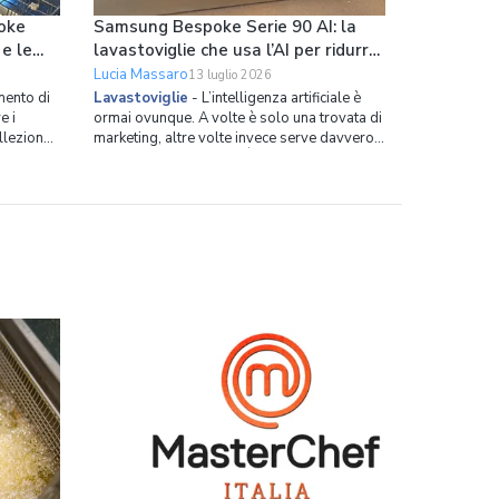
oke
Samsung Bespoke Serie 90 AI: la
 e le
lavastoviglie che usa l’AI per ridurre
loro
i consumi
Lucia Massaro
13 luglio 2026
ento di
Lavastoviglie
-
L’intelligenza artificiale è
e i
ormai ovunque. A volte è solo una trovata di
ollezione
marketing, altre volte invece serve davvero a
rotture è
risolvere dei problemi. È il caso della nuova
da questo
lavastoviglie da incasso di Samsung. Si
o
chiama Bespoke Serie 90 AI, ha 14 coperti,
no della
spazio interno ottimizzato in modo capillare