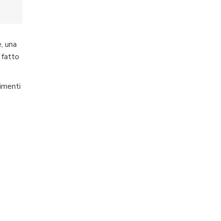
, una
 fatto
limenti