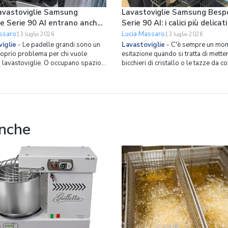
avastoviglie Samsung
Lavastoviglie Samsung Besp
e Serie 90 AI entrano anche
Serie 90 AI: i calici più delicati
lle grandi in verticale
tazze da collezione hanno il 
ssaro
Lucia Massaro
13 luglio 2026
13 luglio 2026
spazio dedicato
iglie
-
Le padelle grandi sono un
Lavastoviglie
-
C'è sempre un mom
roprio problema per chi vuole
esitazione quando si tratta di metter
n lavastoviglie. O occupano spazio
bicchieri di cristallo o le tazze da c
, costringendoci a cicli con cestelli
in lavastoviglie. Il rischio di aloni o 
ti, oppure finiamo per lavarle a
molto alto. Ed è proprio partendo 
mettere più stoviglie possibile in
problema che Samsung ha ripensat
glie. Se non volete avere più
l’organizzazione dello spazio inter
roblema,
lavastov
anche