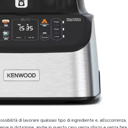
 possibilità di lavorare qualsiasi tipo di ingrediente e, all’occorrenza,
Serve in dotazione, anche in questo caso senza sforzo e senza fare 