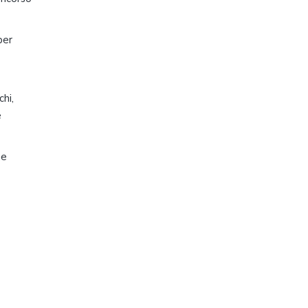
per
chi,
e
ne