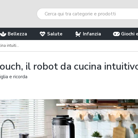
Bellezza
Salute
Infanzia
Giochi 
 intuitivo
h, il robot da cucina intuitiv
iglia e ricorda