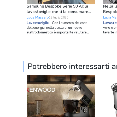
Samsung Bespoke Serie 90 AI: la
Nella l
lavastoviglie che ti fa consumare
Bespok
meno ogni giorno
le pade
Lucia Massaro
Lucia Ma
13 luglio 2026
Lavastoviglie
-
Con l’aumento dei costi
Lavastov
dell’energia, nella scelta di un nuovo
vero e p
elettrodomestico è importante valutare
lavarle i
l’efficienza energetica. Samsung ha costruito
esagerato
la nuova lavastoviglie da incasso Bespoke
mezzi vuo
Serie 90 AI partendo proprio da questo
mano per 
principio, combinando una classe energetica
lavastovi
A con strumenti int
questo p
Potrebbero interessarti 