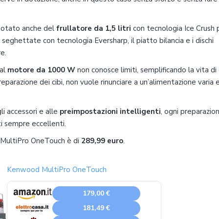
dotato anche del
frullatore da 1,5 litri
con tecnologia Ice Crush 
e seghettate con tecnologia Eversharp, il piatto bilancia e i dischi
re.
 al
motore da 1000 W
non conosce limiti, semplificando la vita di 
arazione dei cibi, non vuole rinunciare a un’alimentazione varia 
li accessori e alle
preimpostazioni intelligenti
, ogni preparazio
ti sempre eccellenti.
d MultiPro OneTouch è di
289,99 euro
.
Kenwood MultiPro OneTouch
179,00 €
181,49 €