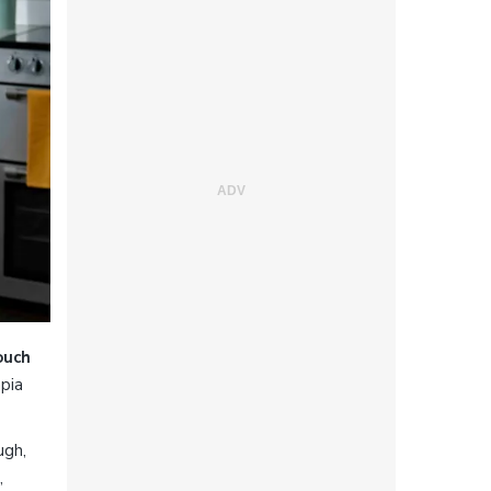
ouch
mpia
ugh,
,