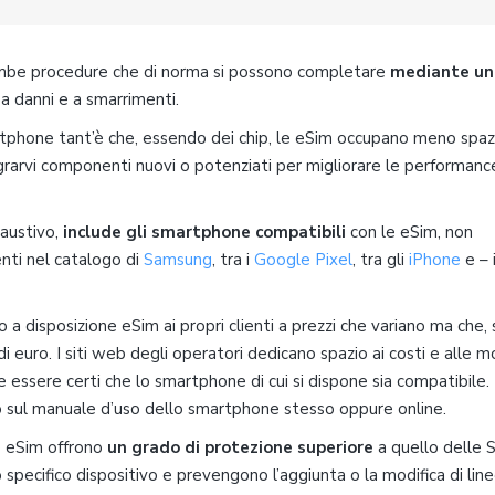
rambe procedure che di norma si possono completare
mediante un
 a danni e a smarrimenti.
artphone tant’è che, essendo dei chip, le eSim occupano meno spaz
ntegrarvi componenti nuovi o potenziati per migliorare le performanc
saustivo,
include gli smartphone compatibili
con le eSim, non
senti nel catalogo di
Samsung
, tra i
Google Pixel
, tra gli
iPhone
e – 
a disposizione eSim ai propri clienti a prezzi che variano ma che,
di euro. I siti web degli operatori dedicano spazio ai costi e alle m
e essere certi che lo smartphone di cui si dispone sia compatibile.
o sul manuale d’uso dello smartphone stesso oppure online.
le eSim offrono
un grado di protezione superiore
a quello delle 
specifico dispositivo e prevengono l’aggiunta o la modifica di line