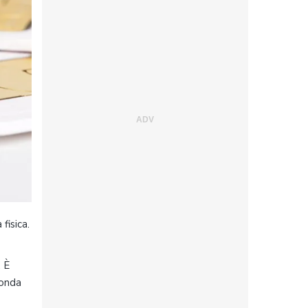
fisica.
. È
conda