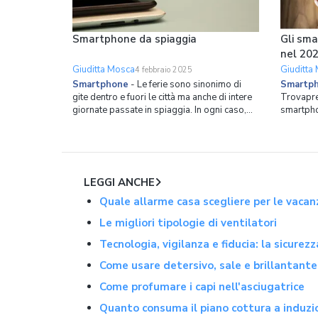
Smartphone da spiaggia
Gli sma
nel 20
Giuditta Mosca
Giuditta
4 febbraio 2025
Smartphone
-
Le ferie sono sinonimo di
Smartp
gite dentro e fuori le città ma anche di intere
Trovaprez
giornate passate in spiaggia. In ogni caso,
smartpho
portare con sé lo smartphone che si usa tutti
ricerche 
i giorni, magari un iPhone oppure un altro
2024. I dati emersi non creano scalpore: al
dispositivo di alta gamma, può non essere
primo po
la migliore delle soluzioni. Ci sono valide
a seguir
terzo gr
LEGGI ANCHE
Quale allarme casa scegliere per le vacan
Le migliori tipologie di ventilatori
Tecnologia, vigilanza e fiducia: la sicurez
Come usare detersivo, sale e brillantante
Come profumare i capi nell'asciugatrice
Quanto consuma il piano cottura a induzi