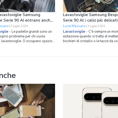
avastoviglie Samsung
Lavastoviglie Samsung Besp
e Serie 90 AI entrano anche
Serie 90 AI: i calici più delicati
lle grandi in verticale
tazze da collezione hanno il 
ssaro
Lucia Massaro
13 luglio 2026
13 luglio 2026
spazio dedicato
iglie
-
Le padelle grandi sono un
Lavastoviglie
-
C'è sempre un mom
roprio problema per chi vuole
esitazione quando si tratta di metter
n lavastoviglie. O occupano spazio
bicchieri di cristallo o le tazze da c
, costringendoci a cicli con cestelli
in lavastoviglie. Il rischio di aloni o 
ti, oppure finiamo per lavarle a
molto alto. Ed è proprio partendo 
mettere più stoviglie possibile in
problema che Samsung ha ripensat
glie. Se non volete avere più
l’organizzazione dello spazio inter
roblema,
lavastov
anche