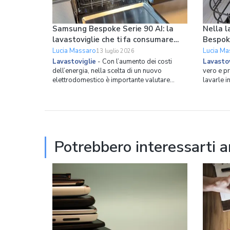
Samsung Bespoke Serie 90 AI: la
Nella l
lavastoviglie che ti fa consumare
Bespok
meno ogni giorno
le pade
Lucia Massaro
Lucia Ma
13 luglio 2026
Lavastoviglie
-
Con l’aumento dei costi
Lavastov
dell’energia, nella scelta di un nuovo
vero e p
elettrodomestico è importante valutare
lavarle i
l’efficienza energetica. Samsung ha costruito
esagerato
la nuova lavastoviglie da incasso Bespoke
mezzi vuo
Serie 90 AI partendo proprio da questo
mano per 
principio, combinando una classe energetica
lavastovi
A con strumenti int
questo p
Potrebbero interessarti 