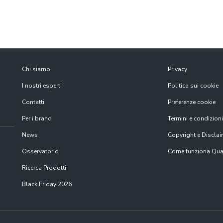
Chi siamo
Privacy
I nostri esperti
Politica sui cookie
Contatti
Preferenze cookie
Per i brand
Termini e condizioni
News
Copyright e Disclai
Osservatorio
Come funziona Qual
Ricerca Prodotti
Black Friday 2026