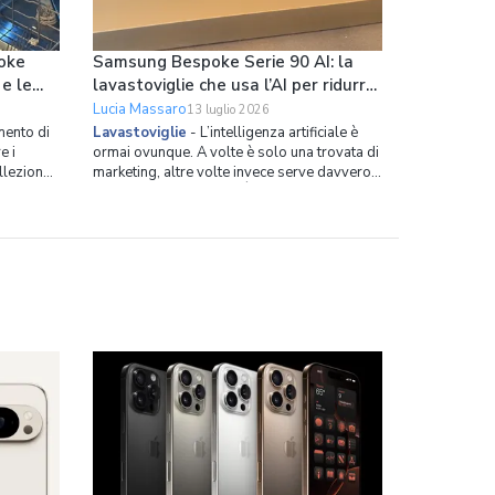
oke
Samsung Bespoke Serie 90 AI: la
 e le
lavastoviglie che usa l’AI per ridurre
loro
i consumi
Lucia Massaro
13 luglio 2026
ento di
Lavastoviglie
-
L’intelligenza artificiale è
e i
ormai ovunque. A volte è solo una trovata di
ollezione
marketing, altre volte invece serve davvero a
rotture è
risolvere dei problemi. È il caso della nuova
da questo
lavastoviglie da incasso di Samsung. Si
o
chiama Bespoke Serie 90 AI, ha 14 coperti,
no della
spazio interno ottimizzato in modo capillare