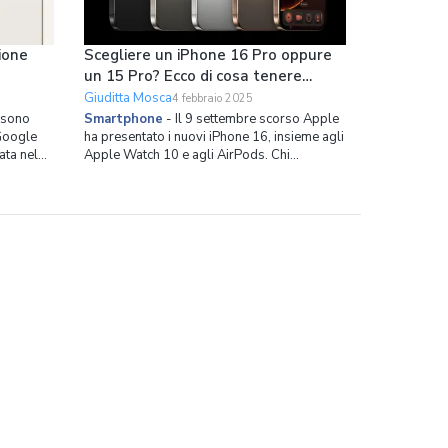
zione
Scegliere un iPhone 16 Pro oppure
un 15 Pro? Ecco di cosa tenere
conto
Giuditta Mosca
4 febbraio 2025
e sono
Smartphone
-
Il 9 settembre scorso Apple
 Google
ha presentato i nuovi iPhone 16, insieme agli
ata nel
Apple Watch 10 e agli AirPods. Chi
tori
possiede un iPhone 15 Pro e si chiede se
valga la pena acquistare un iPhone 16 Pro
er chi
dovrebbe fermarsi un momento e valutare la
. La
situazione nel suo insieme. Per rispondere a
questa domanda v