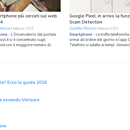
rtphone più cercati sul web
Google Pixel, in arrivo la fun
24
Scam Detection
 Mosca
Giuditta Mosca
4 febbraio 2025
4 febbraio 2025
hone
-
L’Osservatorio del portale
Smartphone
-
Le truffe telefonich
zi.it si è concentrato sugli
ormai all’ordine del giorno e l’app
ne con il maggiore numero di
Telefono si adatta ai tempi. Annunci
online durante i primi due mesi del
corso della conferenza per sviluppa
Google I/O 2024, la funzione Scam
sto figurano gli iPhone 15 Pro Max,
Detection è ora disponibile in beta p
e i Samsung Galaxy S24 Ultra e sul
possiede un dispositivo Google Pixel
adino d
funzione Scam Dete
ze? Ecco la guida 2026
za secondo Verisure
one