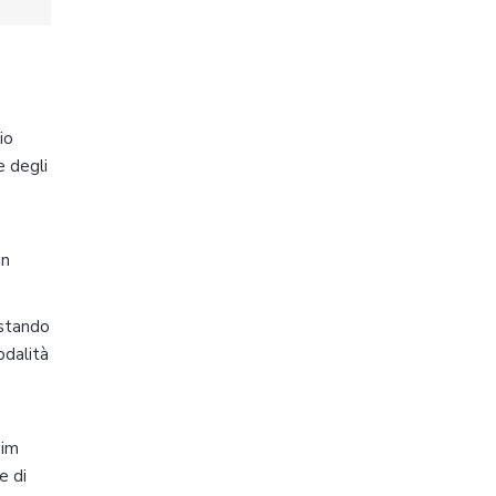
io
e degli
in
 stando
odalità
Sim
e di