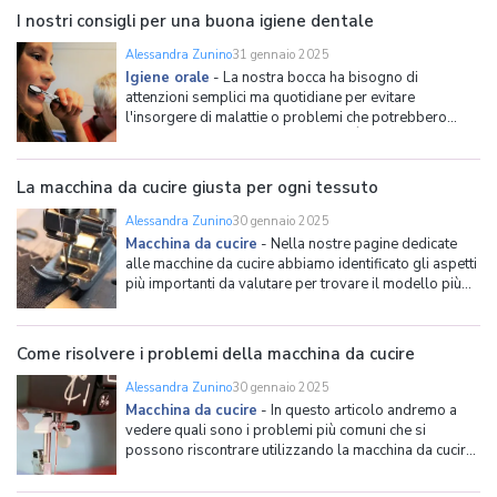
solide e liquide in particelle finissime cap
I nostri consigli per una buona igiene dentale
Alessandra Zunino
31 gennaio 2025
Igiene orale
-
La nostra bocca ha bisogno di
attenzioni semplici ma quotidiane per evitare
l'insorgere di malattie o problemi che potrebbero
arrecarci fastidi nell'arco della vita. È doppiamente
importante dedicare una certa cura al cavo orale non
solo perché denti e gengive ricoprono un ruolo
La macchina da cucire giusta per ogni tessuto
fondamentale nel p
Alessandra Zunino
30 gennaio 2025
Macchina da cucire
-
Nella nostre pagine dedicate
alle macchine da cucire abbiamo identificato gli aspetti
più importanti da valutare per trovare il modello più
adatto alle proprie esigenze e abbiamo elencato i
migliori modelli e le loro caratteristiche. In questo
articolo, invece, andremo a vedere nello specifico qu
Come risolvere i problemi della macchina da cucire
Alessandra Zunino
30 gennaio 2025
Macchina da cucire
-
In questo articolo andremo a
vedere quali sono i problemi più comuni che si
possono riscontrare utilizzando la macchina da cucire
e le relative soluzioni. Per informazioni più dettagliate
sulle caratteristiche da valutare per trovare il modello