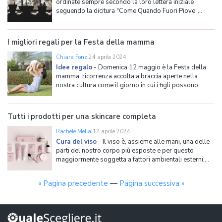
ordinate sempre secondo la loro lettera iniziale
seguendo la dicitura "Come Quando Fuori Piove"
(Cuori, Quadri, Fiori, Picche)? Se magari eravate già a
conoscenza di questa regola, più difficile è trovare
qualcosa di divertente da fare quando fuori piove
I migliori regali per la Festa della mamma
Chiara Fonzi
24 aprile 2024
Idee regalo
-
Domenica 12 maggio è la Festa della
mamma, ricorrenza accolta a braccia aperte nella
nostra cultura come il giorno in cui i figli possono
mostrare tutto il loro amore alla mamma. Si può
sorprendere ogni tipo di madre scegliendo un regalo
speciale e su misura lasciandosi ispirare, perché no,
Tutti i prodotti per una skincare completa
dalle
Rachele Mellai
12 aprile 2024
Cura del viso
-
Il viso è, assieme alle mani, una delle
parti del nostro corpo più esposte e per questo
maggiormente soggetta a fattori ambientali esterni,
come freddo, sole e inquinamento. Per lo stesso
motivo, la pelle del viso è anche quella in cui sono più
« Pagina precedente
—
Pagina successiva »
evidenti i primi segni dell'invecchiamento cutane