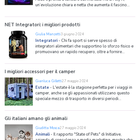
un’evoluzione chiara e netta che aumenta il fascino
delle console da gioco portatili. L’acronimo ROG sta
per Republic of Gamers ed è associato ai dispositivi
per il gioco tra i quali figurano smar
NET Integratori: i migliori prodotti
Giulia Manzetti
3 giugno 2024
Integratori
-
Chi fa sport si serve spesso di
integratori alimentari che supportino lo sforzo fisico e
promuovano un rapido recupero, oltre a fornire
l'adeguato apporto di energia per sostenere un
allenamento ad alta intensità. Uno dei marchi che si
distingue da anni sul mercato è NET Integratori, noto
I migliori accessori per il camper
per la q
Gianluca Gilletti
27 maggio 2024
Estate
-
L'estate è la stagione perfetta per i viaggi in
camper, anche se gli appassionati utilizzano questo
speciale mezzo di trasporto in diversi periodi
dell'anno. Indipendentemente dalla temperatura
esterna, se volete rendere le vostre esperienze di
viaggio confortevoli è fondamentale dotarsi di una se
Gli italiani amano gli animali
Giuditta Mosca
27 maggio 2024
Animali
-
Il rapporto "State of Pets" di Initiative,