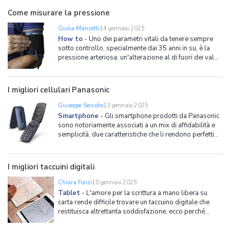
Innanzitutto va detto che quando si sente parlare
Come misurare la pressione
Giulia Manzetti
14 gennaio 2025
How to
-
Uno dei parametri vitali da tenere sempre
sotto controllo, specialmente dai 35 anni in su, è la
pressione arteriosa; un'alterazione al di fuori dei valori
standard, infatti, potrebbe essere indice di problemi di
diversa natura, la maggior parte dei quali
cardiovascolari. Ecco perché abbiamo creato
I migliori cellulari Panasonic
Giuseppe Servidio
13 gennaio 2025
Smartphone
-
Gli smartphone prodotti da Panasonic
sono notoriamente associati a un mix di affidabilità e
semplicità, due caratteristiche che li rendono perfetti
per chi cerca dispositivi pratici, durevoli e che
funzionano senza troppi fronzoli. Che voi stiate
cercando un telefono per una persona avanti con gli
I migliori taccuini digitali
Chiara Fonzi
10 gennaio 2025
Tablet
-
L'amore per la scrittura a mano libera su
carta rende difficile trovare un taccuino digitale che
restituisca altrettanta soddisfazione, ecco perché
abbiamo dedicato a questi particolari apparecchi un