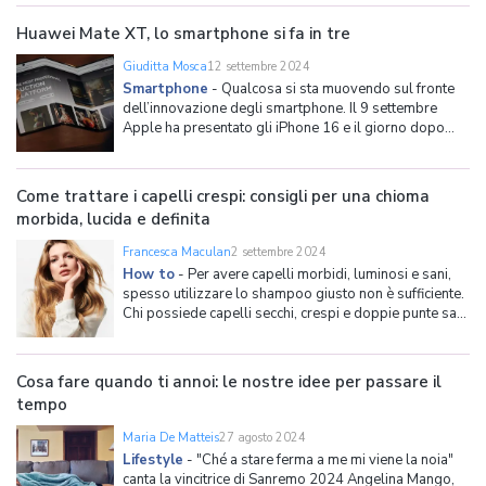
di fumare. Ma cosa sappiamo davvero di questo
accessorio? Quanto è più sa
Huawei Mate XT, lo smartphone si fa in tre
Giuditta Mosca
12 settembre 2024
Smartphone
-
Qualcosa si sta muovendo sul fronte
dell’innovazione degli smartphone. Il 9 settembre
Apple ha presentato gli iPhone 16 e il giorno dopo
Huawei ha mostrato in anteprima il Mate XT, primo
trifold al mondo, evoluzione dei foldable. Da chiuso il
Mate XT di Huawei sembra uno smartphone normale
Come trattare i capelli crespi: consigli per una chioma
ma,
morbida, lucida e definita
Francesca Maculan
2 settembre 2024
How to
-
Per avere capelli morbidi, luminosi e sani,
spesso utilizzare lo shampoo giusto non è sufficiente.
Chi possiede capelli secchi, crespi e doppie punte sa
quanto sia difficile domarli e migliorare una volta per
tutte il loro aspetto. La verità è che non esiste un
prodotto magico e valido per tutti
Cosa fare quando ti annoi: le nostre idee per passare il
tempo
Maria De Matteis
27 agosto 2024
Lifestyle
-
"Ché a stare ferma a me mi viene la noia"
canta la vincitrice di Sanremo 2024 Angelina Mango,