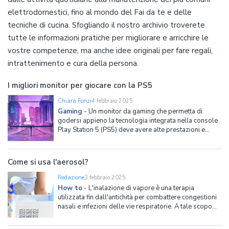
elettrodomestici, fino al mondo del Fai da te e delle
tecniche di cucina. Sfogliando il nostro archivio troverete
tutte le informazioni pratiche per migliorare e arricchire le
vostre competenze, ma anche idee originali per fare regali,
intrattenimento e cura della persona.
I migliori monitor per giocare con la PS5
Chiara Fonzi
4 febbraio 2025
Gaming
-
Un monitor da gaming che permetta di
godersi appieno la tecnologia integrata nella console
Play Station 5 (PS5) deve avere alte prestazioni e
almeno una porta HDMI 2.1, tant'è che alcuni brand
inaugurano delle specifiche linee prodotto solo per
questo scopo. Ad esempio, la Sony stessa con il suo
Come si usa l'aerosol?
IN
Redazione
3 febbraio 2025
How to
-
L'inalazione di vapore è una terapia
utilizzata fin dall'antichità per combattere congestioni
nasali e infezioni delle vie respiratorie. A tale scopo
oggi esistono in commercio degli strumenti molto
efficaci e mirati, che permettono di ridurre sostanze