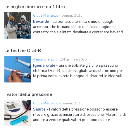
come usare qualsiasi tipo di spazzolino
Le migliori borracce da 1 litro
Giulia Manzetti
24 gennaio 2025
Bevande
-
La borraccia termica è uno di quegli
accessori che tornano utili in qualsiasi stagione e
contesto: che sia infatti destinata a contenere bevande
calde per scaldarci durante l'inverno, come il caffè da
portare sempre con noi durante la giornata, o alle
bibite che ci rinfreschino durante l'attività
Le testine Oral-B
Alessandra Zunino
24 gennaio 2025
Igiene orale
-
Sia che abbiate già uno spazzolino
elettrico Oral-B, sia che vogliate acquistarne uno per
la prima volta, avrete bisogno di chiarirvi le idee sulla
giusta testina da associarvi. Nonostante la maggior
parte degli spazzolini elettrici Oral-B includa almeno
una testina, è importante conoscere con pre
I valori della pressione
Giulia Manzetti
14 gennaio 2025
Salute
-
I valori della pressione possono essere
rilevare grazie al misuratore di pressione. Ma prima di
andare a vedere quali valori possono essere
considerati normali, quali elevati e quali troppo bassi,
è bene dare una definizione della pressione stessa.