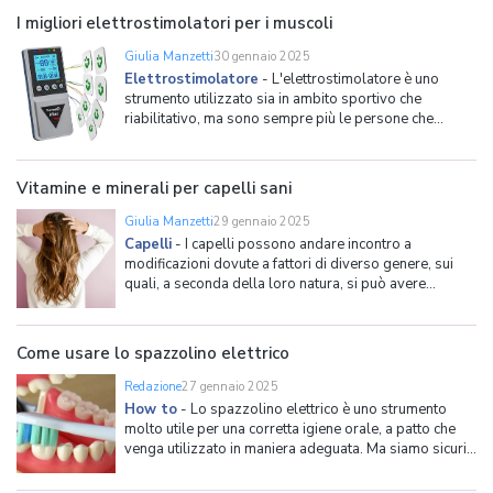
più adatto alle proprie esigenze consigliamo di cons
I migliori elettrostimolatori per i muscoli
Giulia Manzetti
30 gennaio 2025
Elettrostimolatore
-
L'elettrostimolatore è uno
strumento utilizzato sia in ambito sportivo che
riabilitativo, ma sono sempre più le persone che
decidono di servirsene anche per tonificare e scolpire
in modo più definito i muscoli di gambe, braccia,
addome e glutei. Se tali apparecchi in passato
Vitamine e minerali per capelli sani
funzionavano solo tra
Giulia Manzetti
29 gennaio 2025
Capelli
-
I capelli possono andare incontro a
modificazioni dovute a fattori di diverso genere, sui
quali, a seconda della loro natura, si può avere
controllo o meno. Tra quelli che possono essere
influenzati vi sono la dieta (un'alimentazione sana e il
più possibile bilanciata avrà senza dubbio un effetto
Come usare lo spazzolino elettrico
Redazione
27 gennaio 2025
How to
-
Lo spazzolino elettrico è uno strumento
molto utile per una corretta igiene orale, a patto che
venga utilizzato in maniera adeguata. Ma siamo sicuri
di sapere come ci si lavano i denti con uno spazzolino
elettrico? In questa rubrica ci occupiamo di spiegarvi