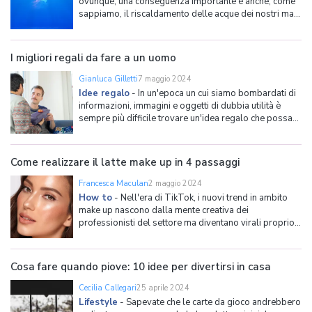
ovunque, una conseguenza importante è anche, come
sappiamo, il riscaldamento delle acque dei nostri mari,
con ripercussioni notevoli sulla flora e sulla fauna
marina. Uno dei cambiamenti che chiunque sia stato a
nuotare al mare negli ultimi anni avrà notato è
I migliori regali da fare a un uomo
Gianluca Gilletti
7 maggio 2024
Idee regalo
-
In un'epoca un cui siamo bombardati di
informazioni, immagini e oggetti di dubbia utilità è
sempre più difficile trovare un'idea regalo che possa
sorprendere e rendere felice un uomo, che sia un
partner, un amico o una persona appena conosciuta. In
questa pagina vogliamo offrire degli spunti inte
Come realizzare il latte make up in 4 passaggi
Francesca Maculan
2 maggio 2024
How to
-
Nell'era di TikTok, i nuovi trend in ambito
make up nascono dalla mente creativa dei
professionisti del settore ma diventano virali proprio
grazie ai tanti influencer che popolano la piattaforma
social. È proprio grazie a TikTok che il latte make up è
diventato un must per l'estate da replicare a
Cosa fare quando piove: 10 idee per divertirsi in casa
Cecilia Callegari
25 aprile 2024
Lifestyle
-
Sapevate che le carte da gioco andrebbero