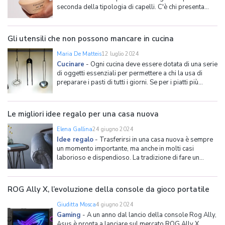
seconda della tipologia di capelli. C'è chi presenta
capelli sottili e ricci che necessitano di volume e di
essere sostenuti e strutturati, c'è chi al contrario ha
ricci fitti che tendono a seccar
Gli utensili che non possono mancare in cucina
Maria De Matteis
12 luglio 2024
Cucinare
-
Ogni cucina deve essere dotata di una serie
di oggetti essenziali per permettere a chi la usa di
preparare i pasti di tutti i giorni. Se per i piatti più
semplici non si può prescindere dall'uso di padelle,
pentole o coltelli, man mano che si cucinano ricette più
elaborate c'è bisogno di strumen
Le migliori idee regalo per una casa nuova
Elena Gallina
24 giugno 2024
Idee regalo
-
Trasferirsi in una casa nuova è sempre
un momento importante, ma anche in molti casi
laborioso e dispendioso. La tradizione di fare un
regalo utile a chi cambia casa aiuta e allevia la parte
più onerosa del trasferimento, cioè l'arredo e
l'acquisto di tutte le suppellettili necessarie (fermo
ROG Ally X, l’evoluzione della console da gioco portatile
rest
Giuditta Mosca
4 giugno 2024
Gaming
-
A un anno dal lancio della console Rog Ally,
Asus è pronta a lanciare sul mercato ROG Ally X,