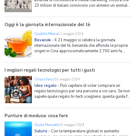
azienda di consulenza e media marketing, mostra che
23 milioni di italiani convivono con almeno un animale
domestico. Il 46% delle famiglie condivide gli spazi
casalinghi con cani o gatti, e c’è un crescente mercato
di strumenti medicali per prendersi c
Oggi è la giornata internazionale del tè
Giuditta Mosca
21 maggio 2024
Bevande
-
Il 21 maggio si celebra la giornata
internazionale del tè, bevanda che affonda le proprie
origini in Cina approssimativamente 2.700 anni fa,
anche se in precedenza il tè veniva assunto in forma di
zuppa. Una storia lunga che ha segnato alcune culture
come, per esempio, quella inglese che fa de
I migliori regali tecnologici per tutti i gusti
Chiara Fonzi
16 maggio 2024
Idee regalo
-
Può capitare di voler comprare un
regalo tecnologico per una persona a voi cara. Se non
sapete quale regalo hi-tech scegliere, questa guida fa
per voi. Anche se pian piano si sta abbandonando
l'idea che certi regali vadano bene solo per gli uomini,
può capitare di trovarsi in dubbio su cosa regal
Punture di medusa: cosa fare
Giulia Manzetti
16 maggio 2024
Salute
-
Con le temperature globali in aumento