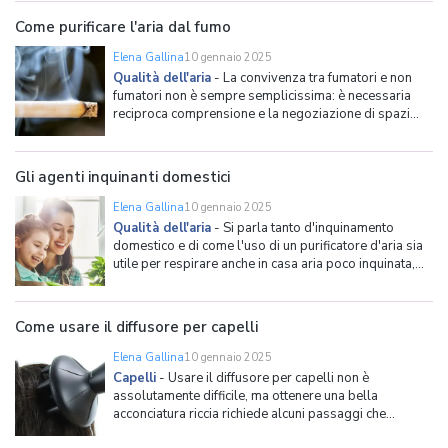
approfondimento specifico. Per completezza vi
segnaliamo anche le nostre guide all'acquisto del tab
Come purificare l'aria dal fumo
Elena Gallina
10 gennaio 2025
Qualità dell'aria
-
La convivenza tra fumatori e non
fumatori non è sempre semplicissima: è necessaria
reciproca comprensione e la negoziazione di spazi
riservati che fungano da santuario per gli uni e per gli
altri. I fumatori hanno bisogno di momenti e luoghi
dove fumare in santa pace e i non fumatori hanno
Gli agenti inquinanti domestici
bisogno
Elena Gallina
10 gennaio 2025
Qualità dell'aria
-
Si parla tanto d'inquinamento
domestico e di come l'uso di un purificatore d'aria sia
utile per respirare anche in casa aria poco inquinata,
ma quali sono esattamente gli agenti inquinanti che si
possono accumulare tra le pareti domestiche? In
breve, questi: Virus Polvere Forfora animale Al
Come usare il diffusore per capelli
Elena Gallina
10 gennaio 2025
Capelli
-
Usare il diffusore per capelli non è
assolutamente difficile, ma ottenere una bella
acconciatura riccia richiede alcuni passaggi che
dobbiamo effettuare con cura e attenzione. Vediamo