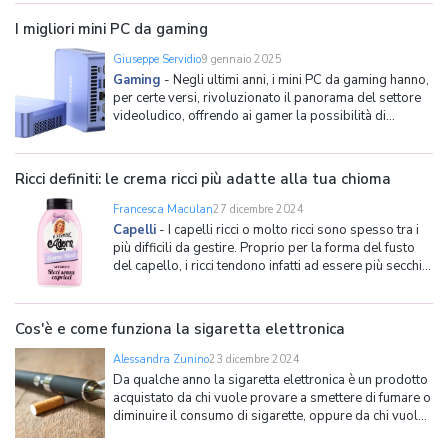
quali: Lavare i capelli con i prodotti giusti; Tamponare
l'acqua in eccesso; Preparare la chioma con prodott
I migliori mini PC da gaming
Giuseppe Servidio
9 gennaio 2025
Gaming
-
Negli ultimi anni, i mini PC da gaming hanno,
per certe versi, rivoluzionato il panorama del settore
videoludico, offrendo ai gamer la possibilità di
usufruire di computer compatti con prestazioni
elevate, che permettono di creare desk setup
concettualmente molto interessanti. Si tratta infatti di
Ricci definiti: le crema ricci più adatte alla tua chioma
Francesca Maculan
27 dicembre 2024
Capelli
-
I capelli ricci o molto ricci sono spesso tra i
più difficili da gestire. Proprio per la forma del fusto
del capello, i ricci tendono infatti ad essere più secchi e
più crespi rispetto ai capelli lisci e sottili, dando del
filo da torcere a chi desidera avere una chioma
ordinata e ciocche ben def
Cos'è e come funziona la sigaretta elettronica
Alessandra Zunino
23 dicembre 2024
Da qualche anno la sigaretta elettronica è un prodotto
acquistato da chi vuole provare a smettere di fumare o
diminuire il consumo di sigarette, oppure da chi vuole
seguire questa moda e sperimentare un nuovo modo