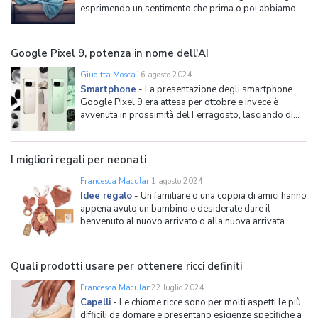
esprimendo un sentimento che prima o poi abbiamo
avvertito tutti quanti. Trovare del tempo libero nelle
nostre giornate frenetiche è infatti così raro che,
quando si presenta l'occasione, non sappiamo co
Google Pixel 9, potenza in nome dell'AI
Giuditta Mosca
16 agosto 2024
Smartphone
-
La presentazione degli smartphone
Google Pixel 9 era attesa per ottobre e invece è
avvenuta in prossimità del Ferragosto, lasciando di
stucco i concorrenti più agguerriti, su tutti Apple che
presenta gli iPhone durante il mese di settembre. I
Google Pixel 9 si situano proprio tra gli smartpho
I migliori regali per neonati
Francesca Maculan
1 agosto 2024
Idee regalo
-
Un familiare o una coppia di amici hanno
appena avuto un bambino e desiderate dare il
benvenuto al nuovo arrivato o alla nuova arrivata
presentandovi con un regalo. La ricerca del regalo
perfetto, che sia semplicemente un pensiero per
ricordare il lieto evento o qualcosa di pratico e utile
Quali prodotti usare per ottenere ricci definiti
per tutta
Francesca Maculan
22 luglio 2024
Capelli
-
Le chiome ricce sono per molti aspetti le più
difficili da domare e presentano esigenze specifiche a