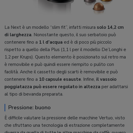
La Next è un modello “slim fit”, infatti misura
solo 14,2 cm
di larghezza
. Nonostante questo, il suo serbatoio può
contenere fino a
1 l d’acqua
ed è di poco più piccolo
rispetto a quello della Plus (1,1 l per il modello De’Longhi e
1,2 per Krups). Questo elemento è posizionato sul retro ma
è removibile e può quindi essere riempito o pulito con
facilità. Anche il cassetto degli scarti è removibile e può
contenere fino a
10 capsule esauste
. Infine,
il vassoio
poggiatazza può essere regolato in altezza
per adattarsi
al tipo di bevanda preparata.
Pressione: buono
È difficile valutare la pressione delle macchine Vertuo, visto
che sfruttano una tecnologia di estrazione completamente
diversa da quella di tutte le altre macchine da caffè, ovvero