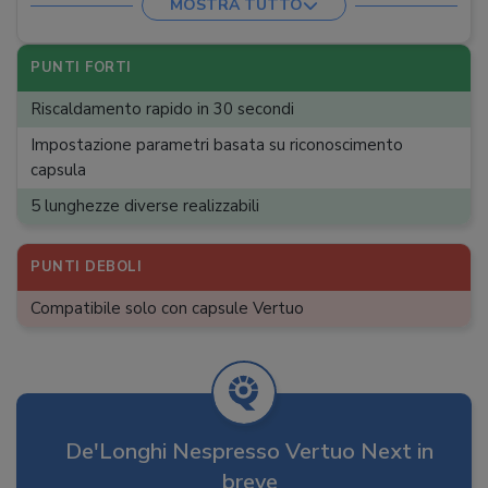
MOSTRA TUTTO
Capienza contenitore scarti
:
10
Dimensioni (A x L x P)
:
31,9 x 14,2 x 42,9 cm
PUNTI FORTI
Riscaldamento rapido in 30 secondi
Impostazione parametri basata su riconoscimento
capsula
5 lunghezze diverse realizzabili
PUNTI DEBOLI
Compatibile solo con capsule Vertuo
De'Longhi Nespresso Vertuo Next in
breve