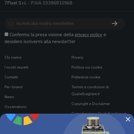
7Pixel S.r.l.
- P.IVA 03386810968
Confermo la presa visione della
privacy policy
e
desidero iscrivermi alla newsletter
Chi siamo
Privacy
I nostri esperti
Politica sui cookie
Contatti
Preferenze cookie
Per i brand
Termini e condizioni di
QualeScegliere.it
News
Copyright e Disclaimer
Osservatorio
Come funziona QualeScegliere.it
×
Ricerca Prodotti
Black Friday 2026