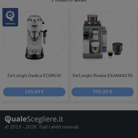
De'Longhi Dedica EC685.W
De'Longhi Rivelia EXAM440.55
149,49 €
591,00 €
© 2013 - 2026. Tutti i diritti riservati.