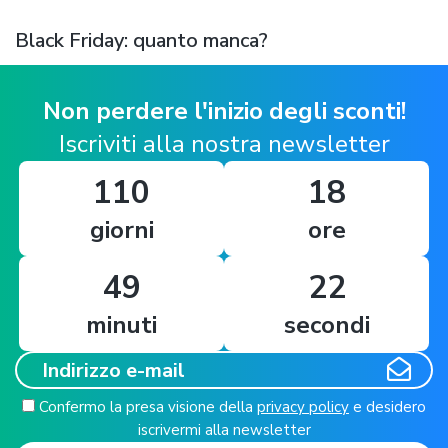
Black Friday: quanto manca?
Non perdere l'inizio degli sconti!
Iscriviti alla nostra newsletter
110
18
giorni
ore
49
21
minuti
secondi
Confermo la presa visione della
privacy policy
e desidero
iscrivermi alla newsletter