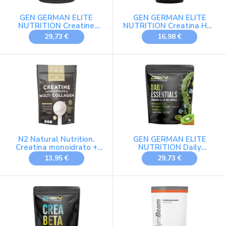
GEN GERMAN ELITE
GEN GERMAN ELITE
NUTRITION Creatine
NUTRITION Creatina HCL
Ultra Caps® - 420
- 180 capsule - Dosaggio
29,73 €
16,98 €
Capsule
elevato con 3000 mg -
Puro cloridrato di
creatina - Elevato
assorbimento - Elevata
biodisponibilità - Vegan
N2 Natural Nutrition.
GEN GERMAN ELITE
Creatina monoidrato +
NUTRITION Daily
collagene multi
Essentials Formula All-
13,95 €
29,73 €
idrolizzato con vitamina C
in-One - 900 g Polvere -
in polvere (70 dosi) 3000
Sweet Kiwi
mg di creatina +
collagene I, II, III, V e X.
Senza aromi.