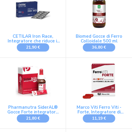
Stanchezza Senza
cambio stagione
Glutine Lattosio
CETILAR Iron Race,
Biomed Gocce di Ferro
Integratore che riduce il
Colloidale 500 ml
senso di stanchezza, Per
21,90 €
36,80 €
sport alta intensità e
allenamenti endurance,
20 capsule con Ferro
Sucrosomiale®, rame,
vitamine e acido folico,
Cetilar Nutrition
Pharmanutra SiderAL®
Marco Viti Ferro Viti -
Gocce Forte integratore
Forte, Integratore di
alimentare a base di
Ferro Microincapsulato
21,80 €
11,19 €
Ferro Sucrosomiale® (14
con Vitamina B2,
mg x 1 ml), Dosaggio a
Combatte Affaticamento
gocce, Tutte le età, No
e Spossatezza, 30