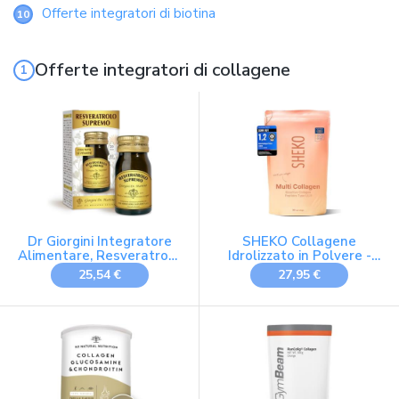
Offerte integratori di biotina
10
Offerte integratori di collagene
Dr Giorgini Integratore
SHEKO Collagene
Alimentare, Resveratrolo
Idrolizzato in Polvere -
Supremo Pastiglie - 30 g
Bovino Tipo 1, 2 e 3 - 450
25,54 €
27,95 €
g