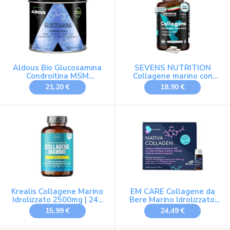
Cartilagine e Produzione
di Collagene (500 g)
Aldous Bio Glucosamina
SEVENS NUTRITION
Condroitina MSM
Collagene marino con
Integratore - 200
Acido Ialuronico
21,20 €
18,90 €
Compresse - Collagene e
Idrolizzato Puro e
Acido ialuronico -
Magnesio
Articolazioni, Cartilagini e
Ossa - Zinc, Vitamina D3,
Calcio - Antinfiammatorio
Naturale - ALDOUS
Krealis Collagene Marino
EM CARE Collagene da
Idrolizzato 2500mg | 240
Bere Marino Idrolizzato,
Capsule, Acido Ialuronico
30 Flaconi
15,99 €
24,49 €
Biotina