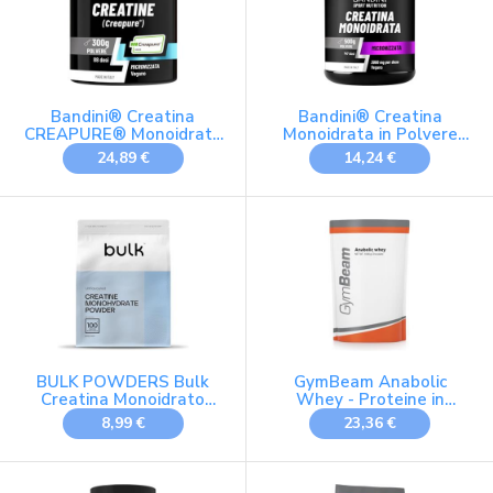
Bandini® Creatina
Bandini® Creatina
CREAPURE® Monoidrata
Monoidrata in Polvere
in Polvere Pura - Include
500g Pura al 100% - Con
24,89 €
14,24 €
Dosatore
dosatore
BULK POWDERS Bulk
GymBeam Anabolic
Creatina Monoidrato
Whey - Proteine in
Polvere 250 g | 73
Polvere
8,99 €
23,36 €
porzioni | Creatina
Multicomponente con
micronizzata pura | Senza
Whey Protein, Arricchite
aroma | Vegano e Halal |
con Creatina Monoidrato
Ideale per fitness,
e Peptidi di Glutammina,