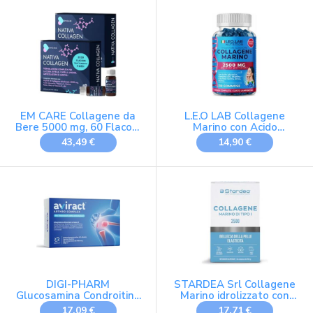
EM CARE Collagene da
L.E.O LAB Collagene
Bere 5000 mg, 60 Flaconi
Marino con Acido
(2 Mesi)
Ialuronico 2500mg 210
43,49 €
14,90 €
Gummies - Con Vitamina
C, A, Zinco Q10 per la
Funzione e
Mantenimento della
Pelle, Capelli e Unghie
DIGI-PHARM
STARDEA Srl Collagene
Glucosamina Condroitina
Marino idrolizzato con
MSM alto Dosaggio
Zinco | Collagene in
17,09 €
17,71 €