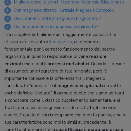
Migliore dopo lo sport: Nutrimea Magnesio Bisglicinato
4
Con magnesio citrato: Nutralie Magnesio Complex
5
Quali benefici offre il magnesio bisglicinato?
6
Quando prendere il magnesio bisglicinato?
7
Tra i supplementi alimentari maggiormente conosciuti e
utilizzati c’è senz’altro il
magnesio
, un elemento
fondamentale per il corretto funzionamento del nostro
organismo, in quanto responsabile di varie
reazioni
enzimatiche
e molti
processi metabolici
. Quando si decide
di assumere un integratore di tale minerale, però, è
importante conoscere la differenza tra il magnesio
considerato “normale” e il
magnesio bisglicinato
, a volte
anche definito “chelato”. Il primo è quello che siamo abituati
a conoscere come il classico supplemento alimentare, e si
tratta per lo più di magnesio ossido o citrato; il secondo,
invece, è quello di cui ci occupiamo con questa pagina, e se le
sue caratteristiche sono molto simili al precedente, è
corretto affermare che la
sua efficacia
è
maggiore grazie