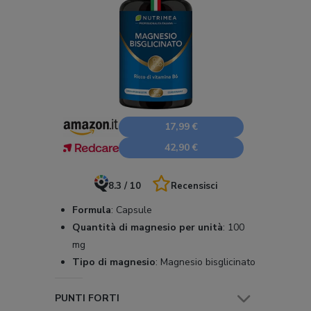
17,99 €
42,90 €
8.3 / 10
Recensisci
Formula
:
Capsule
Quantità di magnesio per unità
:
100
mg
Tipo di magnesio
:
Magnesio bisglicinato
PUNTI FORTI