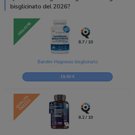
bisglicinato del 2026?
MIGLIORE
8.7 / 10
Bandini Magnesio bisglicinato
19,90 €
QUALITÀ
PREZZO
8.2 / 10