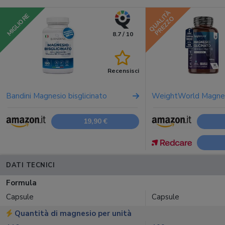
QUALITÀ
MIGLIORE
PREZZO
8.7 / 10
Recensisci
Bandini Magnesio bisglicinato
WeightWorld Magnesi
19,90 €
DATI TECNICI
Formula
Capsule
Capsule
Quantità di magnesio per unità