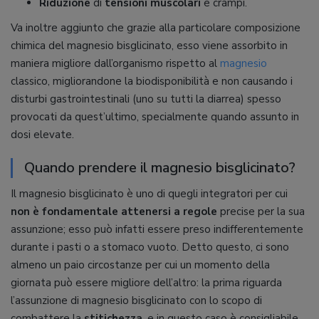
Riduzione
di
tensioni muscolari
e crampi.
Va inoltre aggiunto che grazie alla particolare composizione
chimica del magnesio bisglicinato, esso viene assorbito in
maniera migliore dall’organismo rispetto al
magnesio
classico, migliorandone la biodisponibilità e non causando i
disturbi gastrointestinali (uno su tutti la diarrea) spesso
provocati da quest’ultimo, specialmente quando assunto in
dosi elevate.
Quando prendere il magnesio bisglicinato?
Il magnesio bisglicinato è uno di quegli integratori per cui
non è fondamentale attenersi a regole
precise per la sua
assunzione; esso può infatti essere preso indifferentemente
durante i pasti o a stomaco vuoto. Detto questo, ci sono
almeno un paio circostanze per cui un momento della
giornata può essere migliore dell’altro: la prima riguarda
l’assunzione di magnesio bisglicinato con lo scopo di
combattere la
stitichezza
, e in questo caso è consigliabile