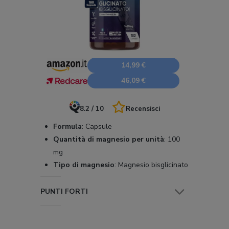
14,99 €
46,09 €
8.2 / 10
Recensisci
Formula
:
Capsule
Quantità di magnesio per unità
:
100
mg
Tipo di magnesio
:
Magnesio bisglicinato
PUNTI FORTI