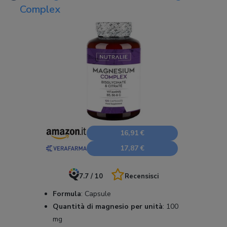
Complex
16,91 €
17,87 €
7.7 / 10
Recensisci
Formula
:
Capsule
Quantità di magnesio per unità
:
100
mg