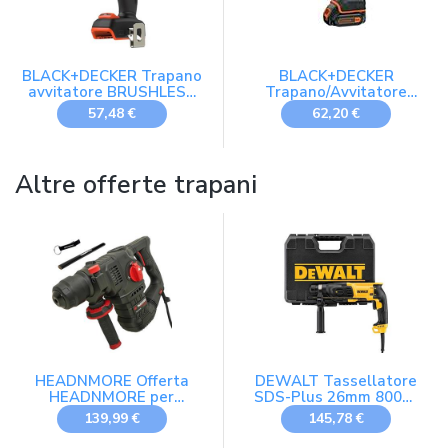
BLACK+DECKER Trapano
BLACK+DECKER
avvitatore BRUSHLESS
Trapano/Avvitatore
18V, coppia 50Nm, 2
10.8V Litio. Batteria a
57,48 €
62,20 €
velocità, luce LED, senza
slitta per un cambio più
batteria o caricabatteria,
rapido ed una tenuta più
BLD682XN-XJ
sicura. Luce LED.
BDCDD12K-QW
Altre offerte trapani
HEADNMORE Offerta
DEWALT Tassellatore
HEADNMORE per
SDS-Plus 26mm 800W
PARKSIDE
2,6J - ROTOSTOP,
139,99 €
145,78 €
PERFORMANCE® PPBH
D25133K-QS
1050 Martello