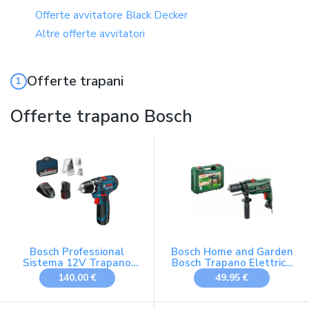
Offerte avvitatore Black Decker
Altre offerte avvitatori
Offerte trapani
Offerte trapano Bosch
Bosch Professional
Bosch Home and Garden
Sistema 12V Trapano
Bosch Trapano Elettrico
Avvitatore GSR 12V-15,
a Percussione
140,00 €
49,95 €
Incl. Batteria 2x2.0 +
EasyImpact 600 (600 W,
Caricabatterie, Set
in Valigetta), Verde, 1/2
Accessori 39 Pz., In Borsa,
pollice