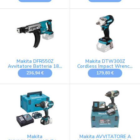
NM BL, 18 V
110Nm 1/4 (SOLO
CORPO)
Makita DFR550Z
Makita DTW300Z
Avvitatore Batteria 18V
Cordless Impact Wrench,
li 4.000rpm Solo Corpo
18 V
236,94 €
179,80 €
Makita
Makita AVVITATORE A