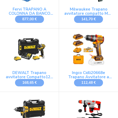
Fervi TRAPANO A
Milwaukee Trapano
COLONNA DA BANCO
avvitatore compatto M18
750 W Art. 0242 FERVI
- M18BDD-0, rosso e
877,00 €
141,70 €
nero
DEWALT Trapano
Ingco Cidli20668e
avvitatore Compatto12V
Trapano Avvitatore a
Attacco 1/4. 0-1100
Percussione a Batteria
168,65 €
112,48 €
giri/min, 15 punti
20 V Brushless 66 nm
regolazione coppia,
Compact con 2 Batterie 2
DCF601D2-QW
ah e Valigetta