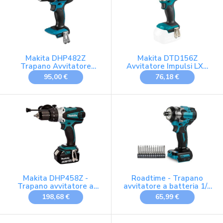
BL1860B, BL1840,
Malta, Foraggio
BL1840B
Makita DHP482Z
Makita DTD156Z
Trapano Avvitatore
Avvitatore Impulsi LXT
Percussione Batteria
Batteria 18V Makpac
95,00 €
76,18 €
18V Solo Corpo
Makita DHP458Z -
Roadtime - Trapano
Trapano avvitatore a
avvitatore a batteria 1/4
percussione 91 Nm Lxt
per batterie Makita 18V
198,68 €
65,99 €
18 V + 1 batteria 18 V 3
(senza batteria),
Ah Li-Ion Bl1830B
2400RPM, avvitatore
esagonale senza