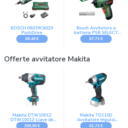
BOSCH 06039C6020
Bosch Avvitatore a
PushDrive
batteria PSR SELECT
(bit, batteria Compact
68,48 €
67,71 €
Power BA 4V 2.0 Ah,
scatola di cartone)
Offerte avvitatore Makita
Makita DTW1001Z
Makita TD110D
DTW1001Z-Llave de
Avvitatore Impulsi
impacto 18V Litio 1.000
Batteria 12Vmax CXT
299,90 €
63,72 €