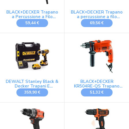
BLACK+DECKER Trapano
BLACK+DECKER Trapano
a Percussione a Filo
a percussione a filo
Compact
710W azione
59,44 €
69,56 €
martellante ad alte
prestazioni per muratura
metallo e legno velocità
variabile per precisione
include 32 accessori in
borsa morbida
BEH710SA32-QS
DEWALT Stanley Black &
BLACK+DECKER
Decker Trapani E
KR504RE-QS Trapano
Tassellatori - Dcd796p2-
[Vecchio Modello]
359,90 €
51,32 €
qw
trapano/avvit.c/persuss